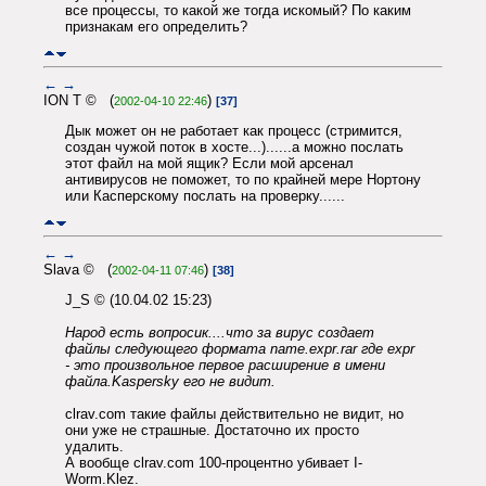
все процессы, то какой же тогда искомый? По каким
признакам его определить?
←
→
ION T © (
)
2002-04-10 22:46
[37]
Дык может он не работает как процесс (стримится,
создан чужой поток в хосте...)......а можно послать
этот файл на мой ящик? Если мой арсенал
антивирусов не поможет, то по крайней мере Нортону
или Касперскому послать на проверку......
←
→
Slava © (
)
2002-04-11 07:46
[38]
J_S © (10.04.02 15:23)
Народ есть вопросик....что за вирус создает
файлы следующего формата name.expr.rar где expr
- это произвольное первое расширение в имени
файла.Kaspersky его не видит.
clrav.com такие файлы действительно не видит, но
они уже не страшные. Достаточно их просто
удалить.
А вообще clrav.com 100-процентно убивает I-
Worm.Klez.