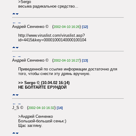
>Sergo
весьма радикальное средство...
←
→
Андрей Сенченко © (
)
2002-04-10 16:26
[12]
http://www.viruslist.com/viruslist.asp?
id=4415&key=00001000140000100104
←
→
Андрей Сенченко © (
)
2002-04-10 16:27
[13]
Приведенной по ссылке информации достаточно для
того, чтобы снести эту дрянь вручную.
>> Sergo © (10.04.02 16:14)
НЕ БОЛТАЙТЕ ЕРУНДОЙ
←
→
J_S © (
)
2002-04-10 16:32
[14]
>Андрей Сенченко
Большой-большой сеньк:)
Щас загляну.