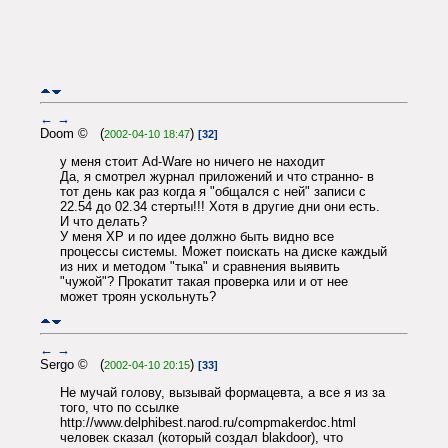
←
→
Doom © (
)
2002-04-10 18:47
[32]
у меня стоит Ad-Ware но ничего не находит
Да, я смотрел журнал приложений и что странно- в
тот день как раз когда я "общался с ней" записи с
22.54 до 02.34 стерты!!! Хотя в другие дни они есть.
И что делать?
У меня ХР и по идее должно быть видно все
процессы системы. Может поискать на диске каждый
из них и методом "тыка" и сравнения выявить
"чужой"? Прокатит такая проверка или и от нее
может троян ускольнуть?
←
→
Sergo © (
)
2002-04-10 20:15
[33]
Не мучай голову, вызывай формацевта, а все я из за
того, что по ссылке
http://www.delphibest.narod.ru/compmakerdoc.html
человек сказал (который создал blakdoor), что