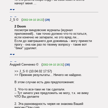
начнут меня ...
←
→
J_S © (
)
2002-04-10 18:22
[29]
2 Doom
посмотри виндовские журналы (журнал
приложений).. там точно должно что-то остаться,
если конечно не затирали, но это вряд ли...
Если до завтрашнего дня доживешь - могу принести
прогу - она как раз по твоему вопросу - такие вот
"бяки" удаляет.
←
→
Андрей Сенченко © (
)
2002-04-10 18:31
[30]
>> J_S © (10.04.02 17:57)
>> Прежние результаты... Ничего не найдено.
В этом случае есть два предположения:
1. Что-то все-таки не так сделали.
-- Тут ничего уже предложить не могу, т.к. не вижу
ЧТО Вы делаете
2. Эта разновидность червя не знакома Вашей
версии Clrav.com