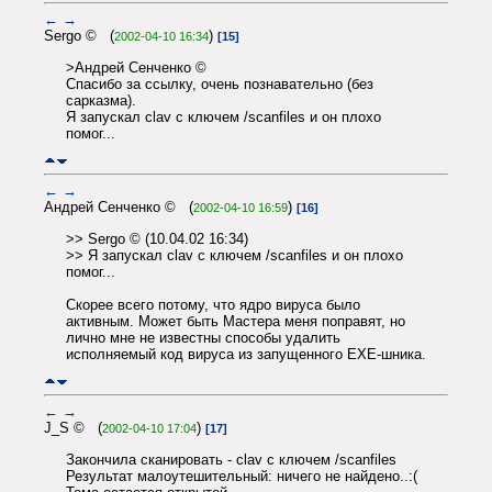
←
→
Sergo © (
)
2002-04-10 16:34
[15]
>Андрей Сенченко ©
Спасибо за ссылку, очень познавательно (без
сарказма).
Я запускал clav с ключем /scanfiles и он плохо
помог...
←
→
Андрей Сенченко © (
)
2002-04-10 16:59
[16]
>> Sergo © (10.04.02 16:34)
>> Я запускал clav с ключем /scanfiles и он плохо
помог...
Скорее всего потому, что ядро вируса было
активным. Может быть Мастера меня поправят, но
лично мне не известны способы удалить
исполняемый код вируса из запущенного EXE-шника.
←
→
J_S © (
)
2002-04-10 17:04
[17]
Закончила сканировать - clav с ключем /scanfiles
Результат малоутешительный: ничего не найдено..:(