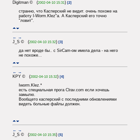
Digitman © (
)
2002-04-10 15:31
[2]
странно, что Касперский не видит. очень похоже на
работу I-Worm.Klez"а. А Касперский его точно
"ловит".
←
→
J_S © (
)
2002-04-10 15:32
[3]
да нет вроде бы.. с SirCam-ом имела дела - на него
не похоже...
←
→
KPY © (
)
2002-04-10 15:32
[4]
Iworm.Klez.*
есть специальная прога Clrav.com если хочешь
замылю.
Вообщето касперский с последними обновлениями
видеть больные файлы должен.
←
→
J_S © (
)
2002-04-10 15:35
[5]