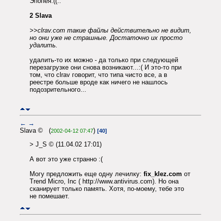
Эпопея:((..
2 Slava
>>clrav.com такие файлы действительно не видит,
но они уже не страшные. Достаточно их просто
удалить.
удалить-то их можно - да только при следующей
перезагрузке они снова возникают...:( И это-то при
том, что clrav говорит, что типа чисто все, а в
реестре больше вроде как ничего не нашлось
подозрительного...
←
→
Slava © (
)
2002-04-12 07:47
[40]
> J_S © (11.04.02 17:01)
А вот это уже странно :(
Могу предложить еще одну лечилку:
fix_klez.com
от
Trend Micro, Inc ( http://www.antivirus.com). Но она
сканирует только память. Хотя, по-моему, тебе это
не помешает.