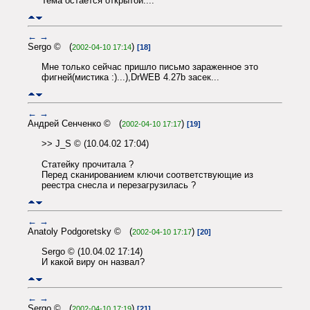
Тема остается открытой....
←
→
Sergo © (
)
2002-04-10 17:14
[18]
Мне только сейчас пришло письмо зараженное это
фигней(мистика :)...),DrWEB 4.27b засек...
←
→
Андрей Сенченко © (
)
2002-04-10 17:17
[19]
>> J_S © (10.04.02 17:04)
Статейку прочитала ?
Перед сканированием ключи соответствующие из
реестра снесла и перезагрузилась ?
←
→
Anatoly Podgoretsky © (
)
2002-04-10 17:17
[20]
Sergo © (10.04.02 17:14)
И какой виру он назвал?
←
→
Sergo © (
)
2002-04-10 17:19
[21]