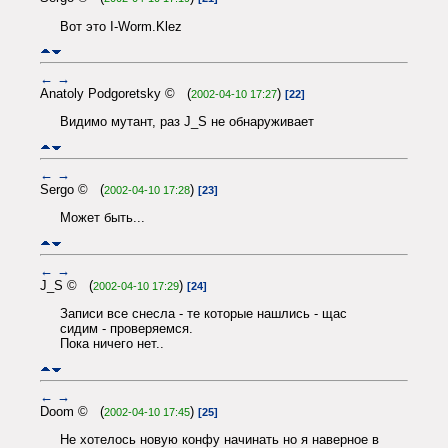
Вот это I-Worm.Klez
←
→
Anatoly Podgoretsky © (
)
2002-04-10 17:27
[22]
Видимо мутант, раз J_S не обнаруживает
←
→
Sergo © (
)
2002-04-10 17:28
[23]
Может быть...
←
→
J_S © (
)
2002-04-10 17:29
[24]
Записи все снесла - те которые нашлись - щас
сидим - проверяемся.
Пока ничего нет..
←
→
Doom © (
)
2002-04-10 17:45
[25]
Не хотелось новую конфу начинать но я наверное в