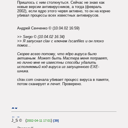
Пришлось с ним столкнуться. Сейчас не знаю как
новые версии антивирусников, а тогда (февраль
2002), если ядро этого червя активно, то он на корню
убивал процессы всех известных антивирусов.
Андрей Сенченко © (10.04.02 16:59)
>> Sergo © (10.04.02 16:34)
>> Я запускал clav с ключем /scanfiles и он плохо
помог...
Скорее всего потому, что ядро вируса было
активным. Может быть Мастера меня поправят,
но лично мне не известны способы удалить
исполняемый код вируса из запущенного EXE-
шника.
clrav.com сначала убивает процесс вируса в памяти,
потом сканирует и лечит. Проверено.
←
→
J_S © (
)
2002-04-11 17:01
[39]