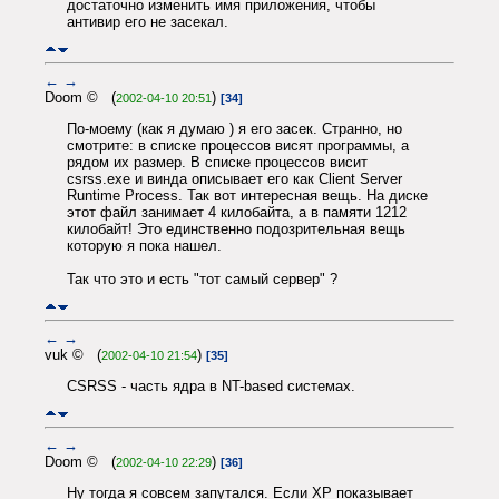
достаточно изменить имя приложения, чтобы
антивир его не засекал.
←
→
Doom © (
)
2002-04-10 20:51
[34]
По-моему (как я думаю ) я его засек. Странно, но
смотрите: в списке процессов висят программы, а
рядом их размер. В списке процессов висит
csrss.exe и винда описывает его как Client Server
Runtime Process. Так вот интересная вещь. На диске
этот файл занимает 4 килобайта, а в памяти 1212
килобайт! Это единственно подозрительная вещь
которую я пока нашел.
Так что это и есть "тот самый сервер" ?
←
→
vuk © (
)
2002-04-10 21:54
[35]
CSRSS - часть ядра в NT-based системах.
←
→
Doom © (
)
2002-04-10 22:29
[36]
Ну тогда я совсем запутался. Если ХР показывает