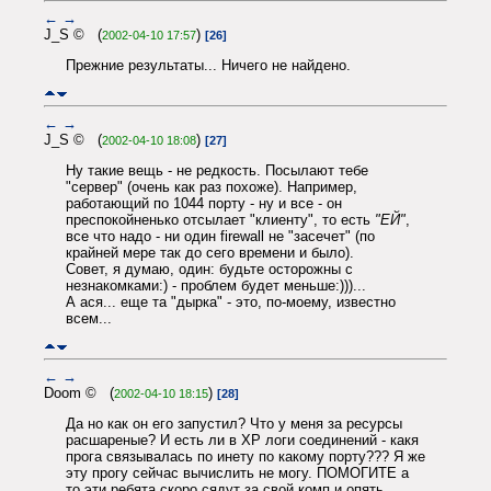
←
→
J_S © (
)
2002-04-10 17:57
[26]
Прежние результаты... Ничего не найдено.
←
→
J_S © (
)
2002-04-10 18:08
[27]
Ну такие вещь - не редкость. Посылают тебе
"сервер" (очень как раз похоже). Например,
работающий по 1044 порту - ну и все - он
преспокойненько отсылает "клиенту", то есть
"ЕЙ"
,
все что надо - ни один firewall не "засечет" (по
крайней мере так до сего времени и было).
Совет, я думаю, один: будьте осторожны с
незнакомками:) - проблем будет меньше:)))...
А ася... еще та "дырка" - это, по-моему, известно
всем...
←
→
Doom © (
)
2002-04-10 18:15
[28]
Да но как он его запустил? Что у меня за ресурсы
расшареные? И есть ли в ХР логи соединений - какя
прога связывалась по инету по какому порту??? Я же
эту прогу сейчас вычислить не могу. ПОМОГИТЕ а
то эти ребята скоро сядут за свой комп и опять