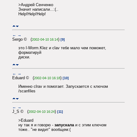
>Андрей Сенченко
Значит написали...:(..
Help!Help!Help!
←
→
Sergo © (
)
2002-04-10 16:14
[9]
это I-Worm.Klez и clav тебе мало чем поможет,
форматируй
диски.
←
→
Eduard © (
)
2002-04-10 16:18
[10]
Именно clrav и помогает. Запускается с ключом
/scanfiles
←
→
J_S © (
)
2002-04-10 16:24
[11]
>Eduard
ну так я и говорю -
запускала
и с этим ключом
тоже.. "не видит" вообщем:(