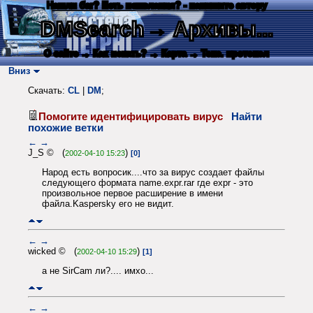
Нашли баг? Есть пожелания? - напишите автору
DMSearch
→ Архивы...
О сайте
→ Как искать?
→ Карта
→ Текс. протокол
Вниз
Скачать:
CL
|
DM
;
Помогите идентифицировать вирус
Найти
похожие ветки
←
→
J_S © (
)
2002-04-10 15:23
[0]
Народ есть вопросик....что за вирус создает файлы
следующего формата name.expr.rar где expr - это
произвольное первое расширение в имени
файла.Kaspersky его не видит.
←
→
wicked © (
)
2002-04-10 15:29
[1]
а не SirCam ли?.... имхо...
←
→