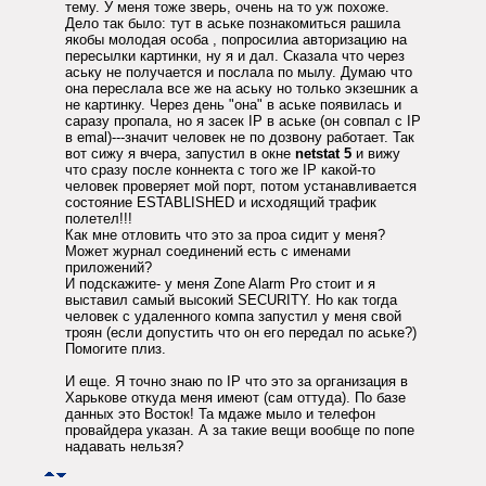
тему. У меня тоже зверь, очень на то уж похоже.
Дело так было: тут в аське познакомиться рашила
якобы молодая особа , попросилиа авторизацию на
пересылки картинки, ну я и дал. Сказала что через
аську не получается и послала по мылу. Думаю что
она переслала все же на аську но только экзешник а
не картинку. Через день "она" в аське появилась и
саразу пропала, но я засек IP в аське (он совпал с IP
в emal)---значит человек не по дозвону работает. Так
вот сижу я вчера, запустил в окне
netstat 5
и вижу
что сразу после коннекта с того же IP какой-то
человек проверяет мой порт, потом устанавливается
состояние ESTABLISHED и исходящий трафик
полетел!!!
Как мне отловить что это за проа сидит у меня?
Может журнал соединений есть с именами
приложений?
И подскажите- у меня Zone Alarm Pro стоит и я
выставил самый высокий SECURITY. Но как тогда
человек с удаленного компа запустил у меня свой
троян (если допустить что он его передал по аське?)
Помогите плиз.
И еще. Я точно знаю по IP что это за организация в
Харькове откуда меня имеют (сам оттуда). По базе
данных это Восток! Та мдаже мыло и телефон
провайдера указан. А за такие вещи вообще по попе
надавать нельзя?