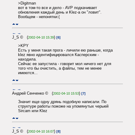
>Digitman
вот в том-то все и дело - AVP подкачивает
обновления каждый день и Klez-а он "ловит".
Вообщем - непонятки:(
←
→
J_S © (
)
2002-04-10 15:39
[6]
>KPY
Есть у меня такая прога - личили ею раньше, когда
klez явно идентифицировался Касперским -
находила.
Сейчас ее запустила - говорит мол ничего нет для
того что бы очистить, а файлы, тем не менее
имеются...
←
→
Андрей Сенченко © (
)
2002-04-10 15:53
[7]
Значит еще одну дрянь подобную написали. По
структуре работы пожоже на упомянутых черыей
Sircam или Klez
←
→
J_S © (
)
2002-04-10 16:07
[8]