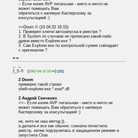
-- Если копия AVP легальная - никто и ничто не
может помешать Вам
обратиться к напямую Касперскому за
консультацией :)
>>Doom © (10.04.02 18:15)
1. Проверял ключи автозапуска в реестре ?
2. В System.ini случаем не прописано какой-либо
дряни вместо Explorer.exe ?
3. Сам Explorer.exe по контрольной сумме совпадает
с оригиналом ?
←
→
J_S © (
)
2002-04-10 18:44
[31]
2 Doom
примерно такой строки
shell=explorer.exe *.exe/*.dll
2 Андрей Сенченко
>>-- Если копия AVP легальная - никто и ничто не
может помешать Вам обратиться к напямую
Касперскому за консультацией :)
не, енто не наш метод:))..
а делала я все как обычно: сначала почистила
реестр, затем подгрузилась в защищенном режиме и
запустила Clrav.