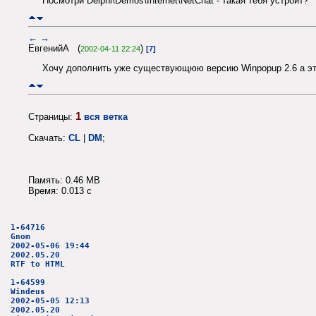
Посмотри Delphi\Demos\Internet\NetChat - такая тебя устроит?
←
→
ЕвгенийА (
)
2002-04-11 22:24
[7]
Хочу дополнить уже существующюю версию Winpopup 2.6 а это
1
Страницы:
вся ветка
Скачать:
CL
|
DM
;
Память: 0.46 MB
Время: 0.013 c
1-64716
Gnom
2002-05-06 19:44
2002.05.20
RTF to HTML
1-64599
Windeus
2002-05-05 12:13
2002.05.20