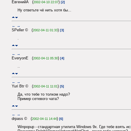
ЕвгенийА (
)
2002-04-10 22:07
[2]
Ну ответьте чё нить хотя бы...
←
→
SPeller © (
)
2002-04-11 01:33
[3]
.
←
→
EveryonE (
)
2002-04-11 05:30
[4]
..
←
→
Yuri Btr © (
)
2002-04-11 11:01
[5]
Да, что тебе то толком надо?
Пример сетевого чата?
←
→
drpass © (
)
2002-04-11 14:44
[6]
Winpopup - стандартная утилита Windows 9x. Где тебе взять и