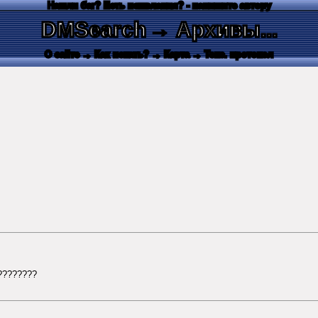
Нашли баг? Есть пожелания? - напишите автору
DMSearch
→ Архивы...
О сайте
→ Как искать?
→ Карта
→ Текс. протокол
и????????