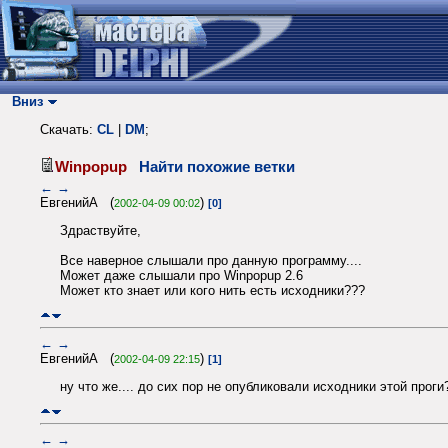
Вниз
Скачать:
CL
|
DM
;
Winpopup
Найти похожие ветки
←
→
ЕвгенийА (
)
2002-04-09 00:02
[0]
Здраствуйте,
Все наверное слышали про данную программу....
Может даже слышали про Winpopup 2.6
Может кто знает или кого нить есть исходники???
←
→
ЕвгенийА (
)
2002-04-09 22:15
[1]
ну что же.... до сих пор не опубликовали исходники этой прог
←
→