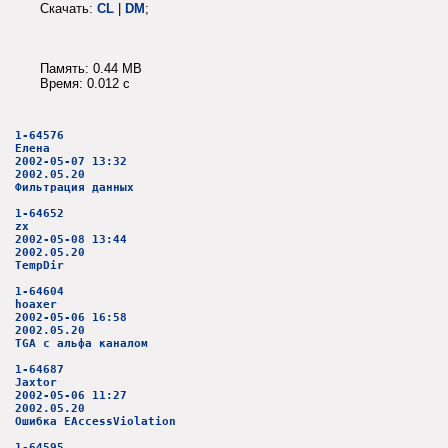
Скачать:
CL
|
DM
;
Память: 0.44 MB
Время: 0.012 c
1-64576
Елена
2002-05-07 13:32
2002.05.20
Фильтрация данных
1-64652
zx
2002-05-08 13:44
2002.05.20
TempDir
1-64604
hoaxer
2002-05-06 16:58
2002.05.20
TGA с альфа каналом
1-64687
Jaxtor
2002-05-06 11:27
2002.05.20
Ошибка EAccessViolation
1-64595