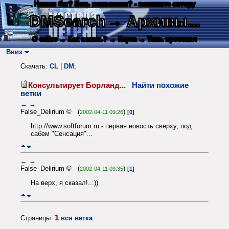
Нашли баг? Есть пожелания? - напишите автору
DMSearch
→ Архивы...
О сайте
→ Как искать?
→ Карта
→ Текс. протокол
Вниз
Скачать:
CL
|
DM
;
Консультирует Борланд...
Найти похожие
ветки
←
→
False_Delirium © (
)
2002-04-11 09:26
[0]
http://www.softforum.ru - первая новость сверху, под
сабем "Сенсация"...
←
→
False_Delirium © (
)
2002-04-11 09:35
[1]
На верх, я сказал!..:))
1
Страницы:
вся ветка