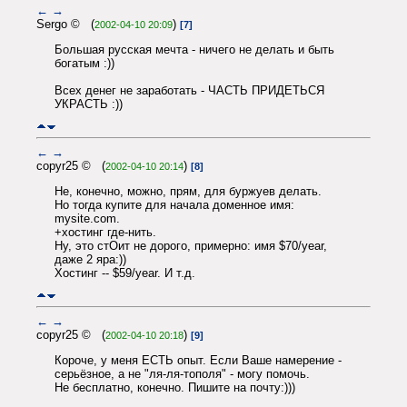
←
→
Sergo © (
)
2002-04-10 20:09
[7]
Большая русская мечта - ничего не делать и быть
богатым :))
Всех денег не заработать - ЧАСТЬ ПРИДЕТЬСЯ
УКРАСТЬ :))
←
→
copyr25 © (
)
2002-04-10 20:14
[8]
Не, конечно, можно, прям, для буржуев делать.
Но тогда купите для начала доменное имя:
mysite.com.
+хостинг где-нить.
Ну, это стОит не дорого, примерно: имя $70/year,
даже 2 яра:))
Хостинг -- $59/year. И т.д.
←
→
copyr25 © (
)
2002-04-10 20:18
[9]
Короче, у меня ЕСТЬ опыт. Если Ваше намерение -
серьёзное, а не "ля-ля-тополя" - могу помочь.
Не бесплатно, конечно. Пишите на почту:)))