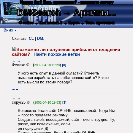
Нашли баг? Есть пожелания? - напишите автору
DMSearch
→ Архивы...
О сайте
→ Как искать?
→ Карта
→ Текс. протокол
Вниз
Скачать:
CL
|
DM
;
Возможно ли получение прибыли от владения
сайтом?
Найти похожие ветки
←
→
Феликс © (
)
2002-04-10 19:28
[0]
У кого есть опыт в данной области? Кто-нить
пытался заработать на собственном сайте? Какие
есть мысли по этому поводу?
←
→
copyr25 © (
)
2002-04-10 19:53
[1]
Возможно. Если сайт ОЧЕНЬ посещаемый. Тогда Вы
-- просто продаете рекламу.
Создать такой, посещаемый, сайт - очень трудно. Ну,
разве, как исключение, если
он порнушный:)))
Самое интересное. Если Ваш сайт ОЧЕНЬ