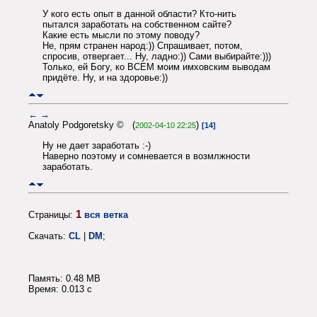
У кого есть опыт в данной области? Кто-нить
пытался заработать на собственном сайте?
Какие есть мысли по этому поводу?
Не, прям странен народ:)) Спрашивает, потом,
спросив, отвергает... Ну, ладно:)) Сами выбирайте:)))
Только, ей Богу, ко ВСЕМ моим имховским выводам
придёте. Ну, и на здоровье:))
←
→
Anatoly Podgoretsky © (
)
2002-04-10 22:25
[14]
Ну не дает заработать :-)
Наверно поэтому и сомневается в возмлжности
заработать.
1
Страницы:
вся ветка
Скачать:
CL
|
DM
;
Память: 0.48 MB
Время: 0.013 c