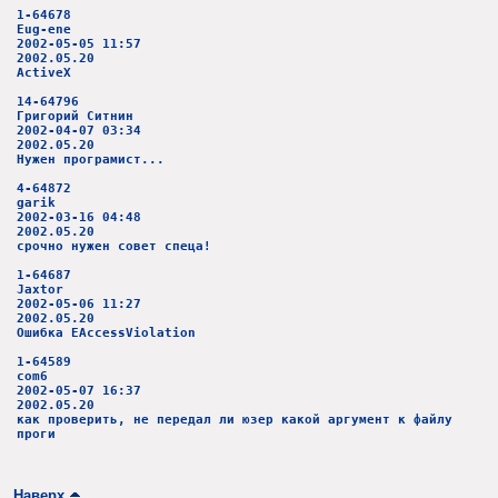
1-64678
Eug-ene
2002-05-05 11:57
2002.05.20
ActiveX
14-64796
Григорий Ситнин
2002-04-07 03:34
2002.05.20
Нужен програмист...
4-64872
garik
2002-03-16 04:48
2002.05.20
срочно нужен совет спеца!
1-64687
Jaxtor
2002-05-06 11:27
2002.05.20
Ошибка EAccessViolation
1-64589
com6
2002-05-07 16:37
2002.05.20
как проверить, не передал ли юзер какой аргумент к файлу
проги
Наверх