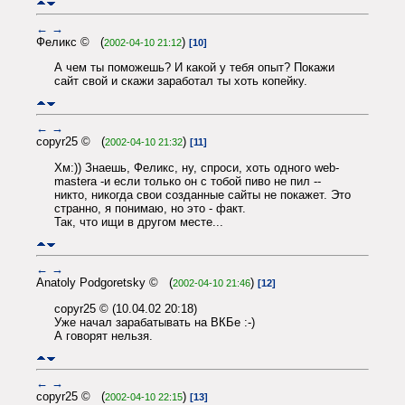
←
→
Феликс © (
)
2002-04-10 21:12
[10]
А чем ты поможешь? И какой у тебя опыт? Покажи
сайт свой и скажи заработал ты хоть копейку.
←
→
copyr25 © (
)
2002-04-10 21:32
[11]
Хм:)) Знаешь, Феликс, ну, спроси, хоть одного web-
mastera -и если только он с тобой пиво не пил --
никто, никогда свои созданные сайты не покажет. Это
странно, я понимаю, но это - факт.
Так, что ищи в другом месте...
←
→
Anatoly Podgoretsky © (
)
2002-04-10 21:46
[12]
copyr25 © (10.04.02 20:18)
Уже начал зарабатывать на ВКБе :-)
А говорят нельзя.
←
→
copyr25 © (
)
2002-04-10 22:15
[13]