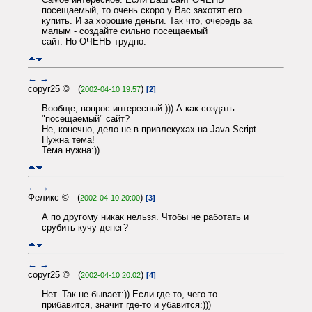
посещаемый, то очень скоро у Вас захотят его
купить. И за хорошие деньги. Так что, очередь за
малым - создайте сильно посещаемый
сайт. Но ОЧЕНЬ трудно.
←
→
copyr25 © (
)
2002-04-10 19:57
[2]
Вообще, вопрос интересный:))) А как создать
"посещаемый" сайт?
Не, конечно, дело не в привлекухах на Java Script.
Нужна тема!
Тема нужна:))
←
→
Феликс © (
)
2002-04-10 20:00
[3]
А по другому никак нельзя. Чтобы не работать и
срубить кучу денег?
←
→
copyr25 © (
)
2002-04-10 20:02
[4]
Нет. Так не бывает:)) Если где-то, чего-то
прибавится, значит где-то и убавится:)))