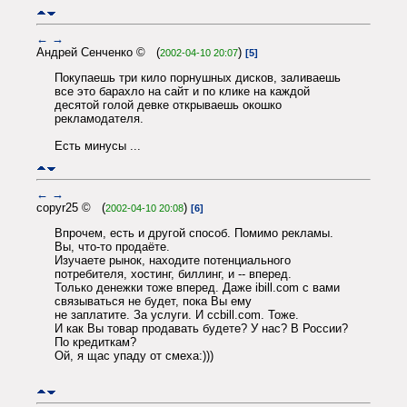
←
→
Андрей Сенченко © (
)
2002-04-10 20:07
[5]
Покупаешь три кило порнушных дисков, заливаешь
все это барахло на сайт и по клике на каждой
десятой голой девке открываешь окошко
рекламодателя.
Есть минусы ...
←
→
copyr25 © (
)
2002-04-10 20:08
[6]
Впрочем, есть и другой способ. Помимо рекламы.
Вы, что-то продаёте.
Изучаете рынок, находите потенциального
потребителя, хостинг, биллинг, и -- вперед.
Только денежки тоже вперед. Даже ibill.com с вами
связываться не будет, пока Вы ему
не заплатите. За услуги. И ccbill.com. Тоже.
И как Вы товар продавать будете? У нас? В России?
По кредиткам?
Ой, я щас упаду от смеха:)))