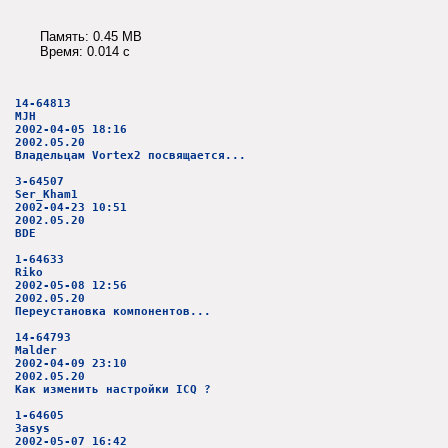
Память: 0.45 MB
Время: 0.014 c
14-64813
MJH
2002-04-05 18:16
2002.05.20
Владельцам Vortex2 посвящается...
3-64507
Ser_Kham1
2002-04-23 10:51
2002.05.20
BDE
1-64633
Riko
2002-05-08 12:56
2002.05.20
Переустановка компонентов...
14-64793
Malder
2002-04-09 23:10
2002.05.20
Как изменить настройки ICQ ?
1-64605
3asys
2002-05-07 16:42