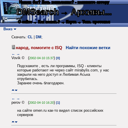
Нашли баг? Есть пожелания? - напишите автору
DMSearch
→ Архивы...
О сайте
→ Как искать?
→ Карта
→ Текс. протокол
Вниз
Скачать:
CL
|
DM
;
народ, помогите с ISQ
Найти похожие ветки
←
→
Vovik © (
)
2002-04-10 15:37
[0]
Подскажите , есть ли программы, ISQ - клиенты
которые работают не через сайт mirabylis.com, у нас
закрыли на него доступ и Любимая Аська
отрубилась.
Заранее очень благодарен.
←
→
perov © (
)
2002-04-10 16:20
[1]
на сайте omen.ru как-то видел список российских
серверов