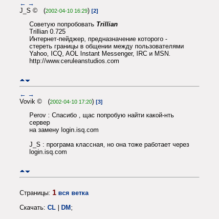
←
→
J_S © (
)
2002-04-10 16:29
[2]
Советую попробовать
Trillian
Trillian 0.725
Интернет-пейджер, предназначение которого -
стереть границы в общении между пользователями
Yahoo, ICQ, AOL Instant Messenger, IRC и MSN.
http://www.ceruleanstudios.com
←
→
Vovik © (
)
2002-04-10 17:20
[3]
Perov : Спасибо , щас попробую найти какой-нть
сервер
на замену login.isq.com
J_S : програма классная, но она тоже работает через
login.isq.com
1
Страницы:
вся ветка
Скачать:
CL
|
DM
;