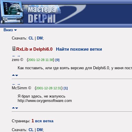
Вниз
Скачать:
CL
|
DM
;
RxLib и Delphi6.0
Найти похожие ветки
←
→
zero © (
)
2001-12-28 11:38
[0]
Как поставить, или где взять версию для Delphi6.0, у меня пос
←
→
McSimm © (
)
2001-12-28 12:31
[1]
Я брал здесь, не жалуюсь
http://www.oxygensoftware.com
1
Страницы:
вся ветка
Скачать:
CL
|
DM
;