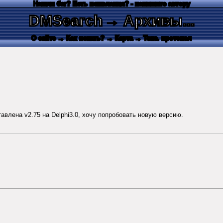
Нашли баг? Есть пожелания? - напишите автору
DMSearch
→ Архивы...
О сайте
→ Как искать?
→ Карта
→ Текс. протокол
тавлена v2.75 на Delphi3.0, хочу попробовать новую версию.