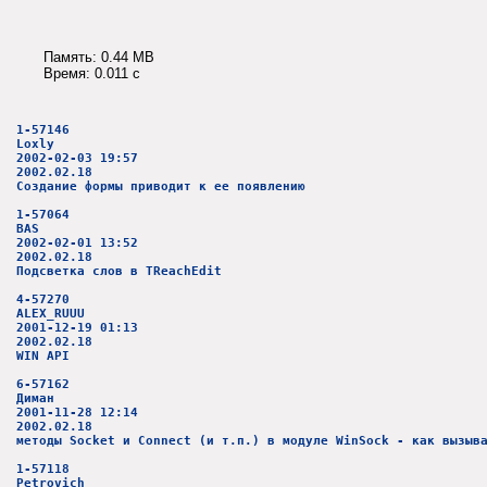
Память: 0.44 MB
Время: 0.011 c
1-57146
Loxly
2002-02-03 19:57
2002.02.18
Создание формы приводит к ее появлению
1-57064
BAS
2002-02-01 13:52
2002.02.18
Подсветка слов в TReachEdit
4-57270
ALEX_RUUU
2001-12-19 01:13
2002.02.18
WIN API
6-57162
Диман
2001-11-28 12:14
2002.02.18
методы Socket и Connect (и т.п.) в модуле WinSock - как вызыв
1-57118
Petrovich