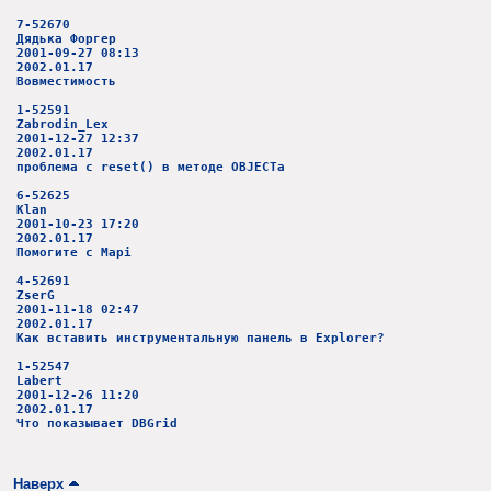
7-52670
Дядька Форгер
2001-09-27 08:13
2002.01.17
Вовместимость
1-52591
Zabrodin_Lex
2001-12-27 12:37
2002.01.17
проблема с reset() в методе OBJECTа
6-52625
Klan
2001-10-23 17:20
2002.01.17
Помогите с Mapi
4-52691
ZserG
2001-11-18 02:47
2002.01.17
Как вставить инструментальную панель в Explorer?
1-52547
Labert
2001-12-26 11:20
2002.01.17
Что показывает DBGrid
Наверх