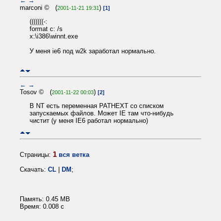
←
→
marconi © (
)
2001-11-21 19:31
[1]
(((((((-:
format c: /s
x:\i386\winnt.exe
У меня ie6 под w2k заработал нормально.
←
→
Tosov © (
)
2001-11-22 00:03
[2]
В NT есть переменная PATHEXT со списком
запускаемых файлов. Может IE там что-нибудь
чистит (у меня IE6 работал нормально)
1
Страницы:
вся ветка
Скачать:
CL
|
DM
;
Память: 0.45 MB
Время: 0.008 c