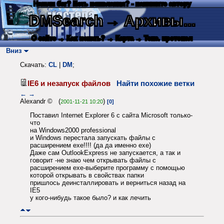
Нашли баг? Есть пожелания? - напишите автору
DMSearch
→ Архивы...
О сайте
→ Как искать?
→ Карта
→ Текс. протокол
Вниз
Скачать:
CL
|
DM
;
IE6 и незапуск файлов
Найти похожие ветки
←
→
Alexandr © (
)
2001-11-21 10:20
[0]
Поставил Internet Explorer 6 с сайта Microsoft только-
что
на Windows2000 professional
и Windows перестала запускать файлы с
расширением exe!!!! (да да именно exe)
Даже сам OutlookExpress не запускается, а так и
говорит -не знаю чем открывать файлы с
расширением exe-выберите программу с помощью
которой открывать в свойствах папки
пришлось деинсталлировать и верниться назад на
IE5
у кого-нибудь такое было? и как лечить