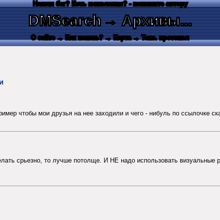
Нашли баг? Есть пожелания? - напишите автору
DMSearch
→ Архивы...
О сайте
→ Как искать?
→ Карта
→ Текс. протокол
и
ример чтобы мои друзья на нее заходили и чего - нибуль по ссылочке ск
елать срьезно, то лучше потолще. И НЕ надо использовать визуальные р