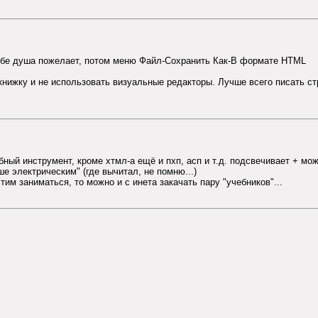
тебе душа пожелает, потом меню Файл-Сохранить Как-В формате HTML
 книжку и не использовать визуальные редакторы. Лучше всего писать ст
ый инструмент, кроме хтмл-а ещё и пхп, асп и т.д. подсвечивает + можн
е электрическим" (где вычитал, не помню...)
им заниматься, то можно и с инета закачать пару "учебников"...