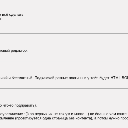
е всё сделать.
ют.
товый редактор.
енький и бесплатный. Подключай разные плагины и у тебя будет HTML B
 что-то подправить).
еувеличение :-)) во-первых их не так уж и много :-) не больше чем конте
рмление (проектируется одна страница без контента), а потом нужно пр