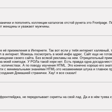
анички и пополнять коллекции каталогов отстой рунета это Frontpage. П
бят женщины и уважают мужчины.
сте её приземления в Интернете. Так вот если у тебя интернет халявный
 в интернет. Можешь посмотреть в моей инфе адрес. Сайт еще не готов
мещении своего сайта. Без всякой рекламы на нем. Отрицательный прим
а моей хомпэдж. У РОЛа такой хери нет. Есть правда одна досада-мест
 количествах. А по поводу изучения HTML. Это конечно хорошо его знать
сти с минимальными знаниями HTML-это незаменимая штука и главное про
создания Домашней странички. Хау! я все сказал!
 фронтпейджа, не переделывает скрипты на свой лад. Да и в нём туева х