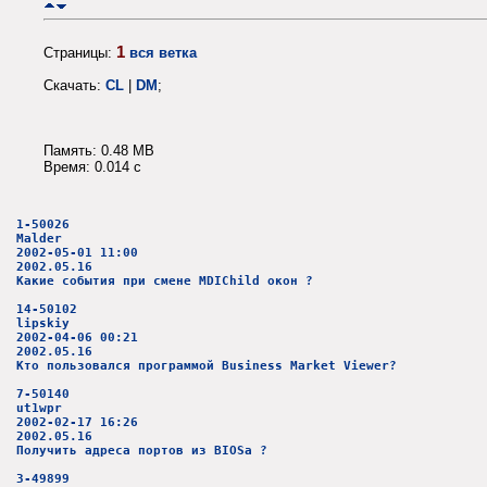
1
Страницы:
вся ветка
Скачать:
CL
|
DM
;
Память: 0.48 MB
Время: 0.014 c
1-50026
Malder
2002-05-01 11:00
2002.05.16
Какие события при смене MDIChild окон ?
14-50102
lipskiy
2002-04-06 00:21
2002.05.16
Кто пользовался программой Business Market Viewer?
7-50140
ut1wpr
2002-02-17 16:26
2002.05.16
Получить адреса портов из BIOSa ?
3-49899