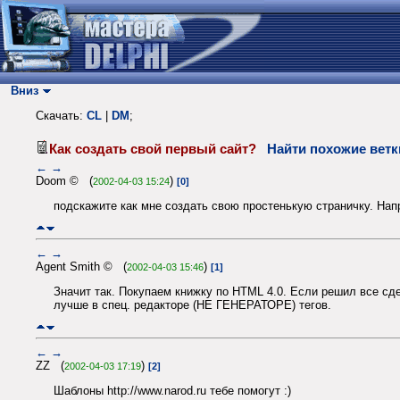
Вниз
Скачать:
CL
|
DM
;
Как создать свой первый сайт?
Найти похожие ветк
←
→
Doom © (
)
2002-04-03 15:24
[0]
подскажите как мне создать свою простенькую страничку. Нап
←
→
Agent Smith © (
)
2002-04-03 15:46
[1]
Значит так. Покупаем книжку по HTML 4.0. Если решил все сд
лучше в спец. редакторе (НЕ ГЕНЕРАТОРЕ) тегов.
←
→
ZZ (
)
2002-04-03 17:19
[2]
Шаблоны http://www.narod.ru тебе помогут :)