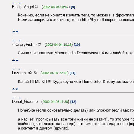
←
→
Black_Angel © (
)
2002-04-04 08:47
[9]
Конечно, если не хочется изучать теги, то можно и в фронтпаг
Если заговорили о хостинге, то на http://by.ru банеров не веша
←
→
-=CrazyFish=- © (
)
2002-04-04 10:13
[10]
Лично я использую Macromedia Dreamweaver 4 или любой текс
←
→
LazorenkoX © (
)
2002-04-04 22:18
[11]
Качай HTML KIT!!! Куда круче чем Home Site. К тому же мал
←
→
Donal_Graeme (
)
2002-04-05 11:30
[12]
HomeSite (если основательно делать) или блокнот (если быстро
а насчёт "прописывать все тэги жизни не хватит", то это уже пр
шаблоны, что лежат на народе). Т.е. имеется стандартное офо
а контент в другом (других).