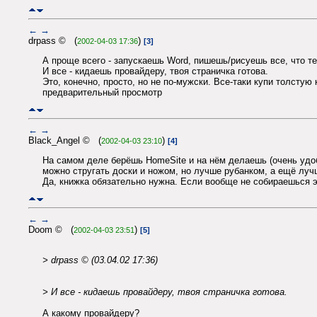
←
→
drpass © (
)
2002-04-03 17:36
[3]
А проще всего - запускаешь Word, пишешь/рисуешь все, что 
И все - кидаешь провайдеру, твоя страничка готова.
Это, конечно, просто, но не по-мужски. Все-таки купи толстую
предварительный просмотр
←
→
Black_Angel © (
)
2002-04-03 23:10
[4]
На самом деле берёшь HomeSite и на нём делаешь (очень удобн
можно стругать доски и ножом, но лучше рубанком, а ещё лучш
Да, книжка обязательно нужна. Если вообще не собираешься эт
←
→
Doom © (
)
2002-04-03 23:51
[5]
> drpass © (03.04.02 17:36)
> И все - кидаешь провайдеру, твоя страничка готова.
А какому провайдеру?