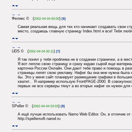
←
→
Феликс © (
)
2002-04-04 00:00
[6]
Самая реальная вещь для тех кто начинает создавать свои стр
место, создаешь главную страницу Index.html и все! Тебя лю
←
→
UDS © (
)
2002-04-04 00:11
[7]
Я так понял у тебя проблема не в создании странички, а в ме
Я вот леплю свою страницу и сразу кидаю сырой еще материал
карточки России Онлайн. Они дают тебе право и помощь в раз
страницы лепят свою рекламу. Нафиг бы она мне нужна была н
бы. Это у меня сайт планирует размещение графики в больших
хватит... Я например использую FrontPAGE-2000. В совокупно
первых не все серверы тянут а во вторых нафиг он нужен для 
←
→
SPeller © (
)
2002-04-04 03:03
[8]
А ещё лучше использовать Namo Web Editor. Он, в отличие от
http://spellersoft.narod.ru