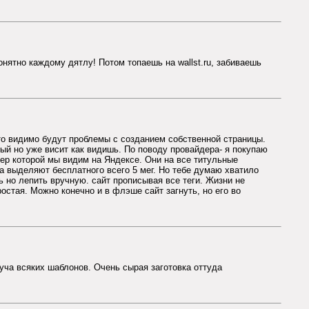
онятно каждому дятлу! Потом топаешь на wallst.ru, забиваешь
, то видимо будут проблемы с созданием собственной страницы.
ый но уже висит как видишь. По поводу провайдера- я покупаю
ер которой мы видим на Яндексе. Они на все титульные
а выделяют бесплатного всего 5 мег. Но тебе думаю хватило
 но лепить вручную. сайт прописывая все теги. Жизни не
стая. Можно конечно и в флэше сайт загнуть, но его во
уча всяких шаблонов. Очень сырая заготовка оттуда