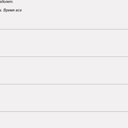
здолет.
а. Время все