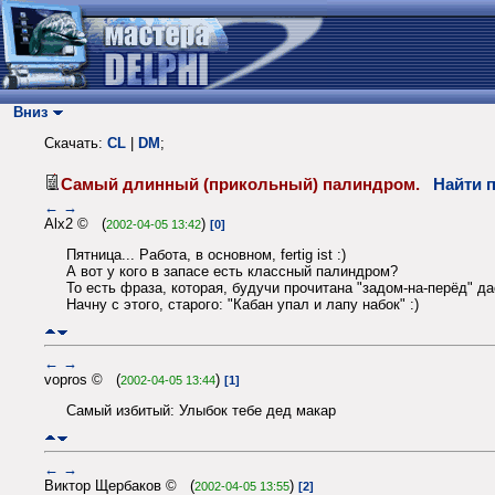
Вниз
Скачать:
CL
|
DM
;
Самый длинный (прикольный) палиндром.
Найти 
←
→
Alx2 © (
)
2002-04-05 13:42
[0]
Пятница... Работа, в основном, fertig ist :)
А вот у кого в запасе есть классный палиндром?
То есть фраза, которая, будучи прочитана "задом-на-перёд" да
Начну с этого, старого: "Кабан упал и лапу набок" :)
←
→
vopros © (
)
2002-04-05 13:44
[1]
Самый избитый: Улыбок тебе дед макар
←
→
Виктор Щербаков © (
)
2002-04-05 13:55
[2]