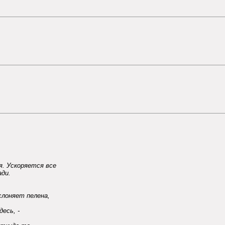
. Ускоряется все
ади.
слоняет пелена,
есь, -