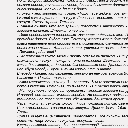
Ночь. Впереди звездолета - окно в антимир. Просачивается 
ползет сияние, тусклое свечение, блеск и безмолвие датчико
анализаторов. Молчание длится долго.
- Конец, - это говорит штурман. - Горят все индикаторы а
Густой комок пустоты - вакуум. Звезды не мерцают - тихо
гаснут. Слепы экраны. Темнота.
- Раньше думали, что вот границу преодолеть невозможно, 
говорит капитан. Штурман отвечает:
- Иное предполагают теоретики. Некоторые доказали это. 
проходим барьер. Будет так. Темноту озарит взрыв большо
гравитационные поля разорвутся и искривятся. Случится эт
долго этого ждать. Антивещество, уничтожив время, сделае
- Послать радиозонд?
- Беспилотный зонд? Зачем? Людям опасен не переход. - Шт
размышляет вслух: - Смерть - это остановка. Движение - э
жизни без смерти, и движения без остановки нет. Дальше 
нас ждут холод, и мрак, и тьма кромешная, и ничто.
Впереди - барьер антивремени, зеркало антимира, граница В
Галактики. Позади - темнота.
- Автоматическую ракету бы пустить. Зачем полетели сами
потом капитан. Помолчав, признается: - Страшно боюсь от
- Мы не успеем теперь затормозить, - жестко говорит штур
И вперед, все дальше мчится корабль. Но отважных поджид
таинственное пространство, где вспять движется время.
Часы, минуты, секунды уходят. Лица покрыты потом. Све
Все замедляется. Тянется еще минута. Долгая дрожь. Удар.
Дрожь.
Долгая минута еще тянется. Замедляется. Все пульты за
покрыты лица. Уходят секунды, минуты, часы...
Время движется вспять. Где пространство? Таинственное 