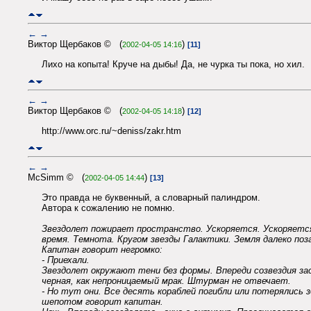
←
→
Виктор Щербаков © (
)
2002-04-05 14:16
[11]
Лихо на копыта! Круче на дыбы! Да, не чурка ты пока, но хил.
←
→
Виктор Щербаков © (
)
2002-04-05 14:18
[12]
http://www.orc.ru/~deniss/zakr.htm
←
→
McSimm © (
)
2002-04-05 14:44
[13]
Это правда не буквенный, а словарный палиндром.
Автора к сожалению не помню.
Звездолет пожирает пространство. Ускоряется. Ускоряется
время. Темнота. Кругом звезды Галактики. Земля далеко поз
Капитан говорит негромко:
- Приехали.
Звездолет окружают тени без формы. Впереди созвездия за
черная, как непроницаемый мрак. Штурман не отвечает.
- Но тут они. Все десять кораблей погибли или потерялись зд
шепотом говорит капитан.