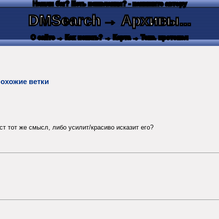
Нашли баг? Есть пожелания? - напишите автору
DMSearch
→ Архивы...
О сайте
→ Как искать?
→ Карта
→ Текс. протокол
похожие ветки
ст тот же смысл, либо усилит/красиво исказит его?