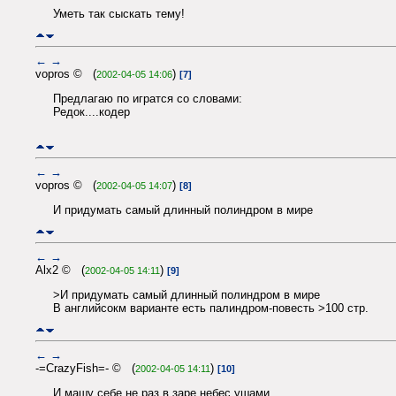
Уметь так сыскать тему!
←
→
vopros © (
)
2002-04-05 14:06
[7]
Предлагаю по игратся со словами:
Редок....кодер
←
→
vopros © (
)
2002-04-05 14:07
[8]
И придумать самый длинный полиндром в мире
←
→
Alx2 © (
)
2002-04-05 14:11
[9]
>И придумать самый длинный полиндром в мире
В английсокм варианте есть палиндром-повесть >100 стр.
←
→
-=CrazyFish=- © (
)
2002-04-05 14:11
[10]
И машу себе не раз в заре небес ушами