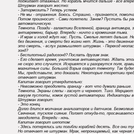
поджидает отважных. Но корабль мчится дальше - все вперед
Штурман говорит жестко:
- Затормозить? Теперь успеем.
- Не мы - отражения. Боюсь. Страшно, - признается, помолча
Потом произносит: - Сами полетели. Зачем? Пустить бы ра
автоматическую.
Темнота. Позади - галактики Вселенной, граница антимира, 
антивремени, барьер. Впереди - ничто и кромешная тьма.
- И мрак и холод ждут нас. Пусть. Смелые летят дальше. Н
без движения, и смерти без жизни нет. Жизнь - это движение
это смерть, - вслух размышляет штурман. - Переход неопас
зонд?
- Беспилотный радиозонд? Послать другим знак.
- Его сделает время, уничтожив антивещество. Ждать этого
не скоро это случится. Искривятся и разорвутся поля, гра
магнитные силы. Большой Взрыв озарит темноту. Так будет
Мы, представьте, это доказали. Некоторые теоретики пред
отвечает штурман.
Капитан говорит утвердительно:
- Невозможно преодолеть границу - вот что думали раньше.
Темнота. Экраны слепы - гаснут и чернеют. Тихо. Мерцают 
вакуум пустоты, комок густой антиматерии. Индикаторы в
Штурман говорит:
- Это конец.
Долго длится молчание анализаторов и датчиков. Безмолвие. 
Свечение, тусклое сияние. Ползет откуда-то, просачиваетс
звездолета. Впереди - ночь.
Капитан говорит шепотом:
- Здесь потерялись или погибли кораблей десять. Все они ту
Но отвечает не штурман. Мрак, непроницаемый, как черная 