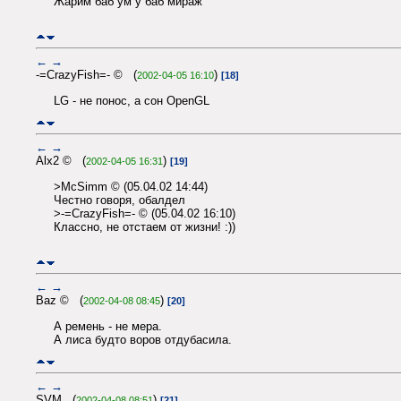
Жарим баб ум у баб мираж
←
→
-=CrazyFish=- © (
)
2002-04-05 16:10
[18]
LG - не понос, а сон OpenGL
←
→
Alx2 © (
)
2002-04-05 16:31
[19]
>McSimm © (05.04.02 14:44)
Честно говоря, обалдел
>-=CrazyFish=- © (05.04.02 16:10)
Классно, не отстаем от жизни! :))
←
→
Baz © (
)
2002-04-08 08:45
[20]
А ремень - не мера.
А лиса будто воров отдубасила.
←
→
SVM (
)
2002-04-08 08:51
[21]