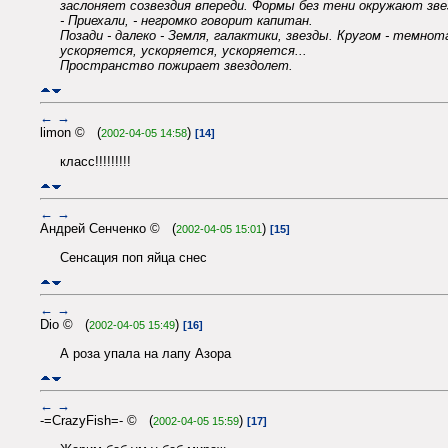
заслоняет созвездия впереди. Формы без тени окружают зве
- Приехали, - негромко говорит капитан.
Позади - далеко - Земля, галактики, звезды. Кругом - темнот
ускоряется, ускоряется, ускоряется...
Пространство пожирает звездолет.
←
→
limon © (
)
2002-04-05 14:58
[14]
класс!!!!!!!!!
←
→
Андрей Сенченко © (
)
2002-04-05 15:01
[15]
Сенсация поп яйца снес
←
→
Dio © (
)
2002-04-05 15:49
[16]
А роза упала на лапу Азора
←
→
-=CrazyFish=- © (
)
2002-04-05 15:59
[17]