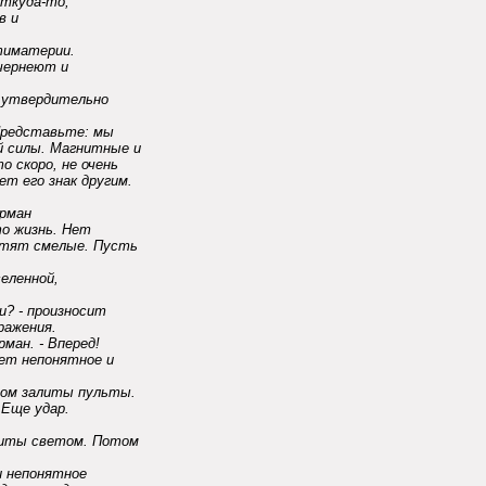
откуда-то,
в и
нтиматерии.
 чернеют и
- утвердительно
Представьте: мы
й силы. Магнитные и
о скоро, не очень
т его знак другим.
урман
то жизнь. Нет
летят смелые. Пусть
селенной,
? - произносит
ражения.
ман. - Вперед!
ает непонятное и
том залиты пульты.
 Еще удар.
литы светом. Потом
и непонятное