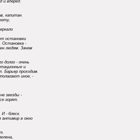
 и вперед.
в, капитан.
кету,
зеркало
ет остановки
. Остановка -
ен людям. Зачем
 долго - очень
витационные и
. Барьер проходим.
полагают иное, -
не звезды -
се горят.
И - блеск.
я антимир в окно
т.
пелена,