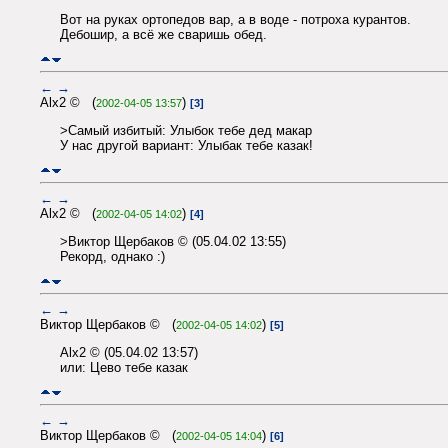
Вот на руках ортопедов вар, а в воде - потроха курантов.
Дебошир, а всё же сваришь обед.
←
→
Alx2 © (
)
2002-04-05 13:57
[3]
>Самый избитый: Улыбок тебе дед макар
У нас другой вариант: Улыбак тебе казак!
←
→
Alx2 © (
)
2002-04-05 14:02
[4]
>Виктор Щербаков © (05.04.02 13:55)
Рекорд, однако :)
←
→
Виктор Щербаков © (
)
2002-04-05 14:02
[5]
Alx2 © (05.04.02 13:57)
или: Цево тебе казак
←
→
Виктор Щербаков © (
)
2002-04-05 14:04
[6]