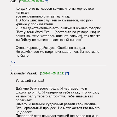
gek (
)
2002-04-05 10:39
[6]
Когда кто-то из юзеров кричит, что ты коряво все
написал
все неправильно считает ну и т.д.
1.В большинстве случаев оказывается, что руки
кривые у пользователя.
2.Если действительно есть ошибки я обычно говорю:
"Вот у тебя Word,Exel....(поставьте по усморению) не
пашет как тебе хотелось (виснет, глючит), так что же
ты Гейтсу не пишешь, настырный ты наш".
Очень хорошо действует. Особенно на дам.
Но ошибки все же надо признавать, как бы противно
не было
←
→
Alexander Vasjuk (
)
2002-04-05 11:22
[7]
Уставший ты наш!
Дай мне бету твоего труда. Я не ламер, но в
шахматах я = 0. Я наверняка тебе скажу что ни разу
не выиграл у твоего алгоритма. Тебе знаешь как
полегчает!
Ничего. И великие художники резали свои картины...
Это нормальный процесс. Не матюкается кто ничего
не делает.
Преодолей этот психологический (не более (но и не