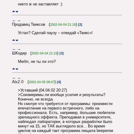
никто ж не заставляет :)
←
→
Продавец Твиксов (
)
2002-04-04 21:16
[2]
Устал? Сделай паузу – отведай «Твикс»!
←
→
ШКодер (
)
2002-04-04 21:19
[3]
Merlin, не ты ли это?
←
→
Alx2 © (
)
2002-04-05 08:07
[4]
>Уставший (04.04.02 20:27)
>Соизмеримы ли вообще усилия и результаты?
Конечно, не всегда.
Но смотря что требуется от программы: произвести
впечатление на первого встречного, либо на
профессионала. Есть, например, большие любители
зрелищного эффекта. Преподавая в университете,
наблюдал лабораторки, в которых разработки было
минут на 15, но ТАК выглядело все... Во время
циклов на каждый такт программа пищала beeperом