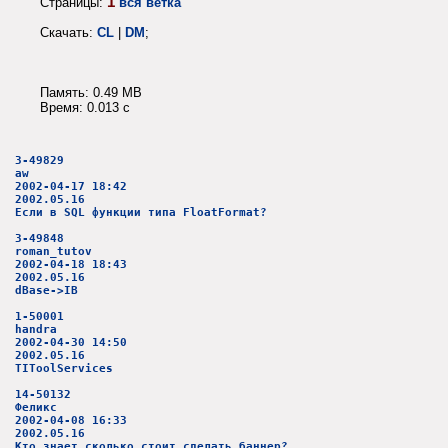
1
Страницы:
вся ветка
Скачать:
CL
|
DM
;
Память: 0.49 MB
Время: 0.013 c
3-49829
aw
2002-04-17 18:42
2002.05.16
Если в SQL функции типа FloatFormat?
3-49848
roman_tutov
2002-04-18 18:43
2002.05.16
dBase->IB
1-50001
handra
2002-04-30 14:50
2002.05.16
TIToolServices
14-50132
Феликс
2002-04-08 16:33
2002.05.16
Кто знает сколько стоит сделать баннер?