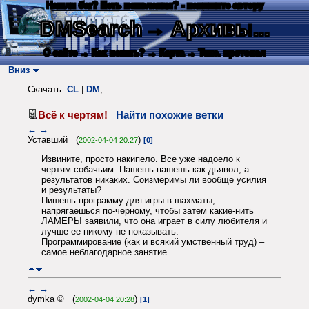
Нашли баг? Есть пожелания? - напишите автору
DMSearch
→ Архивы...
О сайте
→ Как искать?
→ Карта
→ Текс. протокол
Вниз
Скачать:
CL
|
DM
;
Всё к чертям!
Найти похожие ветки
←
→
Уставший (
)
2002-04-04 20:27
[0]
Извините, просто накипело. Все уже надоело к
чертям собачьим. Пашешь-пашешь как дьявол, а
результатов никаких. Соизмеримы ли вообще усилия
и результаты?
Пишешь программу для игры в шахматы,
напрягаешься по-черному, чтобы затем какие-нить
ЛАМЕРЫ заявили, что она играет в силу любителя и
лучше ее никому не показывать.
Программирование (как и всякий умственный труд) –
самое неблагодарное занятие.
←
→
dymka © (
)
2002-04-04 20:28
[1]