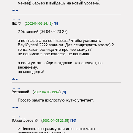
менее)) барьер и выйдешь на новый уровень.
←
→
fliz © (
)
2002-04-05 14:42
[8]
2 Уставший (04.04.02 20:27)
а вот нафига ты ее пишешь? чтобы услышать
Вау!Супер! ???? вряд-ли. Для себя(изучить что-то) ?
тогда какая разница что про нее скажут?
не понимаю я вас коллега, не понимаю.
а если устал-пойди и отдохни. как следует, по
весеннему,
по молодецки!
←
→
Уставший (
)
2002-04-05 19:47
[9]
Просто работа вхолостую жутко угнетает.
←
→
Юрий Зотов © (
)
2002-04-05 21:25
[10]
> Пишешь программу для игры в шахматы