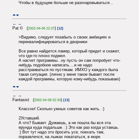
Чтобы в будущем больше не разочаровываться...
←
→
Pat © (
)
2002-04-06 22:37
[12]
>Видимо, следует позабыть о своих амбициях и
переквалифицироваться в дворники
Все равно найдется ламер, который придет и скажет,
что где-то плохо подмел.
А насчет программы...ну пусть он сам попробует что-
нибудь подобное написать....и не надо
расстраиваться по пустякам. ИМХО у каждого была
такая ситуация. (лично у меня такое бывает после
каждой программы, которую кому-нибудь показываю)
←
→
Fantasist (
)
2002-04-08 02:34
[13]
Классно! Сколько умных советов как жить. :)
2Уставший.
А что? Бывает. Думаешь, а не пошла бы вся эта
ерунда куда подальше. :) Это как раз когда устаешь.
:) Вот тут надо это бросить усе, поехать там,
поразвлечся, на лыжах покататься, в море