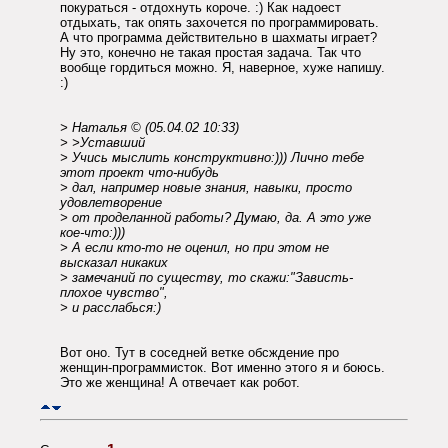
покураться - отдохнуть короче. :) Как надоест
отдыхать, так опять захочется по программировать.
А что программа действительно в шахматы играет?
Ну это, конечно не такая простая задача. Так что
вообще гордиться можно. Я, наверное, хуже напишу.
:)
> Наталья © (05.04.02 10:33)
> >Уставший
> Учись мыслить конструктивно:))) Лично тебе
этот проект что-нибудь
> дал, например новые знания, навыки, просто
удовлетворение
> от проделанной работы? Думаю, да. А это уже
кое-что:)))
> А если кто-то не оценил, но при этом не
высказал никаких
> замечаний по существу, то скажи:"Зависть-
плохое чувство",
> и расслабься:)
Вот оно. Тут в соседней ветке обсждение про
женщин-программисток. Вот именно этого я и боюсь.
Это же женщина! А отвечает как робот.