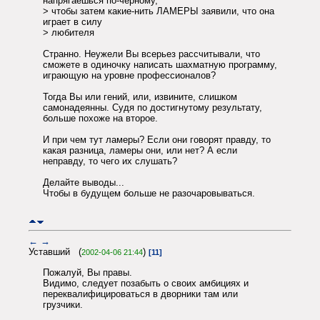
напрягаешься по-черному,
> чтобы затем какие-нить ЛАМЕРЫ заявили, что она
играет в силу
> любителя
Странно. Неужели Вы всерьез рассчитывали, что
сможете в одиночку написать шахматную программу,
играющую на уровне профессионалов?
Тогда Вы или гений, или, извините, слишком
самонадеянны. Судя по достигнутому результату,
больше похоже на второе.
И при чем тут ламеры? Если они говорят правду, то
какая разница, ламеры они, или нет? А если
неправду, то чего их слушать?
Делайте выводы...
Чтобы в будущем больше не разочаровываться.
←
→
Уставший (
)
2002-04-06 21:44
[11]
Пожалуй, Вы правы.
Видимо, следует позабыть о своих амбициях и
переквалифицироваться в дворники там или
грузчики.