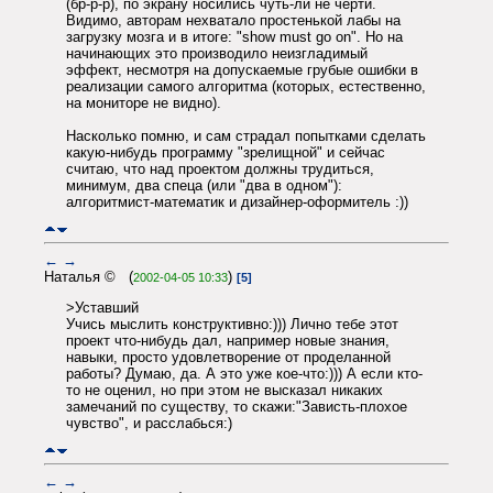
(бр-р-р), по экрану носились чуть-ли не черти.
Видимо, авторам нехватало простенькой лабы на
загрузку мозга и в итоге: "show must go on". Но на
начинающих это производило неизгладимый
эффект, несмотря на допускаемые грубые ошибки в
реализации самого алгоритма (которых, естественно,
на мониторе не видно).
Насколько помню, и сам страдал попытками сделать
какую-нибудь программу "зрелищной" и сейчас
считаю, что над проектом должны трудиться,
минимум, два спеца (или "два в одном"):
алгоритмист-математик и дизайнер-оформитель :))
←
→
Наталья © (
)
2002-04-05 10:33
[5]
>Уставший
Учись мыслить конструктивно:))) Лично тебе этот
проект что-нибудь дал, например новые знания,
навыки, просто удовлетворение от проделанной
работы? Думаю, да. А это уже кое-что:))) А если кто-
то не оценил, но при этом не высказал никаких
замечаний по существу, то скажи:"Зависть-плохое
чувство", и расслабься:)
←
→