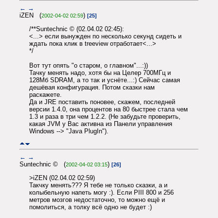
←
→
iZEN (
)
2002-04-02 02:59
[25]
/**Suntechnic © (02.04.02 02:45):
<...> если вынужден по несколько секунд сидеть и
ждать пока клик в treeview отработает<...>
*/
Вот тут опять "о старом, о главном"...:))
Тачку менять надо, хотя бы на Целер 700МГц и
128Мб SDRAM, а то так и уснёте...:) Сейчас самая
дешёвая конфигурация. Потом сказки нам
раскажете.
Да и JRE поставить поновее, скажем, последней
версии 1.4.0, она процентов на 80 быстрее стала чем
1.3 и раза в три чем 1.2.2. (Не забудьте проверить,
какая JVM у Вас активна из Панели управления
Windows --> "Java PlugIn").
←
→
Suntechnic © (
)
2002-04-02 03:15
[26]
>iZEN (02.04.02 02:59)
Такчку менять??? Я тебе не только сказки, а и
колыбельную напеть могу :). Если PIII 800 и 256
метров мозгов недостаточно, то можно ещё и
помолиться, а толку всё одно не будет :)