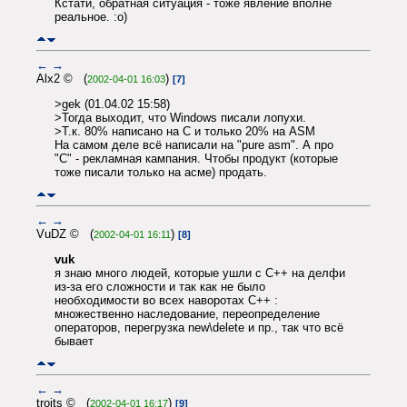
Кстати, обратная ситуация - тоже явление вполне
реальное. :o)
←
→
Alx2 © (
)
2002-04-01 16:03
[7]
>gek (01.04.02 15:58)
>Тогда выходит, что Windows писали лопухи.
>Т.к. 80% написано на С и только 20% на ASM
На самом деле всё написали на "pure asm". А про
"C" - рекламная кампания. Чтобы продукт (которые
тоже писали только на асме) продать.
←
→
VuDZ © (
)
2002-04-01 16:11
[8]
vuk
я знаю много людей, которые ушли с С++ на делфи
из-за его сложности и так как не было
необходимости во всех наворотах С++ :
множественно наследование, переопределение
операторов, перегрузка new\delete и пр., так что всё
бывает
←
→
troits © (
)
2002-04-01 16:17
[9]