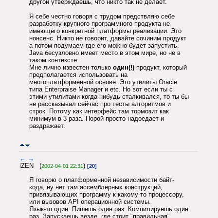
другой утверждаешь, что никто так не делает.
Я себе честно говоря с трудом предствляю себе
разработку крупного программного продукта не
имеющего конкретной платформы реализации. Это
нонсенс. Никто не говорит, давайте сочиним продукт
а потом подумаем где его можно будет запустить.
Java бесузловно имеет место в этом мире, но не в
таком контексте.
Мне лично известен только
один(!)
продукт, который
предполагается использовать на
многоплатформенной основе. Это утилиты Oracle
типа Enterpraise Manager и etc. Но вот если ты с
этими утилитами когда-нибудь сталкивался, то ты бы
не рассказывал сейчас про тесты алгоритмов и
строк. Потому как интерфейс там тормозит как
минимум в 3 раза. Порой просто надоедает и
раздражает.
←
→
iZEN (
)
2002-04-01 22:31
[20]
Я говорю о платформенной независимости байт-
кода, ну нет там ассемблерных конструкций,
привязывающих программу к какому-то процессору,
или вызовов API операционной системы.
Язык-то один. Пишешь один раз. Компилируешь один
раз. Запускаешь везде, где стоит "правильная"