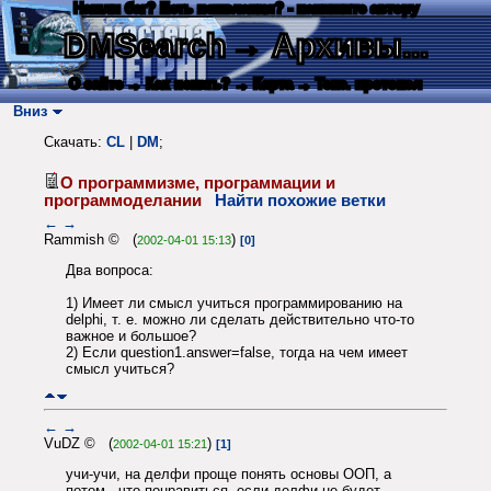
Нашли баг? Есть пожелания? - напишите автору
DMSearch
→ Архивы...
О сайте
→ Как искать?
→ Карта
→ Текс. протокол
Вниз
Скачать:
CL
|
DM
;
О программизме, программации и
программоделании
Найти похожие ветки
←
→
Rammish © (
)
2002-04-01 15:13
[0]
Два вопроса:
1) Имеет ли смысл учиться программированию на
delphi, т. е. можно ли сделать действительно что-то
важное и большое?
2) Если question1.answer=false, тогда на чем имеет
смысл учиться?
←
→
VuDZ © (
)
2002-04-01 15:21
[1]
учи-учи, на делфи проще понять основы ООП, а
потом - что понравиться, если делфи не будет