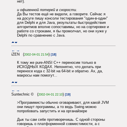
нет).
и офигенной потерей в скорости.
Да Вы тестов ещё не видели, а говорите. Сейчас я
на досуге пишу консоли тестирования "один-в-один"
для Delphi и для Java, результаты быстродействия
алгоритмов вполне сопоставимы, но на сортировке и
работе со строками, я бы промолчал, но они хуже у
Delphi по сравнению с Java.
←
→
iZEN (
)
2002-04-01 21:54
[18]
К тому же pure-ANSI C++ переносим только в
ИСХОДНЫХ КОДАХ. Непонятно, что делать при
переносе кода с 32-bit на 64-bit и обратно. Ах, да,
макросы нам помогут...
←
→
Suntechnic © (
)
2002-04-01 22:10
[19]
>Программисты обычно оговаривают, для какой JVM
они пишут программы, а то ведь Swing можно
попробовать запустить и на органайзере
Дык ты сам себе противоречишь. С одной стороны
говоришь о платформенной совместимости, а с