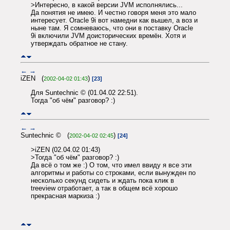
>Интересно, в какой версии JVM исполнялись...
Да понятия не имею. И честно говоря меня это мало
интересует. Oracle 9i вот намедни как вышел, а воз и
ныне там. Я сомневаюсь, что они в поставку Oracle
9i включили JVM доисторических времён. Хотя и
утверждать обратное не стану.
←
→
iZEN (
)
2002-04-02 01:43
[23]
Для Suntechnic © (01.04.02 22:51).
Тогда "об чём" разговор? :)
←
→
Suntechnic © (
)
2002-04-02 02:45
[24]
>iZEN (02.04.02 01:43)
>Тогда "об чём" разговор? :)
Да всё о том же :) О том, что имел ввиду я все эти
алгоритмы и работы со строками, если вынужден по
несколько секунд сидеть и ждать пока клик в
treeview отработает, а так в общем всё хорошо
прекрасная маркиза :)