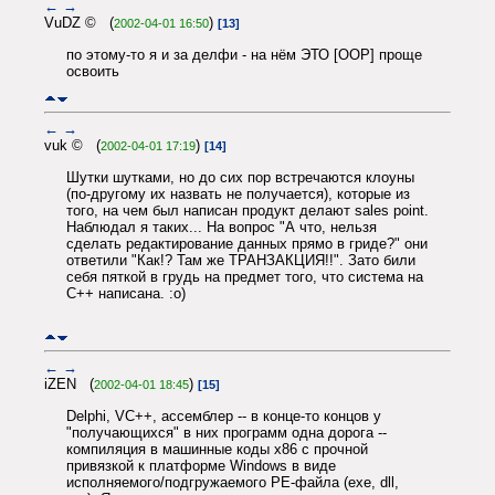
←
→
VuDZ © (
)
2002-04-01 16:50
[13]
по этому-то я и за делфи - на нём ЭТО [OOP] проще
освоить
←
→
vuk © (
)
2002-04-01 17:19
[14]
Шутки шутками, но до сих пор встречаются клоуны
(по-другому их назвать не получается), которые из
того, на чем был написан продукт делают sales point.
Наблюдал я таких... На вопрос "А что, нельзя
сделать редактирование данных прямо в гриде?" они
ответили "Как!? Там же ТРАНЗАКЦИЯ!!". Зато били
себя пяткой в грудь на предмет того, что система на
С++ написана. :o)
←
→
iZEN (
)
2002-04-01 18:45
[15]
Delphi, VC++, ассемблер -- в конце-то концов у
"получающихся" в них программ одна дорога --
компиляция в машинные коды x86 с прочной
привязкой к платформе Windows в виде
исполняемого/подгружаемого PE-файла (exe, dll,