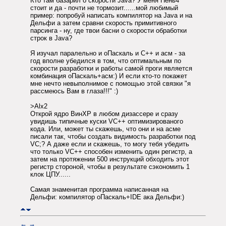
Кто там базарил о скорости Java? У меня Пень4
стоит и да - почти не тормозит......мой любимый
пример: попробуй написать компилятор на Java и на
Дельфи а затем сравни скорость примитивного
парсинга - ну, где твои басни о скорости обработки
строк в Java?
Я изучал паралельно и оПаскаль и С++ и асм - за
год вполне убедился в том, что оптимальным по
скорости разработки и работы самой проги является
комбинация оПаскаль+асм:) И если кто-то покажет
мне нечто невыполнимое с помощью этой связки "я
рассмеюсь Вам в глаза!!!" :)
>Alx2
Открой ядро ВинХР в любом дизассере и сразу
увидишь типичные куски VС++ оптимизированого
кода. Или, может ты скажешь, что они и на асме
писали так, чтобы создать видимость разработки под
VC;? А даже если и скажешь, то могу тебя убедить
что только VС++ способен изменить один регистр, а
затем на протяжении 500 инструкций обходить этот
регистр стороной, чтобы в результате сэкономить 1
клок ЦПУ......
Самая знаменитая программа написанная на
Дельфи: компилятор оПаскаль+IDE ака Дельфи:)
←
→