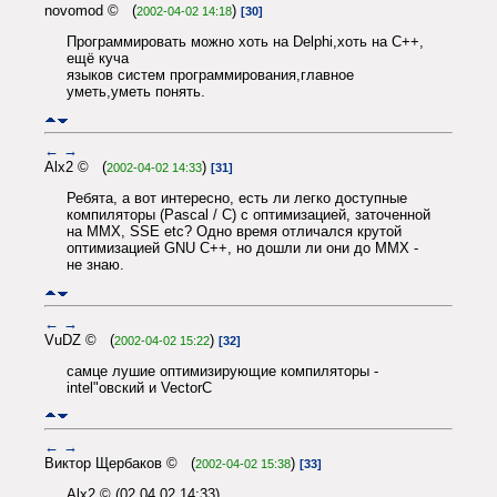
novomod © (
)
2002-04-02 14:18
[30]
Программировать можно хоть на Delphi,хоть на С++,
ещё куча
языков систем программирования,главное
уметь,уметь понять.
←
→
Alx2 © (
)
2002-04-02 14:33
[31]
Ребята, а вот интересно, есть ли легко доступные
компиляторы (Pascal / C) с оптимизацией, заточенной
на MMX, SSE etc? Одно время отличался крутой
оптимизацией GNU C++, но дошли ли они до MMX -
не знаю.
←
→
VuDZ © (
)
2002-04-02 15:22
[32]
самце лушие оптимизирующие компиляторы -
intel"овский и VectorC
←
→
Виктор Щербаков © (
)
2002-04-02 15:38
[33]
Alx2 © (02.04.02 14:33)