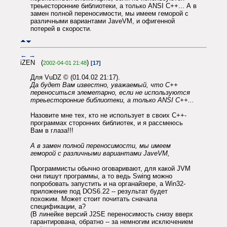
треьесторонние библиотеки, а только ANSI C++... А в
замен полной переносимости, мы имеем геморой с
различными вариантами JaveVM, и офигенной
потерей в скорости.
←
→
iZEN (
)
2002-04-01 21:48
[17]
Для VuDZ © (01.04.02 21:17).
Да будет Вам известно, уважаемый, что С++
переноситься элеметарно, если не используются
треьесторонние библиотеки, а только ANSI C++...
Назовите мне тех, кто не использует в своих C++-
программах сторонних библиотек, и я рассмеюсь
Вам в глаза!!!
А в замен полной переносимости, мы имеем
геморой с различными вариантами JaveVM,
Программисты обычно оговаривают, для какой JVM
они пишут программы, а то ведь Swing можно
попробовать запустить и на органайзере, а Win32-
приложение под DOS6.22 -- результат будет
похожим. Может стоит почитать сначала
спецификации, а?
(В линейке версий J2SE переносимость снизу вверх
гарантирована, обратно -- за немногим исключением