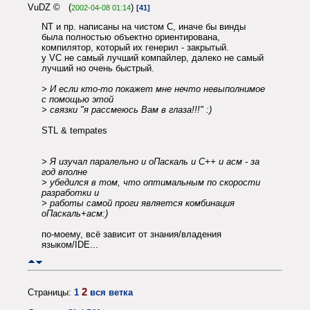
VuDZ © (
)
2002-04-08 01:14
[41]
NT и пр. написаны на чистом С, иначе бы винды
была полностью объектно ориентирована,
компилятор, который их генерил - закрытый.
у VC не самый лучший компайлер, далеко не самый
лучший но очень быстрый.
> И если кто-то покажет мне нечто невыполнимое
с помощью этой
> связки "я рассмеюсь Вам в глаза!!!" :)
STL & tempates
> Я изучал паралельно и оПаскаль и С++ и асм - за
год вполне
> убедился в том, что оптимальным по скорости
разработки и
> работы самой проги является комбинация
оПаскаль+асм:)
по-моему, всё зависит от знания/владения
языком/IDE...
2
Страницы:
1
вся ветка