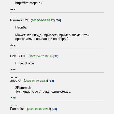
http://firststeps.ru/
←
→
Rammish © (
)
2002-04-07 18:27
[36]
Пасиба.
Может кто-нибудь привести пример знаменитой
программы, написанной на delphi?
←
→
Dok_3D © (
)
2002-04-07 20:12
[37]
Project1.exe
←
→
anod © (
)
2002-04-07 20:53
[38]
2Rammish
Тут недавно эта тема поднималась.
←
→
Fantasist (
)
2002-04-07 23:14
[39]