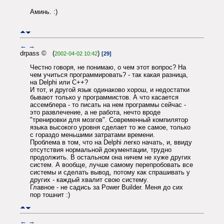
Аминь. :)
←
→
drpass © (
)
2002-04-02 10:42
[29]
Честно говоря, не понимаю, о чем этот вопрос? На
чем учиться программировать? - так какая разница,
на Delphi или C++?
И тот, и другой язык одинаково хорош, и недостатки
бывают только у программистов. А что касается
ассемблера - то писать на нем программы сейчас -
это развлечение, а не работа, нечто вроде
"тренировки для мозгов". Современный компилятор
языка высокого уровня сделает то же самое, только
с гораздо меньшими затратами времени.
Проблема в том, что на Delphi легко начать, и, ввиду
отсутствия нормальной документации, трудно
продолжить. В остальном она ничем не хуже других
систем. А вообще, лучше самому перепробовать все
системы и сделать вывод, потому как спрашивать у
других - каждый хвалит свою систему.
Главное - не садись за Power Builder. Меня до сих
пор тошнит :)
←
→