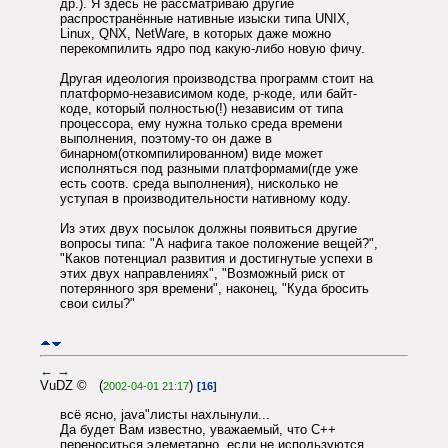
др.). Я здесь не рассматриваю другие
распространённые нативные изыски типа UNIX,
Linux, QNX, NetWare, в которых даже можно
перекомпилить ядро под какую-либо новую фичу.
Другая идеология производства программ стоит на
платформо-независимом коде, p-коде, или байт-
коде, который полностью(!) независим от типа
процессора, ему нужна только среда времени
выполнения, поэтому-то он даже в
бинарном(откомпилированном) виде может
исполняться под разными платформами(где уже
есть соотв. среда выполнения), нисколько не
уступая в производительности нативному коду.
Из этих двух посылок должны появиться другие
вопросы типа: "А нафига такое положение вещей?",
"Каков потенциал развития и достигнутые успехи в
этих двух направлениях", "Возможный риск от
потерянного зря времени", наконец, "Куда бросить
свои силы?"
←
→
VuDZ © (
)
2002-04-01 21:17
[16]
всё ясно, java"листы нахлынули...
Да будет Вам известно, уважаемый, что С++
переноситься элеметарно, если не используются