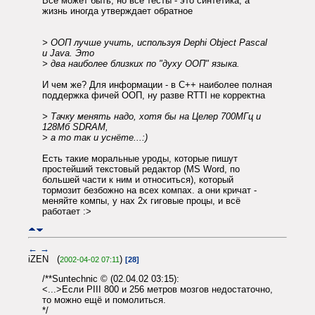
Всё может быть, но все тесты - это синтетика, а
жизнь иногда утверждает обратное
> ООП лучше учить, используя Dephi Object Pascal
и Java. Это
> два наиболее близких по "духу ООП" языка.
И чем же? Для информации - в С++ наиболее полная
поддержка фичей ООП, ну разве RTTI не корректна
> Тачку менять надо, хотя бы на Целер 700МГц и
128Мб SDRAM,
> а то так и уснёте...:)
Есть такие моральные уроды, которые пишут
простейший текстовый редактор (MS Word, по
большей части к ним и относиться), который
тормозит безбожно на всех компах. а они кричат -
меняйте компы, у нах 2х гиговые процы, и всё
работает :>
←
→
iZEN (
)
2002-04-02 07:11
[28]
/**Suntechnic © (02.04.02 03:15):
<...>Если PIII 800 и 256 метров мозгов недостаточно,
то можно ещё и помолиться.
*/