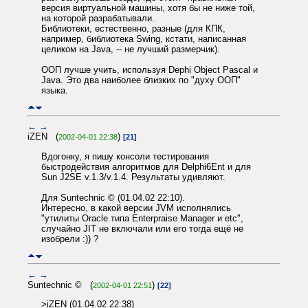
версия виртуальной машины, хотя бы не ниже той,
на которой разрабатывали.
Библиотеки, естественно, разные (для КПК,
например, библиотека Swing, кстати, написанная
целиком на Java, -- не лучший размерчик).
ООП лучше учить, используя Dephi Object Pascal и
Java. Это два наиболее близких по "духу ООП"
языка.
←
→
iZEN (
)
2002-04-01 22:38
[21]
Вдогонку, я пишу консоли тестирования
быстродействия алгоритмов для Delphi6Ent и для
Sun J2SE v.1.3/v.1.4. Результаты удивляют.
Для Suntechnic © (01.04.02 22:10).
Интересно, в какой версии JVM исполнялись
"утилиты Oracle типа Enterpraise Manager и etc",
случайно JIT не включали или его тогда ещё не
изобрели :)) ?
←
→
Suntechnic © (
)
2002-04-01 22:51
[22]
>iZEN (01.04.02 22:38)