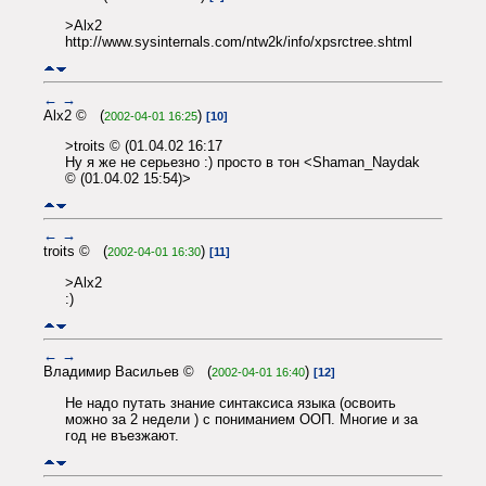
>Alx2
http://www.sysinternals.com/ntw2k/info/xpsrctree.shtml
←
→
Alx2 © (
)
2002-04-01 16:25
[10]
>troits © (01.04.02 16:17
Ну я же не серьезно :) просто в тон <Shaman_Naydak
© (01.04.02 15:54)>
←
→
troits © (
)
2002-04-01 16:30
[11]
>Alx2
:)
←
→
Владимир Васильев © (
)
2002-04-01 16:40
[12]
Не надо путать знание синтаксиса языка (освоить
можно за 2 недели ) с пониманием ООП. Многие и за
год не въезжают.