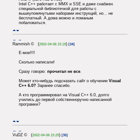
Intel C++ работает с MMX и SSE и даже снабжен
специальной библиотечкой для работы с
вышеупомянутыми наборами инструкций, но... не
бесплатный. А дома можно и ломаным
побаловаться.
←
→
Rammish © (
)
2002-04-06 15:18
[34]
Е-мое!!!!
Сколько написали!
Сразу говорю:
прочитал не все
.
Может кто-нибудь подсказать сайт о обучении
Visual
C++ 6.0?
Заранее спасибо.
А кто программировал на Visual C++ 6.0, долго
учились до первой собственноручно написанной
програмки?
←
→
VuDZ © (
)
2002-04-06 15:29
[35]