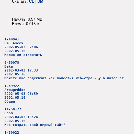
Скачать:
CL
|
DM
;
Память: 0.57 MB
Время: 0.015 c
1-49941
Dm. Aseev
2002-05-03 02:06
2002.05.16
Можно ли отключить
6-50078
Beka
2002-03-03 17:33
2002.05.16
Можете мне подсказат как поместит Web-страницу в интернет
1-49922
Armageddon
2002-05-03 06:59
2002.05.16
Общая
14-50127
Doom
2002-04-03 15:24
2002.05.16
Как создать свой первый сайт?
1-50022