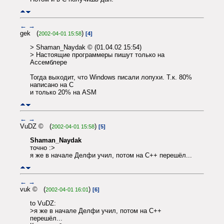
←
→
gek (
)
2002-04-01 15:58
[4]
> Shaman_Naydak © (01.04.02 15:54)
> Настоящие программеры пишут только на
Ассемблере
Тогда выходит, что Windows писали лопухи. Т.к. 80%
написано на С
и только 20% на ASM
←
→
VuDZ © (
)
2002-04-01 15:58
[5]
Shaman_Naydak
точно :>
я же в начале Делфи учил, потом на С++ перешёл...
←
→
vuk © (
)
2002-04-01 16:01
[6]
to VuDZ:
>я же в начале Делфи учил, потом на С++
перешёл...