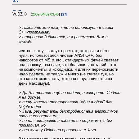
←
→
VuDZ © (
)
2002-04-02 03:46
[27]
> Назовите мне тех, кто не использует в своих
C++-программах
> сторонних библиотек, и я рассмеюсь Вам в
глаза!!!
честно скажу - в двух проектах, которые я вёл с
нуля, использовался чистый ANSI C++, без
наворотов от MS & etc., стандартных фичей хватает
под завязку, тем паче, что большая часть либ - это
не компоненты, а исходники, и для их переносимоти
надо сделать не так уж и много (не считая гуя, но
это клиентская часть, которая с нуля пишется за
день максимум).
> Да Вы тестов ещё не видели, а говорите. Сейчас
я на досуге
> пишу консоли тестирования "один-в-один" для
Delphi и для
> Java, результаты быстродействия алгоритмов
вполне сопоставимы,
> но на сортировке и работе со строками, я бы
промолчал, но
> они хуже у Delphi по сравнению с Java.