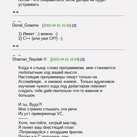
устраивать
←
→
Donal_Graeme (
)
2002-04-01 15:46
[2]
1) Имеет :-) можно :-)
2) С++ (или уже С#?) :-)
←
→
Shaman_Naydak © (
)
2002-04-01 15:54
[3]
Когда я слышу слово программизм, мне становится
любопытным ход вашей мысли..
Настоящие программеры пишут только на
Ассемблере.. и никаких книжек.. Только вдумчивое
изучение чужого кода под дебаггером поможет
создать тебе действительно что-то важное и
большое.
И ты, Вудз?!
Мне странно слышать эти речи
Из уст приверженца VC..
--------
Хотя, постойте, хитрый мастер,
Я понял ваш блестящий план:
-Потренируйся с младшим братом,
Потом и в С получишь дан.