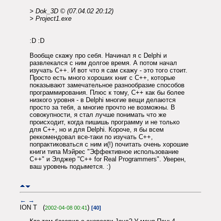
> Dok_3D © (07.04.02 20:12)
> Project1.exe
:D :D
Вообще скажу про себя. Начинал я с Delphi и
развлекался с ним долгое время. А потом начал
изучать С++. И вот что я сам скажу - это того стоит.
Просто есть много хороших книг с С++, которые
показывают замечательное разнообразие способов
программирования. Плюс к тому, С++ как бы более
низкого уровня - в Delphi многие вещи делаются
просто за тебя, а многие прочто не возможны. В
совокупности, я стал лучше понимать что же
происходит, когда пишишь программу и не только
для С++, но и для Delphi. Короче, я бы всем
реккомендовал все-таки по изучать С++,
попрактиковаться с ним и(!) почитать очень хорошие
книги типа Мэйрес "Эффективное использование
С++" и Элджер "С++ for Real Programmers". Уверен,
ваш уровень подымется. :)
←
→
ION T (
)
2002-04-08 00:41
[40]