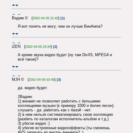
←
→
Вадим © (
)
2002-04-05 21:40
[1]
Я вот понять не могу, чем он лучше ВинАмпа?
←
→
iZEN (
)
2002-04-05 23:44
[2]
А кроме звука видео будет (ну там DivX5, MPEG4 и
всё такое)?
←
→
MJH © (
)
2002-04-06 03:48
[3]
да. видео будет.
2Вадим:
1) винамп не позволяет работать с большими
коллекциями музыки (к примеру 1000 и более песен).
слушать - да. работать как с базой - нет.
2) в нем нельзя систематизировать свою коллекцию
(разбить по каталогам исполнитель-альбом и т.д.)
3) убогое видео :)
4) убогие встроенные видеоэффекты (ты сможешь
AVS запихать во внутрь винампа? :)