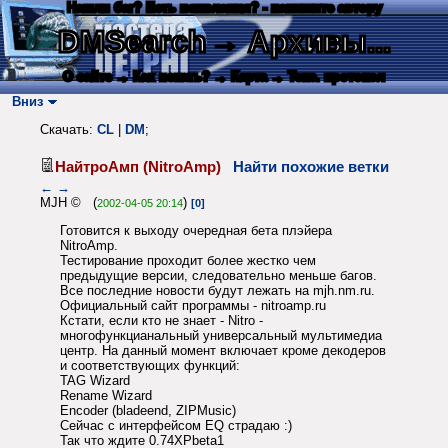
Нашли баг? Есть пожелания? - напишите автору
DMSearch
→ Архивы...
О сайте
→ Как искать?
→ Карта
→ Текс. протокол
Вниз
Скачать:
CL
|
DM
;
НайтроАмп (NitroAmp)
Найти похожие ветки
←
→
MJH © (
)
2002-04-05 20:14
[0]
Готовится к выходу очередная бета плэйера
NitroAmp.
Тестирование проходит более жестко чем
предыдущие версии, следовательно меньше багов.
Все последние новости будут лежать на mjh.nm.ru.
Официальный сайт программы - nitroamp.ru
Кстати, если кто не знает - Nitro -
многофункцианальный универсальный мультимедиа
центр. На данный момент включает кроме декодеров
и соответствующих функций:
TAG Wizard
Rename Wizard
Encoder (bladeend, ZIPMusic)
Сейчас с интерфейсом EQ страдаю :)
Так что ждите 0.74XPbeta1