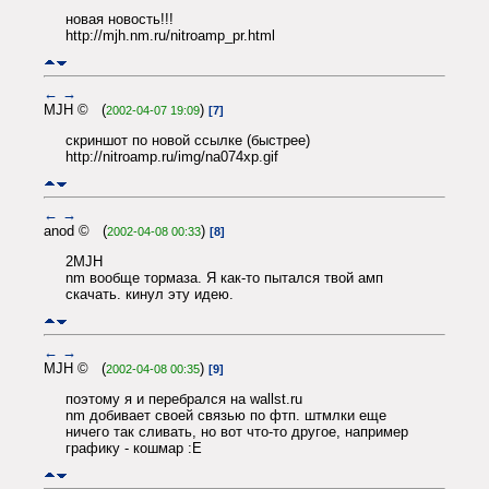
новая новость!!!
http://mjh.nm.ru/nitroamp_pr.html
←
→
MJH © (
)
2002-04-07 19:09
[7]
скриншот по новой ссылке (быстрее)
http://nitroamp.ru/img/na074xp.gif
←
→
anod © (
)
2002-04-08 00:33
[8]
2MJH
nm вообще тормаза. Я как-то пытался твой амп
скачать. кинул эту идею.
←
→
MJH © (
)
2002-04-08 00:35
[9]
поэтому я и перебрался на wallst.ru
nm добивает своей связью по фтп. штмлки еще
ничего так сливать, но вот что-то другое, например
графику - кошмар :E