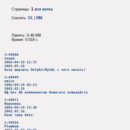
1
Страницы:
вся ветка
Скачать:
CL
|
DM
;
Память: 0.46 MB
Время: 0.018 c
3-49860
Sound
2002-04-19 12:37
2002.05.16
Хочу выучить Delphi+MySQL с чего начать?
3-49849
emice
2002-04-19 02:23
2002.05.16
БД без db компонентов Помогите пожалуйста
3-49871
Вероника
2002-04-19 15:38
2002.05.16
Поле типа Date.
1-49916
Plumbum