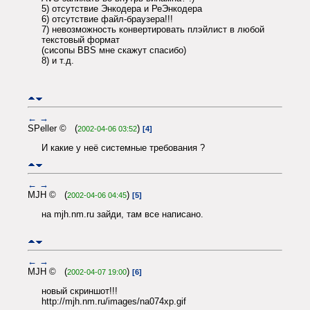
5) отсутствие Энкодера и РеЭнкодера
6) отсутствие файл-браузера!!!
7) невозможность конвертировать плэйлист в любой
текстовый формат
(сисопы BBS мне скажут спасибо)
8) и т.д.
←
→
SPeller © (
)
2002-04-06 03:52
[4]
И какие у неё системные требования ?
←
→
MJH © (
)
2002-04-06 04:45
[5]
на mjh.nm.ru зайди, там все написано.
←
→
MJH © (
)
2002-04-07 19:00
[6]
новый скриншот!!!
http://mjh.nm.ru/images/na074xp.gif