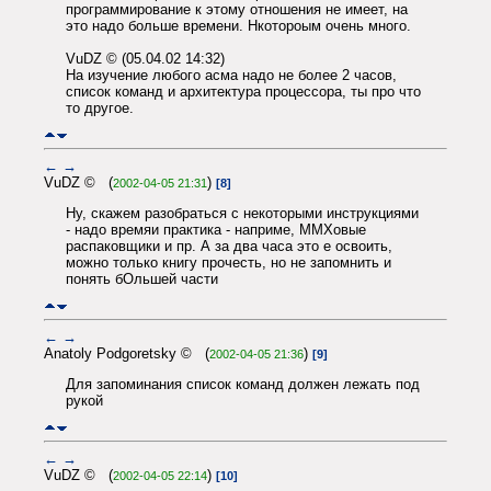
программирование к этому отношения не имеет, на
это надо больше времени. Нкотороым очень много.
VuDZ © (05.04.02 14:32)
На изучение любого асма надо не более 2 часов,
список команд и архитектура процессора, ты про что
то другое.
←
→
VuDZ © (
)
2002-04-05 21:31
[8]
Ну, скажем разобраться с некоторыми инструкциями
- надо времяи практика - наприме, ММХовые
распаковщики и пр. А за два часа это е освоить,
можно только книгу прочесть, но не запомнить и
понять бОльшей части
←
→
Anatoly Podgoretsky © (
)
2002-04-05 21:36
[9]
Для запоминания список команд должен лежать под
рукой
←
→
VuDZ © (
)
2002-04-05 22:14
[10]