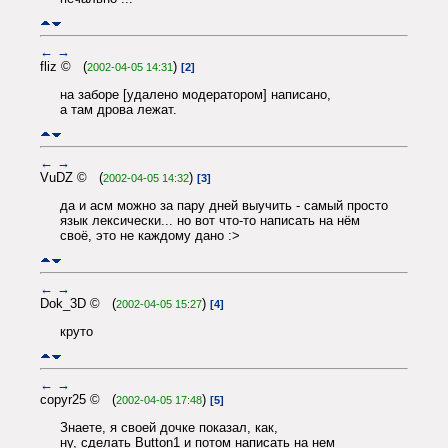
←
→
fliz © (
)
2002-04-05 14:31
[2]
на заборе [удалено модератором] написано,
а там дрова лежат.
←
→
VuDZ © (
)
2002-04-05 14:32
[3]
да и асм можно за пару дней выучить - самый просто
язык лексически... но вот что-то написать на нём
своё, это не каждому дано :>
←
→
Dok_3D © (
)
2002-04-05 15:27
[4]
круто
←
→
copyr25 © (
)
2002-04-05 17:48
[5]
Знаете, я своей дочке показал, как,
ну, сделать Button1 и потом написать на нем