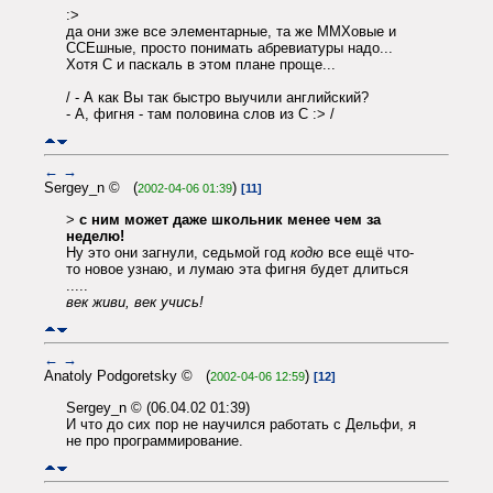
:>
да они зже все элементарные, та же ММХовые и
ССЕшные, просто понимать абревиатуры надо...
Хотя С и паскаль в этом плане проще...
/ - А как Вы так быстро выучили английский?
- А, фигня - там половина слов из С :> /
←
→
Sergey_n © (
)
2002-04-06 01:39
[11]
>
с ним может даже школьник менее чем за
неделю!
Ну это они загнули, седьмой год
кодю
все ещё что-
то новое узнаю, и лумаю эта фигня будет длиться
.....
век живи, век учись!
←
→
Anatoly Podgoretsky © (
)
2002-04-06 12:59
[12]
Sergey_n © (06.04.02 01:39)
И что до сих пор не научился работать с Дельфи, я
не про программирование.