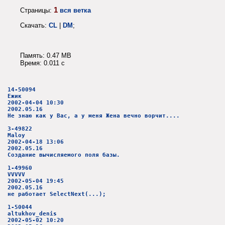
1
Страницы:
вся ветка
Скачать:
CL
|
DM
;
Память: 0.47 MB
Время: 0.011 c
14-50094
Ежик
2002-04-04 10:30
2002.05.16
Не знаю как у Вас, а у меня Жена вечно ворчит....
3-49822
Maloy
2002-04-18 13:06
2002.05.16
Создание вычисляемого поля базы.
1-49960
VVVVV
2002-05-04 19:45
2002.05.16
не работает SelectNext(...);
1-50044
altukhov_denis
2002-05-02 10:20