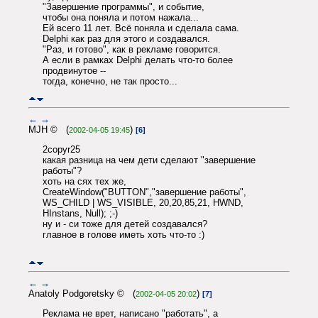
"Завершение программы", и событие,
чтобы она поняла и потом нажала...
Ей всего 11 лет. Всё поняла и сделала сама.
Delphi как раз для этого и создавался.
"Раз, и готово", как в рекламе говорится.
А если в рамках Delphi делать что-то более
продвинутое --
тогда, конечно, не так просто...
←
→
MJH © (
)
2002-04-05 19:45
[6]
2copyr25
какая разница на чем дети сделают "завершение
работы"?
хоть на сях тех же,
CreateWindow("BUTTON","завершение работы",
WS_CHILD | WS_VISIBLE, 20,20,85,21, HWND,
HInstans, Null); ;-)
ну и - си тоже для детей создавался?
главное в голове иметь хоть что-то :)
←
→
Anatoly Podgoretsky © (
)
2002-04-05 20:02
[7]
Реклама не врет, написано "работать", а