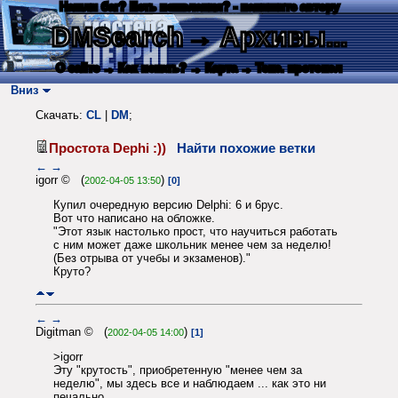
Нашли баг? Есть пожелания? - напишите автору
DMSearch
→ Архивы...
О сайте
→ Как искать?
→ Карта
→ Текс. протокол
Вниз
Скачать:
CL
|
DM
;
Простота Dephi :))
Найти похожие ветки
←
→
igorr © (
)
2002-04-05 13:50
[0]
Купил очередную версию Delphi: 6 и 6рус.
Вот что написано на обложке.
"Этот язык настолько прост, что научиться работать
с ним может даже школьник менее чем за неделю!
(Без отрыва от учебы и экзаменов)."
Круто?
←
→
Digitman © (
)
2002-04-05 14:00
[1]
>igorr
Эту "крутость", приобретенную "менее чем за
неделю", мы здесь все и наблюдаем ... как это ни
печально ...