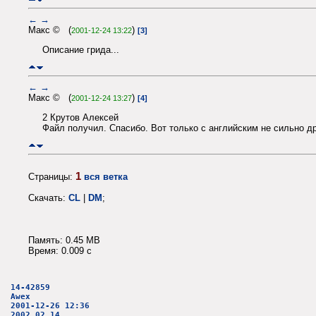
←
→
Макс © (
)
2001-12-24 13:22
[3]
Описание грида...
←
→
Макс © (
)
2001-12-24 13:27
[4]
2 Крутов Алексей
Файл получил. Спасибо. Вот только с английским не сильно др
1
Страницы:
вся ветка
Скачать:
CL
|
DM
;
Память: 0.45 MB
Время: 0.009 c
14-42859
Awex
2001-12-26 12:36
2002.02.14