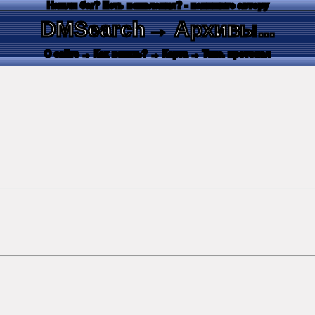
Нашли баг? Есть пожелания? - напишите автору
DMSearch
→ Архивы...
О сайте
→ Как искать?
→ Карта
→ Текс. протокол