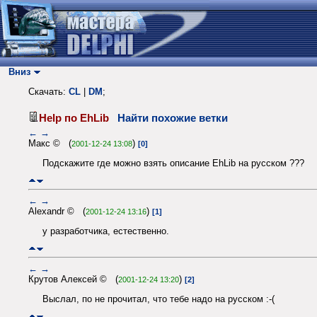
Вниз
Скачать:
CL
|
DM
;
Help по EhLib
Найти похожие ветки
←
→
Макс © (
)
2001-12-24 13:08
[0]
Подскажите где можно взять описание EhLib на русском ???
←
→
Alexandr © (
)
2001-12-24 13:16
[1]
у разработчика, естественно.
←
→
Крутов Алексей © (
)
2001-12-24 13:20
[2]
Выслал, по не прочитал, что тебе надо на русском :-(