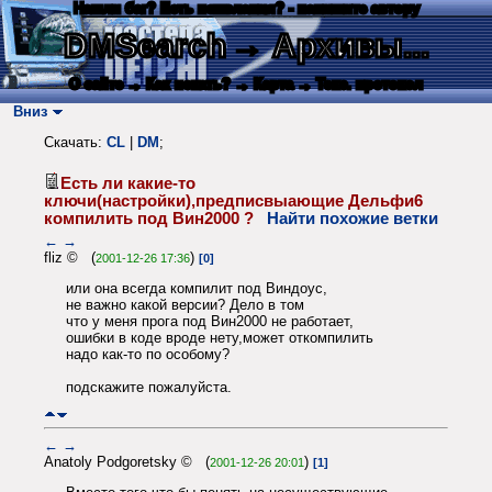
Нашли баг? Есть пожелания? - напишите автору
DMSearch
→ Архивы...
О сайте
→ Как искать?
→ Карта
→ Текс. протокол
Вниз
Скачать:
CL
|
DM
;
Есть ли какие-то
ключи(настройки),предписвыающие Дельфи6
компилить под Вин2000 ?
Найти похожие ветки
←
→
fliz © (
)
2001-12-26 17:36
[0]
или она всегда компилит под Виндоус,
не важно какой версии? Дело в том
что у меня прога под Вин2000 не работает,
ошибки в коде вроде нету,может откомпилить
надо как-то по особому?
подскажите пожалуйста.
←
→
Anatoly Podgoretsky © (
)
2001-12-26 20:01
[1]