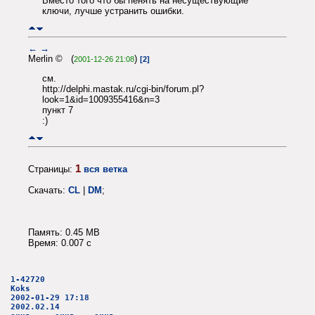
Вместо того что бы пенять на несуществующие
ключи, лучше устранить ошибки.
←
→
Merlin © (
)
2001-12-26 21:08
[2]
см.
http://delphi.mastak.ru/cgi-bin/forum.pl?
look=1&id=1009355416&n=3
пункт 7
:)
1
Страницы:
вся ветка
Скачать:
CL
|
DM
;
Память: 0.45 MB
Время: 0.007 c
1-42720
Koks
2002-01-29 17:18
2002.02.14