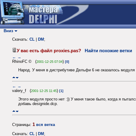
Вниз
Скачать:
CL
|
DM
;
У вас есть файл proxies.pas?
Найти похожие ветки
←
→
RhinoFC © (
)
2001-12-25 07:04
[0]
Народ. У меня в дистрибутиве Дельфи 6 не оказалось модуля p
←
→
valery_f (
)
2001-12-25 11:45
[1]
Этого модуля просто нет :)) У меня такое было, когда я пытал
добавь designide.dcp.
1
Страницы:
вся ветка
Скачать:
CL
|
DM
;