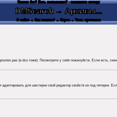
Нашли баг? Есть пожелания? - напишите автору
DMSearch
→ Архивы...
О сайте
→ Как искать?
→ Карта
→ Текс. протокол
roxies.pas (и dcu тоже). Посмотрите у себя пожалуйста. Если есть, скин
ся адаптировать для шестерки свой редактор свойств из под пятерки. Если