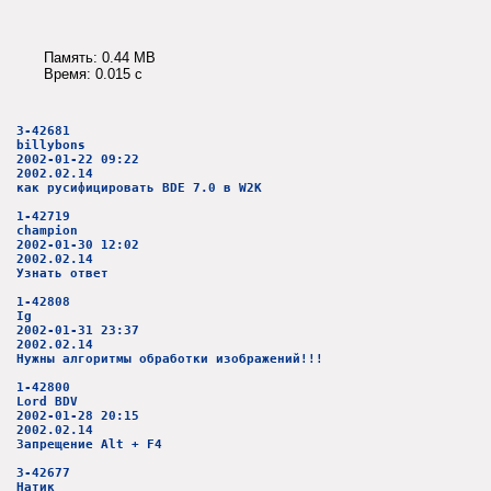
Память: 0.44 MB
Время: 0.015 c
3-42681
billybons
2002-01-22 09:22
2002.02.14
как русифицировать BDE 7.0 в W2K
1-42719
champion
2002-01-30 12:02
2002.02.14
Узнать ответ
1-42808
Ig
2002-01-31 23:37
2002.02.14
Нужны алгоритмы обработки изображений!!!
1-42800
Lord BDV
2002-01-28 20:15
2002.02.14
Запрещение Alt + F4
3-42677
Натик