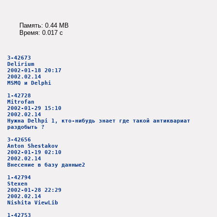
Память: 0.44 MB
Время: 0.017 c
3-42673
Delirium
2002-01-18 20:17
2002.02.14
MSMQ и Delphi
1-42728
Mitrofan
2002-01-29 15:10
2002.02.14
Нужна Delhpi 1, кто-нибудь знает где такой антиквариат
раздобыть ?
3-42656
Anton Shestakov
2002-01-19 02:10
2002.02.14
Внесение в базу данные2
1-42794
Stexen
2002-01-28 22:29
2002.02.14
Nishita ViewLib
1-42753