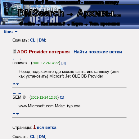
Нашли баг? Есть пожелания? - напишите автору
DMSearch
→ Архивы...
О сайте
→ Как искать?
→ Карта
→ Текс. протокол
Вниз
Скачать:
CL
|
DM
;
ADO Provider потеряся
Найти похожие ветки
←
→
навичек (
)
2001-12-24 04:22
[0]
Нород подскажите где можно взять инсталяшку (или
как установить) Microsft Jet OLE DB Provider
←
→
SEM © (
)
2001-12-24 12:35
[1]
www.Microsoft.com Mdac_typ.exe
1
Страницы:
вся ветка
Скачать:
CL
|
DM
;