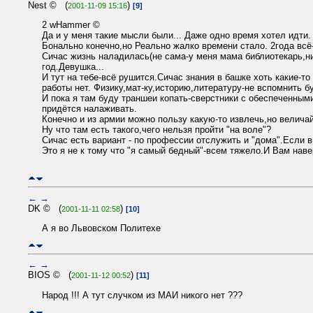
Nest © (
)
2001-11-09 15:16
[9]
2 wHammer ©
Да и у меня такие мысли были... Даже одно время хотел идти.
Бонально конечно,но Реально жалко времени стало. 2года всё-
Сичас жизнь наладилась(не сама-у меня мама библиотекарь,ни
год.Девушка...
И тут на тебе-всё рушится.Сичас знания в башке хоть какие-то 
работы нет. Физику,мат-ку,историю,литературу-не вспомнить 
И пока я там буду траншеи копать-сверстники с обеспеченным
придётся налаживать.
Конечно и из армии можно пользу какую-то извлечь,но величай
Ну что там есть такого,чего нельзя пройти "на воле"?
Сичас есть вариант - по профессии отслужить и "дома".Если в
Это я не к тому что "я самый бедный"-всем тяжело.И Вам наве
←
→
DK © (
)
2001-11-11 02:58
[10]
А я во Львовском Политехе
←
→
BIOS © (
)
2001-11-12 00:52
[11]
Народ !!! А тут случком из МАИ никого нет ???