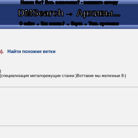
Нашли баг? Есть пожелания? - напишите автору
DMSearch
→ Архивы...
О сайте
→ Как искать?
→ Карта
→ Текс. протокол
я).
Найти похожие ветки
)
(специализация металорежущие станки )Воттакие мы железные 8-)