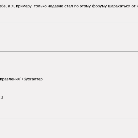
бе, а я, примеру, только недавно стал по этому форуму шарахаться от 
управления"+бухгалтер
=3