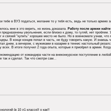
ки тебе в ВУЗ податься, желание то у тебя есть, ведь не только армию 
телось мне в это верить, но жизнь доказала.
Работу после армии найти
 и предназачены увольнения, если близко к дому, то гуляй, нет проблем. 
нег и связей "купить" хорошее место не было. Но в военкомате узнав, чт
церы. В конце концев попал в часть, не буду говорить какую. И знаешь 
тал днем, а вечером, с мужиками в казарме в теннис настольный резался
у всех. В итоге получил 2 года опыта, которые я приобрел в армии. Ког
екомендацию от командира части на внеконкурсное поступление в любой
е так и сделал. Так что смотри сам...
логий (в 10 л1 классе)! о как!!