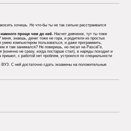
закосить хочешь. Но что-бы ты не так сильно расстраивался
 намного проще чем до неё.
Насчет девченок, тут ты тоже
У меня, знаешь, денег тоже не гора, и родители из простых
о я умею компьютером пользоваться, и даже программить,
чем я там занимался? Не поверишь, но писал на Pascal"e,
 (конечно не сразу, когда постарше стал), в наряды походил и
да пришел, с работой нет проблем, устроился по специальности
 ВУЗ. С ней достаточно сдать экзамены на положительные