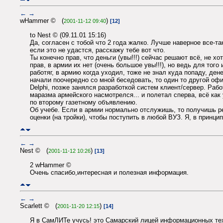
←
→
wHammer © (
)
2001-11-12 09:40
[12]
to Nest © (09.11.01 15:16)
Да, согласен с тобой что 2 года жалко. Лучше наверное все-та
если это не удастся, расскажу тебе вот что.
Ты конечно прав, что деньги (увы!!!) сейчас решают всё, не хо
прав, в армии их нет (очень большое увы!!!), но ведь для того
работяг, в армию когда уходил, тоже не знал куда попаду, де
начали поочередно со мной беседовать, то один то другой офи
Delphi, позже занялся разработкой систем клиент/сервер. Рабо
маразма армейского насмотрелся... и полетал сперва, всё как 
по второму газетному объявлению.
Об учебе. Если в армии нормально отслужишь, то получишь р
оценки (на тройки), чтобы поступить в любой ВУЗ. Я, в принцип
←
→
Nest © (
)
2001-11-12 10:26
[13]
2 wHammer ©
Очень спасибо,интересная и полезная информация.
←
→
Scarlett © (
)
2001-11-20 12:15
[14]
Я в СамЛИТе учусь! это Самарский лицей информационных техно