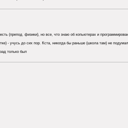
я есть (препод. физики), но все, что знаю об копьютерах и программирова
етке) - учусь до сих пор. Кста, никогда бы раньше (школа там) не подума
азад только был