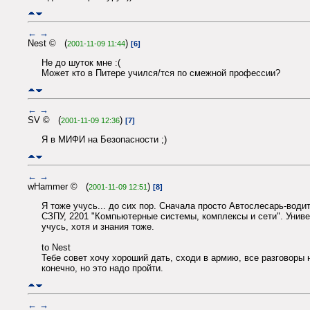
←
→
Nest © (
)
2001-11-09 11:44
[6]
Не до шуток мне :(
Может кто в Питере учился/тся по смежной профессии?
←
→
SV © (
)
2001-11-09 12:36
[7]
Я в МИФИ на Безопасности ;)
←
→
wHammer © (
)
2001-11-09 12:51
[8]
Я тоже учусь... до сих пор. Сначала просто Автослесарь-води
СЗПУ, 2201 "Компьютерные системы, комплексы и сети". Униве
учусь, хотя и знания тоже.
to Nest
Тебе совет хочу хороший дать, сходи в армию, все разговоры 
конечно, но это надо пройти.
←
→