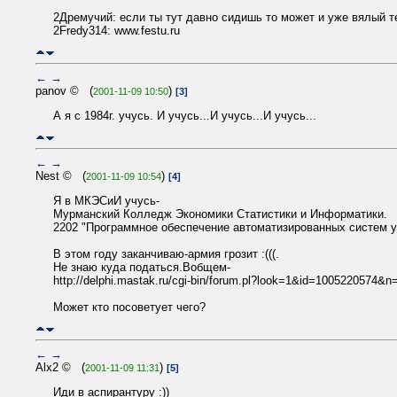
2Дремучий: если ты тут давно сидишь то может и уже вялый те
2Fredy314: www.festu.ru
←
→
panov © (
)
2001-11-09 10:50
[3]
А я с 1984г. учусь. И учусь...И учусь...И учусь...
←
→
Nest © (
)
2001-11-09 10:54
[4]
Я в МКЭСиИ учусь-
Мурманский Колледж Экономики Статистики и Информатики.
2202 "Программное обеспечение автоматизированных систем 
В этом году заканчиваю-армия грозит :(((.
Не знаю куда податься.Вобщем-
http://delphi.mastak.ru/cgi-bin/forum.pl?look=1&id=1005220574&n
Может кто посоветует чего?
←
→
Alx2 © (
)
2001-11-09 11:31
[5]
Иди в аспирантуру :))