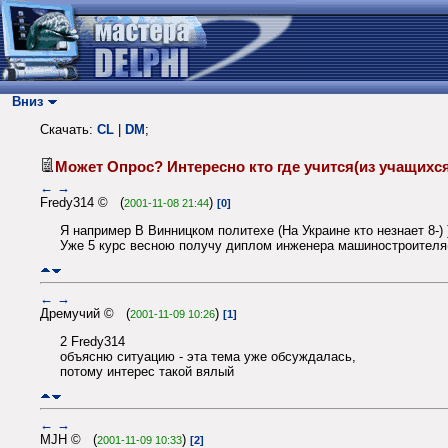
Вниз
Скачать:
CL
|
DM
;
Может Опрос? Интересно кто где учится(из учащихс
←
→
Fredy314 © (
)
2001-11-08 21:44
[0]
Я например В Винницком политехе (На Украине кто незнает 8-) 
Уже 5 курс весною получу диплом инженера машиностроителя
←
→
Дремучий © (
)
2001-11-09 10:26
[1]
2 Fredy314
объясню ситуацию - эта тема уже обсуждалась,
потому интерес такой вялый
←
→
MJH © (
)
2001-11-09 10:33
[2]