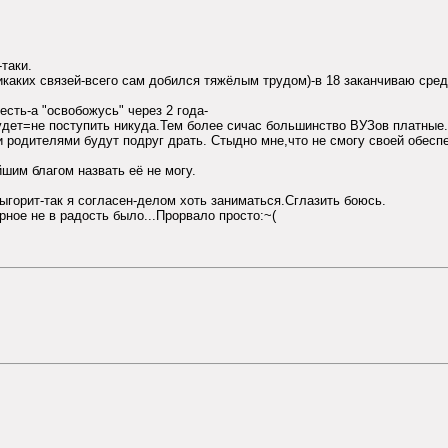
таки.
каких связей-всего сам добился тяжёлым трудом)-в 18 заканчиваю средн
есть-а "освобожусь" через 2 года-
будет=не поступить никуда.Тем более сичас большинство ВУЗов платные.
и родителями будут подруг драть. Стыдно мне,что не смогу своей обесп
шим благом назвать её не могу.
ыгорит-так я согласен-делом хоть заниматься.Сглазить боюсь.
рное не в радость было...Прорвало просто:~(