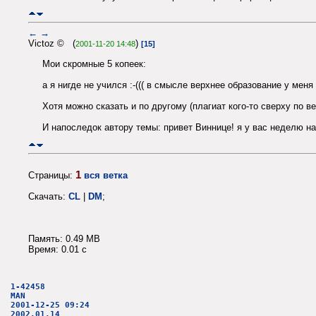
←
→
Victoz © (
)
2001-11-20 14:48
[15]
Мои скромные 5 копеек:
а я нигде не учился :-((( в смысле верхнее образование у мен
Хотя можно сказать и по другому (плагиат кого-то сверху по в
И напоследок автору темы: привет Виннице! я у вас неделю н
1
Страницы:
вся ветка
Скачать:
CL
|
DM
;
Память: 0.49 MB
Время: 0.01 c
1-42458
MAN
2001-12-25 09:24
2002.01.14