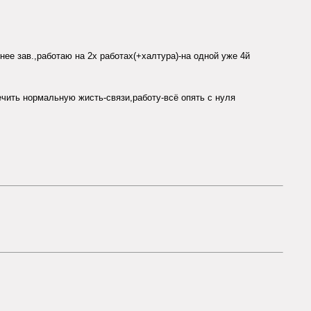
ее зав.,работаю на 2х работах(+халтура)-на одной уже 4й
ечить нормальную жисть-связи,работу-всё опять с нуля