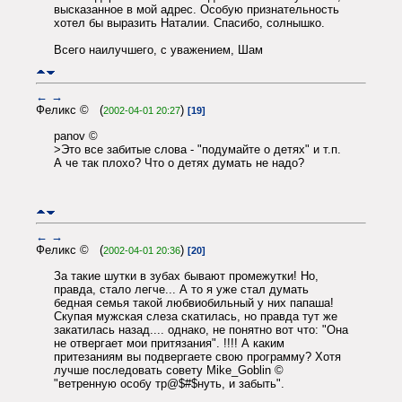
высказанное в мой адрес. Особую признательность
хотел бы выразить Наталии. Спасибо, солнышко.
Всего наилучшего, с уважением, Шам
←
→
Феликс © (
)
2002-04-01 20:27
[19]
panov ©
>Это все забитые слова - "подумайте о детях" и т.п.
А че так плохо? Что о детях думать не надо?
←
→
Феликс © (
)
2002-04-01 20:36
[20]
За такие шутки в зубах бывают промежутки! Но,
правда, стало легче... А то я уже стал думать
бедная семья такой любвиобильный у них папаша!
Скупая мужская слеза скатилась, но правда тут же
закатилась назад.... однако, не понятно вот что: "Она
не отвергает мои притязания". !!!! А каким
притезаниям вы подвергаете свою программу? Хотя
лучше последовать совету Mike_Goblin ©
"ветренную особу тр@$#$нуть, и забыть".