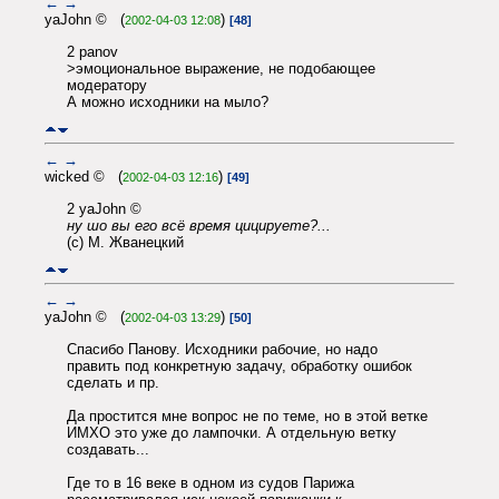
←
→
yaJohn © (
)
2002-04-03 12:08
[48]
2 panov
>эмоциональное выражение, не подобающее
модератору
А можно исходники на мыло?
←
→
wicked © (
)
2002-04-03 12:16
[49]
2 yaJohn ©
ну шо вы его всё время цицируете?...
(с) М. Жванецкий
←
→
yaJohn © (
)
2002-04-03 13:29
[50]
Спасибо Панову. Исходники рабочие, но надо
править под конкретную задачу, обработку ошибок
сделать и пр.
Да простится мне вопрос не по теме, но в этой ветке
ИМХО это уже до лампочки. А отдельную ветку
создавать...
Где то в 16 веке в одном из судов Парижа