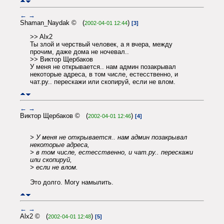
←
→
Shaman_Naydak © (
)
2002-04-01 12:44
[3]
>> Alx2
Ты злой и черствый человек, а я вчера, между
прочим, даже дома не ночевал..
>> Виктор Щербаков
У меня не открывается.. нам админ позакрывал
некоторые адреса, в том числе, естесственно, и
чат.ру.. перескажи или скопируй, если не влом.
←
→
Виктор Щербаков © (
)
2002-04-01 12:46
[4]
> У меня не открывается.. нам админ позакрывал
некоторые адреса,
> в том числе, естесственно, и чат.ру.. перескажи
или скопируй,
> если не влом.
Это долго. Могу намылить.
←
→
Alx2 © (
)
2002-04-01 12:48
[5]