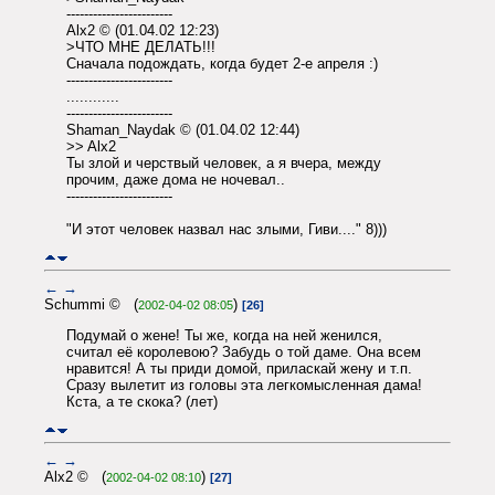
------------------------
Alx2 © (01.04.02 12:23)
>ЧТО МНЕ ДЕЛАТЬ!!!
Сначала подождать, когда будет 2-е апреля :)
------------------------
............
------------------------
Shaman_Naydak © (01.04.02 12:44)
>> Alx2
Ты злой и черствый человек, а я вчера, между
прочим, даже дома не ночевал..
------------------------
"И этот человек назвал нас злыми, Гиви...." 8)))
←
→
Schummi © (
)
2002-04-02 08:05
[26]
Подумай о жене! Ты же, когда на ней женился,
считал её королевою? Забудь о той даме. Она всем
нравится! А ты приди домой, приласкай жену и т.п.
Сразу вылетит из головы эта легкомысленная дама!
Кста, а те скока? (лет)
←
→
Alx2 © (
)
2002-04-02 08:10
[27]