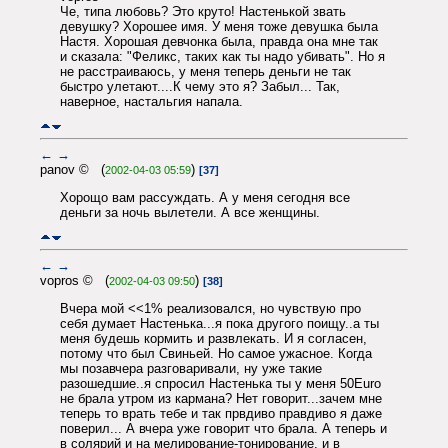
Че, типа любовь? Это круто! Настенькой звать
девушку? Хорошее имя. У меня тоже девушка была
Настя. Хорошая девчонка была, правда она мне так
и сказала: "Феликс, таких как ты надо убивать". Но я
не расстраиваюсь, у меня теперь деньги не так
быстро улетают....К чему это я? Забыл... Так,
наверное, настальгия напала.
←
→
panov © (
)
2002-04-03 05:59
[37]
Хорощо вам рассуждать. А у меня сегодня все
деньги за ночь вылетели. А все женщины.
←
→
vopros © (
)
2002-04-03 09:50
[38]
Вчера мой <<1% реализовался, но чувствую про
себя думает Настенька...я пока другого поищу..а ты
меня будешь кормить и развлекать. И я согласен,
потому что был Свиньей. Но самое ужасное. Когда
мы позавчера разговаривали, ну уже такие
разошедшие..я спросил Настенька ты у меня 50Euro
не брала утром из кармана? Нет говорит...зачем мне
теперь то врать тебе и так првдиво правдиво я даже
поверил... А вчера уже говорит что брала. А теперь и
в солярий и на мелирование-тонирование, и в