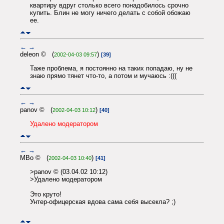
квартиру вдруг столько всего понадобилось срочно
купить. Блин не могу ничего делать с собой обожаю
ее.
←
→
deleon © (
)
2002-04-03 09:57
[39]
Таже проблема, я постоянно на таких попадаю, ну не
знаю прямо тянет что-то, а потом и мучаюсь :(((
←
→
panov © (
)
2002-04-03 10:12
[40]
Удалено модератором
←
→
MBo © (
)
2002-04-03 10:40
[41]
>panov © (03.04.02 10:12)
>Удалено модератором
Это круто!
Унтер-офицерская вдова сама себя высекла? ;)