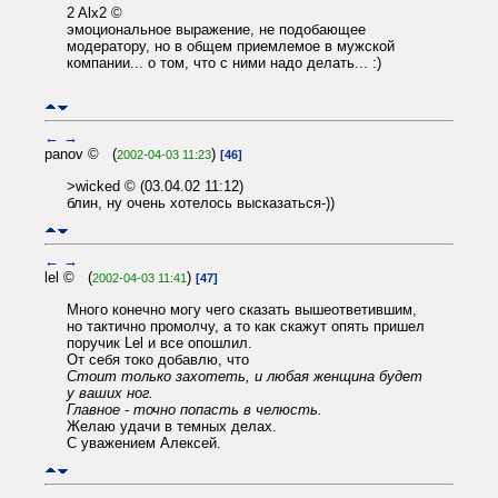
2 Alx2 ©
эмоциональное выражение, не подобающее
модератору, но в общем приемлемое в мужской
компании... о том, что с ними надо делать... :)
←
→
panov © (
)
2002-04-03 11:23
[46]
>wicked © (03.04.02 11:12)
блин, ну очень хотелось высказаться-))
←
→
lel © (
)
2002-04-03 11:41
[47]
Много конечно могу чего сказать вышеответившим,
но тактично промолчу, а то как скажут опять пришел
поручик Lel и все опошлил.
От себя токо добавлю, что
Стоит только захотеть, и любая женщина будет
у ваших ног.
Главное - точно попасть в челюсть.
Желаю удачи в темных делах.
С уважением Алексей.