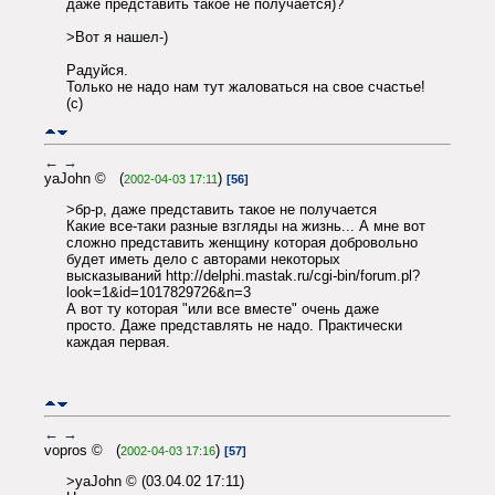
даже представить такое не получается)?
>Вот я нашел-)
Радуйся.
Только не надо нам тут жаловаться на свое счастье!
(c)
←
→
yaJohn © (
)
2002-04-03 17:11
[56]
>бр-р, даже представить такое не получается
Какие все-таки разные взгляды на жизнь... А мне вот
сложно представить женщину которая добровольно
будет иметь дело с авторами некоторых
высказываний http://delphi.mastak.ru/cgi-bin/forum.pl?
look=1&id=1017829726&n=3
А вот ту которая "или все вместе" очень даже
просто. Даже представлять не надо. Практически
каждая первая.
←
→
vopros © (
)
2002-04-03 17:16
[57]
>yaJohn © (03.04.02 17:11)