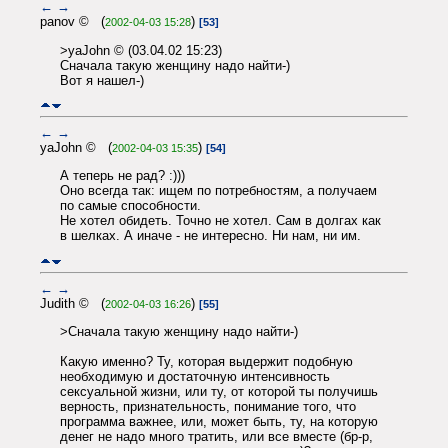
←
→
panov © (
)
2002-04-03 15:28
[53]
>yaJohn © (03.04.02 15:23)
Сначала такую женщину надо найти-)
Вот я нашел-)
←
→
yaJohn © (
)
2002-04-03 15:35
[54]
А теперь не рад? :)))
Оно всегда так: ищем по потребностям, а получаем
по самые способности.
Не хотел обидеть. Точно не хотел. Сам в долгах как
в шелках. А иначе - не интересно. Ни нам, ни им.
←
→
Judith © (
)
2002-04-03 16:26
[55]
>Сначала такую женщину надо найти-)
Какую именно? Ту, которая выдержит подобную
необходимую и достаточную интенсивность
сексуальной жизни, или ту, от которой ты получишь
верность, признательность, понимание того, что
программа важнее, или, может быть, ту, на которую
денег не надо много тратить, или все вместе (бр-р,