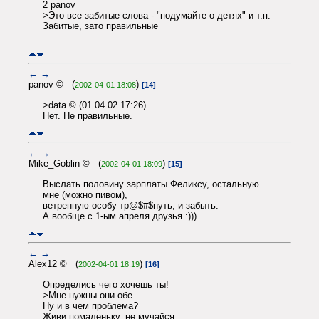
2 panov
>Это все забитые слова - "подумайте о детях" и т.п.
Забитые, зато правильные
←
→
panov © (
)
2002-04-01 18:08
[14]
>data © (01.04.02 17:26)
Нет. Не правильные.
←
→
Mike_Goblin © (
)
2002-04-01 18:09
[15]
Выслать половину зарплаты Феликсу, остальную
мне (можно пивом),
ветренную особу тр@$#$нуть, и забыть.
А вообще с 1-ым апреля друзья :)))
←
→
Alex12 © (
)
2002-04-01 18:19
[16]
Определись чего хочешь ты!
>Мне нужны они обе.
Ну и в чем проблема?
Живи помаленьку, не мучайся.