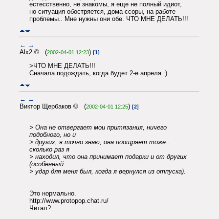
естесственно, не знакомы, я еще не полный идиот,
но ситуация обостряется, дома ссоры, на работе
проблемы.. Мне нужны они обе. ЧТО МНЕ ДЕЛАТЬ!!!
←
→
Alx2 © (
)
2002-04-01 12:23
[1]
>ЧТО МНЕ ДЕЛАТЬ!!!
Сначала подождать, когда будет 2-е апреля :)
←
→
Виктор Щербаков © (
)
2002-04-01 12:25
[2]
> Она не отвергает мои притязания, ничего
подобного, но и
> других, я точно знаю, она поощряет тоже..
сколько раз я
> находил, что она принимает подарки и от других
(особенный
> удар для меня был, когда я вернулся из отпуска).
Это нормально.
http://www.protopop.chat.ru/
Читал?