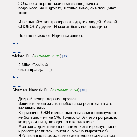
>Она не отвергает мои притязания, ничего
подобного, но и других, я точно знаю, она поощряет
тоже..
И не пытайся контролировать других людей. Уважай
СВОБОДУ других. И может быть все наладится...
Но я не психолог. Ищи настоящего...
←
→
wicked © (
)
2002-04-01 20:21
[17]
2 Mike_Goblin ©
чиста правда... :))
←
→
Shaman_Naydak © (
)
2002-04-01 20:24
[18]
Добрый вечер, дорогие друзья.
Извините меня за этот небольшой розыгрыш в этот
весенний день.
В принципе ЛЖИ в моих высказываниях прозвучало
не больше, чем на 5%. Только ОНА - это программа,
которую я пишу не один, а в коллективе. :)
Моя жена действительно ангел, хотя и ревнует меня
к работе (если так, конечно, можно выразиться).
Я благодарю всех за самое деятельное сочувствие,