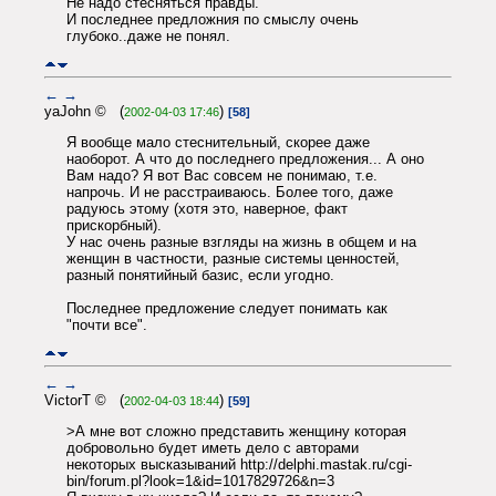
Не надо стесняться правды.
И последнее предложния по смыслу очень
глубоко..даже не понял.
←
→
yaJohn © (
)
2002-04-03 17:46
[58]
Я вообще мало стеснительный, скорее даже
наоборот. А что до последнего предложения... А оно
Вам надо? Я вот Вас совсем не понимаю, т.е.
напрочь. И не расстраиваюсь. Более того, даже
радуюсь этому (хотя это, наверное, факт
прискорбный).
У нас очень разные взгляды на жизнь в общем и на
женщин в частности, разные системы ценностей,
разный понятийный базис, если угодно.
Последнее предложение следует понимать как
"почти все".
←
→
VictorT © (
)
2002-04-03 18:44
[59]
>А мне вот сложно представить женщину которая
добровольно будет иметь дело с авторами
некоторых высказываний http://delphi.mastak.ru/cgi-
bin/forum.pl?look=1&id=1017829726&n=3