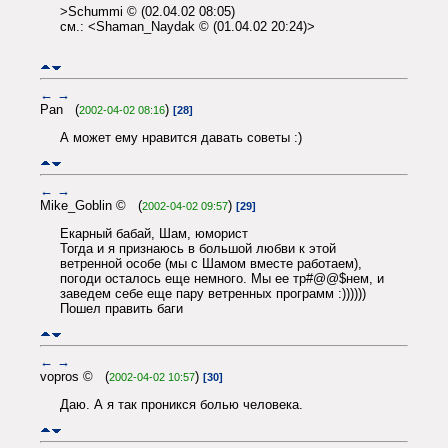
>Schummi © (02.04.02 08:05)
см.: <Shaman_Naydak © (01.04.02 20:24)>
←
→
Pan (
)
2002-04-02 08:16
[28]
А может ему нравится давать советы :)
←
→
Mike_Goblin © (
)
2002-04-02 09:57
[29]
Екарный бабай, Шам, юморист
Тогда и я признаюсь в большой любви к этой
ветренной особе (мы с Шамом вместе работаем),
погоди осталось еще немного. Мы ее тр#@@$нем, и
заведем себе еще пару ветренных программ :))))))
Пошел править баги
←
→
vopros © (
)
2002-04-02 10:57
[30]
Даю. А я так проникся болью человека.