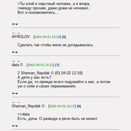
>Ты злой и черствый человек, а я вчера,
>между прочим, даже дома не ночевал..
Вот и познакомились...
←
→
AFROLOV (
)
2002-04-01 13:19
[6]
Сделать так чтобы жена не догадывалась.
←
→
data © (
)
2002-04-01 14:21
[7]
2 Shaman_Naydak © (01.04.02 12:19)
А дети у вас есть?
Если да, то прежде всего подумайте о них, а потом
уж о себе и своих переживаниях.
←
→
Shaman_Naydak © (
)
2002-04-01 16:17
[8]
>>data
Есть, доча. О разводе и речи быть не может