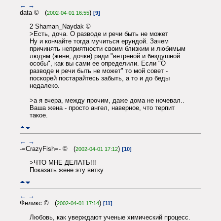
←
→
data © (
)
2002-04-01 16:55
[9]
2 Shaman_Naydak ©
>Есть, доча. О разводе и речи быть не может
Ну и кончайте тогда мучиться ерундой. Зачем
причинять неприятности своим близким и любимым
людям (жене, дочке) ради "ветреной и бездушной
особы", как вы сами ее определили. Если "О
разводе и речи быть не может" то мой совет -
поскорей постарайтесь забыть, а то и до беды
недалеко.
>а я вчера, между прочим, даже дома не ночевал..
Ваша жена - просто ангел, наверное, что терпит
такое.
←
→
-=CrazyFish=- © (
)
2002-04-01 17:12
[10]
>ЧТО МНЕ ДЕЛАТЬ!!!
Показать жене эту ветку
←
→
Феликс © (
)
2002-04-01 17:14
[11]
Любовь, как уверждают ученые химический процесс.