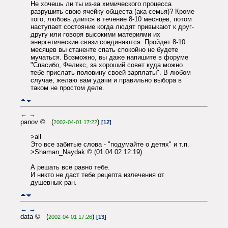
Не хочешь ли ты из-за химического процесса
разрушить свою ячейку общеста (ака семья)? Кроме
того, любовь длится в течение 8-10 месяцев, потом
наступает состояние когда людят привыкают к друг-
другу или говоря высокими материями их
энергетические связи соединяются. Пройдет 8-10
месяцев вы станенте спать спокойно не будете
мучаться. Возможно, вы даже напишите в форуме
"Спасибо, Феликс, за хороший совет куда можно
тебе прислать половину своей зарплаты". В любом
случае, желаю вам удачи и правильно выбора в
таком не простом деле.
←
→
panov © (
)
2002-04-01 17:22
[12]
>all
Это все забитые слова - "подумайте о детях" и т.п.
>Shaman_Naydak © (01.04.02 12:19)
А решать все равно тебе.
И никто не даст тебе рецепта излечения от
душевных ран.
←
→
data © (
)
2002-04-01 17:26
[13]