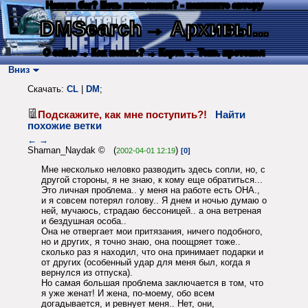
Нашли баг? Есть пожелания? - напишите автору
DMSearch
→ Архивы...
О сайте
→ Как искать?
→ Карта
→ Текс. протокол
Вниз
Скачать:
CL
|
DM
;
Подскажите, как мне поступить?!
Найти
похожие ветки
←
→
Shaman_Naydak © (
)
2002-04-01 12:19
[0]
Мне несколько неловко разводить здесь сопли, но, с
другой стороны, я не знаю, к кому еще обратиться...
Это личная проблема.. у меня на работе есть ОНА.,
и я совсем потерял голову.. Я днем и ночью думаю о
ней, мучаюсь, страдаю бессоницей.. а она ветреная
и бездушная особа..
Она не отвергает мои притязания, ничего подобного,
но и других, я точно знаю, она поощряет тоже..
сколько раз я находил, что она принимает подарки и
от других (особенный удар для меня был, когда я
вернулся из отпуска).
Но самая большая проблема заключается в том, что
я уже женат! И жена, по-моему, обо всем
догадывается, и ревнует меня.. Нет, они,