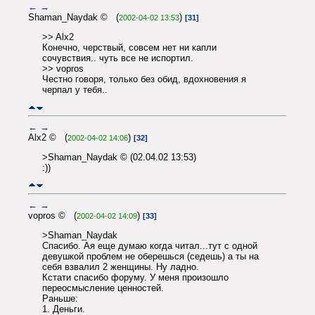
←
→
Shaman_Naydak © (
)
2002-04-02 13:53
[31]
>> Alx2
Конечно, черствый, совсем нет ни капли
сочувствия.. чуть все не испортил.
>> vopros
Честно говоря, только без обид, вдохновения я
черпал у тебя..
←
→
Alx2 © (
)
2002-04-02 14:06
[32]
>Shaman_Naydak © (02.04.02 13:53)
:))
←
→
vopros © (
)
2002-04-02 14:09
[33]
>Shaman_Naydak
Спасибо. Ая еще думаю когда читал...тут с одной
девушкой проблем не оберешься (седешь) а ты на
себя взвалил 2 женщины. Ну ладно.
Кстати спасибо форуму. У меня произошло
переосмысление ценностей.
Раньше:
1. Деньги.