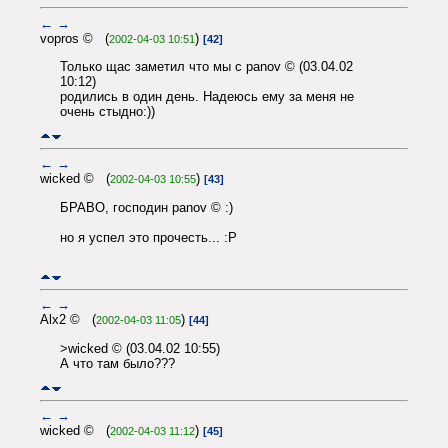
←
→
vopros © (
)
2002-04-03 10:51
[42]
Только щас заметил что мы с panov © (03.04.02
10:12)
родились в один день. Надеюсь ему за меня не
очень стыдно:))
←
→
wicked © (
)
2002-04-03 10:55
[43]
БРАВО, господин panov © :)
но я успел это прочесть... :P
←
→
Alx2 © (
)
2002-04-03 11:05
[44]
>wicked © (03.04.02 10:55)
А что там было???
←
→
wicked © (
)
2002-04-03 11:12
[45]