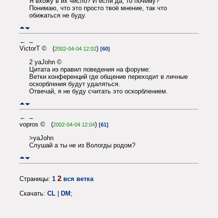
Я вхожу в их число? И если да, то почему?
Понимаю, что это просто твоё мнение, так что
обижаться не буду.
←
→
VictorT © (
)
2002-04-04 12:02
[60]
2 yaJohn ©
Цитата из правил поведения на форуме:
Ветки конференций где общение переходит в личные
оскорбления будут удаляться.
Отвечай, я не буду считать это оскорблением.
←
→
vopros © (
)
2002-04-04 12:04
[61]
>yaJohn
Слушай а ты не из Вологды родом?
2
Страницы:
1
вся ветка
Скачать:
CL
|
DM
;