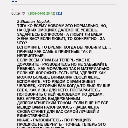
←
→
cutter © (
)
2002-04-01 20:42
[21]
2 Shaman_Naydak.
ТЯГА КО ВСЕМУ НОВОМУ ЭТО НОРМАЛЬНО, НО,
НА ОДНИХ ЭМОЦИЯХ ДАЛЕКО НЕ УЕДЕШЬ.
ЗАДАЙТЕСЬ ВОПРОСОМ - А ЛЮБИТ ЛИ ВАША
ЖЕНА ВАС? ЕСЛИ ЛЮБИТ, ТО КОНКРЕТНО - ЗА
ЧТО?
ВСПОМНИТЕ ТО ВРЕМЯ, КОГДА ВЫ ЛЮБИЛИ ЕЕ...
ПРИЧЕМ КАК САМЫЕ ПРИЯТНЫЕ ТАК И
НЕПРИЯТНЫЕ.
ЕСЛИ ВСЕМ ЭТИМ ВЫ ТЕПЕРЬ УЖЕ НЕ
ДОРОЖИТЕ - РАЗВОДИТЕСЬ НО НЕ ЗАБЫВАЙТЕ
РЕБЕНКА - КАК МОРАЛЬНО ТАК И МАТЕРИАЛЬНО.
ЕСЛИ ЖЕ ДОРОЖИТЬ ЕСТЬ ЧЕМ, УДЕЛИТЕ КАК
МОЖНО БОЛЬШЕ ВНИМАНИЯ СВОЕЙ ЖЕНЕ,
ВСПОМНИТЕ, ЧТО РЯДОМ С ВАМИ ЖИВЕТ
ЧЕЛОВЕК, КОТОРЫЙ ВАМ КОГДА-ТО БЫЛ ЛУЧШЕ
ВСЕХ, КАК И ВЫ ДЛЯ НЕГО. ПОСТАРАЙТЕСЬ
ПОГОВОРИТЬ С НЕЙ ЧЕЛОВЕКОМ ПО ДУШАМ,
БЕЗ АГРЕССИИ, ВЫДЕРЖАННЫМ
ДИПЛОМАТИЧЕСКИМ ТОНОМ. ЕСЛИ ЕЩЕ НЕ ВСЕ
МЕЖДУ ВАМИ РАЗОРВАЛОСЬ - ВАША ЖЕНА
СНОВА СТАНЕТ ДЛЯ ВАС САМОЙ ЛУЧШЕЙ И
ЕДИНСТВЕННОЙ.
ИНАЧЕ - РАЗВОДИТЕСЬ - ПО ПРИНЦИПУ
ПРОШЛОЕ НЕ ВЕРНУТЬ - ТОЧНЕЕ ТЕПЕРЬ ЭТО