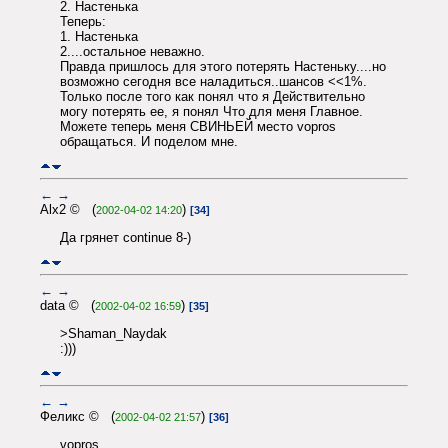
2. Настенька
Теперь:
1. Настенька
2....остальное неважно.
Правда пришлось для этого потерять Настеньку....но
возможно сегодня все наладиться..шансов <<1%.
Только после того как понял что я Действительно
могу потерять ее, я понял Что для меня Главное.
Можете теперь меня СВИНЬЕЙ место vopros
обращаться. И поделом мне.
←
→
Alx2 © (
)
2002-04-02 14:20
[34]
Да грянет continue 8-)
←
→
data © (
)
2002-04-02 16:59
[35]
>Shaman_Naydak
:)))
←
→
Феликс © (
)
2002-04-02 21:57
[36]
vopros