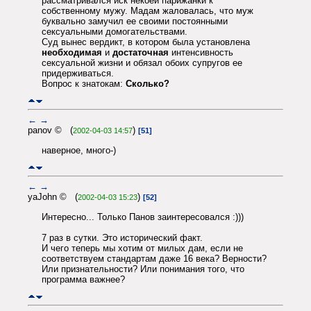
рассматривался иск некоей парижанки к
собственному мужу. Мадам жаловалась, что муж
буквально замучил ее своими постоянными
сексуальными домогательствами.
Суд вынес вердикт, в котором была установлена
необходимая
и
достаточная
интенсивность
сексуальной жизни и обязал обоих супругов ее
придерживаться.
Вопрос к знатокам:
Сколько?
←
→
panov © (
)
2002-04-03 14:57
[51]
наверное, много-)
←
→
yaJohn © (
)
2002-04-03 15:23
[52]
Интересно... Только Панов заинтересовался :)))
7 раз в сутки. Это исторический факт.
И чего теперь мы хотим от милых дам, если не
соответствуем стандартам даже 16 века? Верности?
Или признательности? Или понимания того, что
программа важнее?