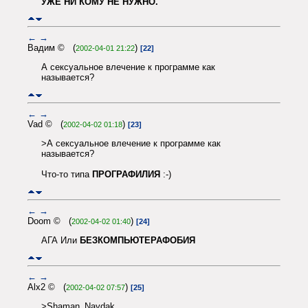
УЖЕ НИ КОМУ НЕ НУЖНО.
←
→
Вадим © (
)
2002-04-01 21:22
[22]
А сексуальное влечение к программе как
называется?
←
→
Vad © (
)
2002-04-02 01:18
[23]
>А сексуальное влечение к программе как
называется?
Что-то типа
ПРОГРАФИЛИЯ
:-)
←
→
Doom © (
)
2002-04-02 01:40
[24]
АГА Или
БЕЗКОМПЬЮТЕРАФОБИЯ
←
→
Alx2 © (
)
2002-04-02 07:57
[25]
>Shaman_Naydak