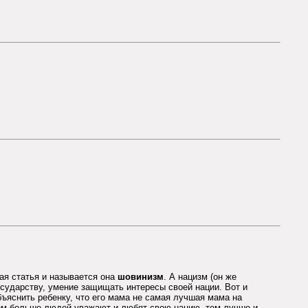
ая статья и называется она
шовинизм
. А нацизм (он же
государству, умение защищать интересы своей нации. Вот и
бъяснить ребенку, что его мама не самая лучшая мама на
 Чем больше людей уважают и любят свою нацию, тем лучше и