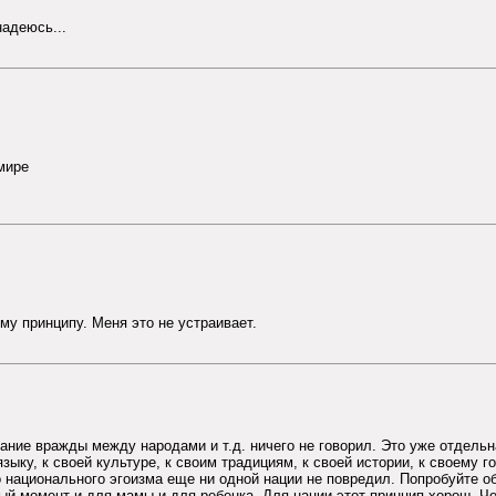
надеюсь...
мире
вому принципу. Меня это не устраивает.
гание вражды между народами и т.д. ничего не говорил. Это уже отдельн
зыку, к своей культуре, к своим традициям, к своей истории, к своему 
о национального эгоизма еще ни одной нации не повредил. Попробуйте о
ьный момент и для мамы и для ребенка. Для нации этот принцип хорош.