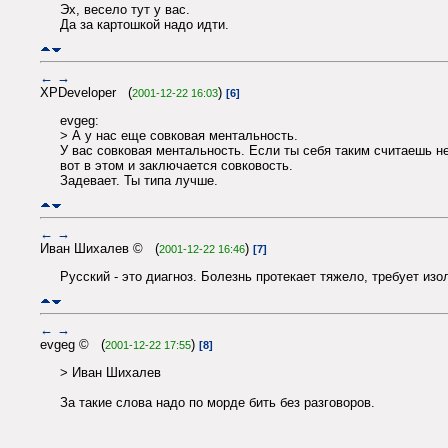
Эх, весело тут у вас.
Да за картошкой надо идти.
←
→
XPDeveloper (
)
2001-12-22 16:03
[6]
evgeg:
> А у нас еще совковая ментальность.
У вас совковая ментальность. Если ты себя таким считаешь не
вот в этом и заключается совковость.
Задевает. Ты типа лучше.
←
→
Иван Шихалев © (
)
2001-12-22 16:46
[7]
Русский - это диагноз. Болезнь протекает тяжело, требует изол
←
→
evgeg © (
)
2001-12-22 17:55
[8]
> Иван Шихалев
За такие слова надо по морде бить без разговоров.