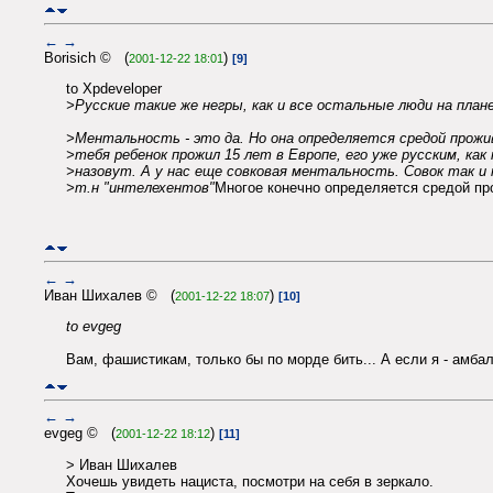
←
→
Borisich © (
)
2001-12-22 18:01
[9]
to Xpdeveloper
>Русские такие же негры, как и все остальные люди на план
>Ментальность - это да. Но она определяется средой прожи
>тебя ребенок прожил 15 лет в Европе, его уже русским, как
>назовут. А у нас еще совковая ментальность. Совок так и 
>т.н "интелехентов"
Многое конечно определяется средой прож
←
→
Иван Шихалев © (
)
2001-12-22 18:07
[10]
to evgeg
Вам, фашистикам, только бы по морде бить... А если я - амбал
←
→
evgeg © (
)
2001-12-22 18:12
[11]
> Иван Шихалев
Хочешь увидеть нациста, посмотри на себя в зеркало.