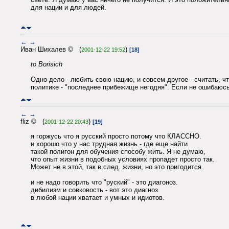
для нации и для людей.
←
→
Иван Шихалев © (
)
2001-12-22 19:52
[18]
to Borisich
Одно дело - любить свою нацию, и совсем другое - считать, ч
политике - "последнее прибежище негодяя". Если не ошибаюсь
←
→
fliz © (
)
2001-12-22 20:43
[19]
я горжусь что я русский просто потому что КЛАССНО.
и хорошо что у нас трудная жизнь - где еще найти
такой полигон для обучения способу жить. Я не думаю,
что опыт жизни в подобных условиях пропадет просто так.
Может не в этой, так в след. жизни, но это пригодится.
и не надо говорить что "руский" - это диагоноз.
дибилизм и совковость - вот это диагноз.
в любой нации хватает и умных и идиотов.