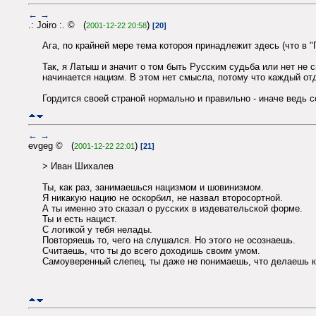
←
→
.: Joiro :. © (
)
2001-12-22 20:58
[20]
Ага, по крайней мере тема котороя принадлежит здесь (что в 
Так, я Латыш и значит о том быть Русским судьба или нет не 
начинается нацизм. В этом нет смысла, потому что каждый отд
Гордится своей страной нормально и правильно - иначе ведь с
←
→
evgeg © (
)
2001-12-22 22:01
[21]
> Иван Шихалев
Ты, как раз, занимаешься нацизмом и шовинизмом.
Я никакую нацию не оскорбил, не назвал второсортной.
А ты именно это сказал о русских в издевательской форме.
Ты и есть нацист.
С логикой у тебя нелады.
Повторяешь то, чего на слушался. Но этого не осознаешь.
Считаешь, что ты до всего доходишь своим умом.
Самоуверенный слепец, ты даже не понимаешь, что делаешь ка