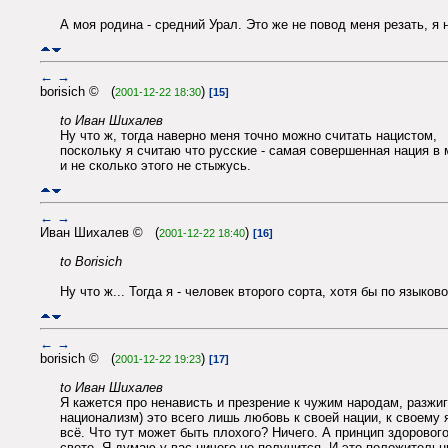
А моя родина - средний Урал. Это же не повод меня резать, я 
←
→
borisich © (
)
2001-12-22 18:30
[15]
to Иван Шихалев
Ну что ж, тогда наверно меня точно можно считать нацистом,
поскольку я считаю что русские - самая совершенная нация в 
и не сколько этого не стыжусь.
←
→
Иван Шихалев © (
)
2001-12-22 18:40
[16]
to Borisich
Ну что ж... Тогда я - человек второго сорта, хотя бы по языко
←
→
borisich © (
)
2001-12-22 19:23
[17]
to Иван Шихалев
Я кажется про ненависть и презрение к чужим народам, разжи
национализм) это всего лишь любовь к своей нации, к своему я
всё. Что тут может быть плохого? Ничего. А принцип здоровог
свете. Я думаю у вас ничего не получится. И это положител