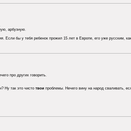
.
вую, арбузную.
я. Если бы у тебя ребенок прожил 15 лет в Европе, его уже русским, ка
чего про других говорить.
и? Ну так это чисто
твои
проблемы. Нечего вину на народ сваливать, ес