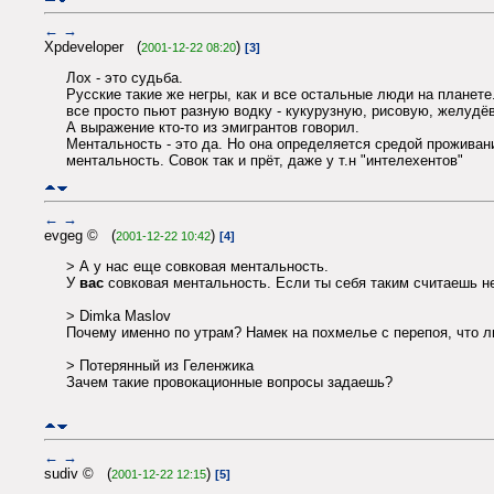
←
→
Xpdeveloper (
)
2001-12-22 08:20
[3]
Лох - это судьба.
Русские такие же негры, как и все остальные люди на планете
все просто пьют разную водку - кукурузную, рисовую, желудё
А выражение кто-то из эмигрантов говорил.
Ментальность - это да. Но она определяется средой проживани
ментальность. Совок так и прёт, даже у т.н "интелехентов"
←
→
evgeg © (
)
2001-12-22 10:42
[4]
> А у нас еще совковая ментальность.
У
вас
совковая ментальность. Если ты себя таким считаешь не
> Dimka Maslov
Почему именно по утрам? Намек на похмелье с перепоя, что л
> Потерянный из Геленжика
Зачем такие провокационные вопросы задаешь?
←
→
sudiv © (
)
2001-12-22 12:15
[5]