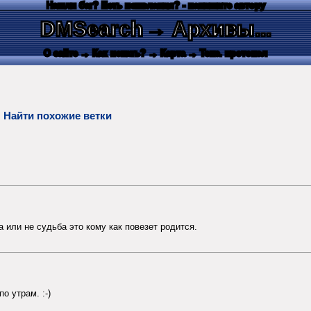
Нашли баг? Есть пожелания? - напишите автору
DMSearch
→ Архивы...
О сайте
→ Как искать?
→ Карта
→ Текс. протокол
а
Найти похожие ветки
 или не судьба это кому как повезет родится.
о утрам. :-)