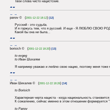
Твои слова чисто нацистские.
←
→
panov © (
)
2001-12-22 18:12
[12]
Русский - это судьба.
И я горжусь тем, что я русский. И еще - Я ЛЮБЛЮ СВОЮ РО
Какой бы она ни была...
←
→
borisich © (
)
2001-12-22 18:20
[13]
to evgeg
to Иван Шихалев
Я например уважаю и люблю свою нацию, поэтому меня тоже мо
←
→
Иван Шихалев © (
)
2001-12-22 18:26
[14]
to Borisich
Характерная черта нациста - когда национальность становится
К сожалению, сейчас именно в этом отношении формируется "р
to Panov