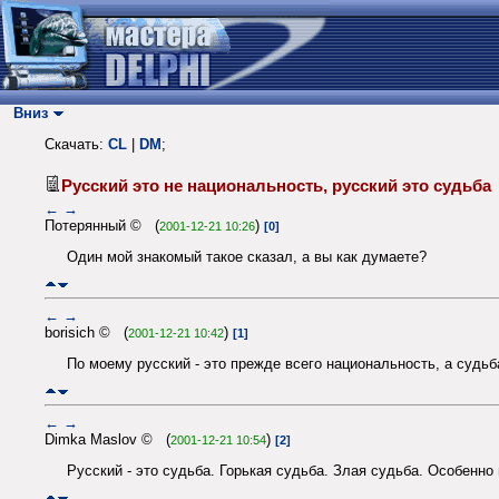
Вниз
Скачать:
CL
|
DM
;
Русский это не национальность, русский это судьб
←
→
Потерянный © (
)
2001-12-21 10:26
[0]
Один мой знакомый такое сказал, а вы как думаете?
←
→
borisich © (
)
2001-12-21 10:42
[1]
По моему русский - это прежде всего национальность, а судьба
←
→
Dimka Maslov © (
)
2001-12-21 10:54
[2]
Русский - это судьба. Горькая судьба. Злая судьба. Особенно п