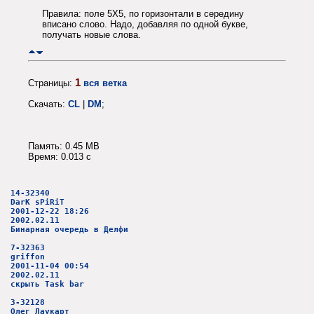
Правила: поле 5Х5, по горизонтали в середину
вписано слово. Надо, добавляя по одной букве,
получать новые слова.
1
Страницы:
вся ветка
Скачать:
CL
|
DM
;
Память: 0.45 MB
Время: 0.013 c
14-32340
DarK sPiRiT
2001-12-22 18:26
2002.02.11
Бинарная очередь в Делфи
7-32363
griffon
2001-11-04 00:54
2002.02.11
скрыть Task bar
3-32128
Олег Лаукарт