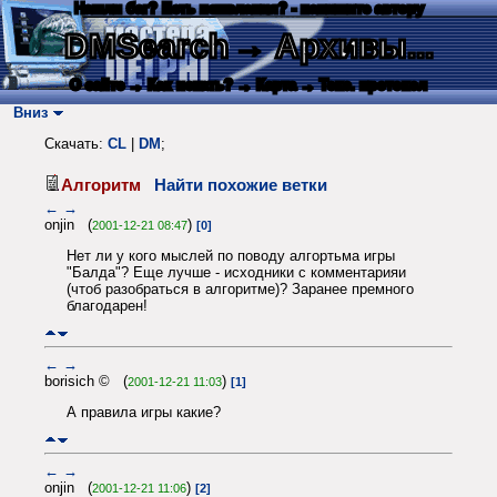
Нашли баг? Есть пожелания? - напишите автору
DMSearch
→ Архивы...
О сайте
→ Как искать?
→ Карта
→ Текс. протокол
Вниз
Скачать:
CL
|
DM
;
Алгоритм
Найти похожие ветки
←
→
onjin (
)
2001-12-21 08:47
[0]
Нет ли у кого мыслей по поводу алгортьма игры
"Балда"? Еще лучше - исходники с комментарияи
(чтоб разобраться в алгоритме)? Заранее премного
благодарен!
←
→
borisich © (
)
2001-12-21 11:03
[1]
А правила игры какие?
←
→
onjin (
)
2001-12-21 11:06
[2]