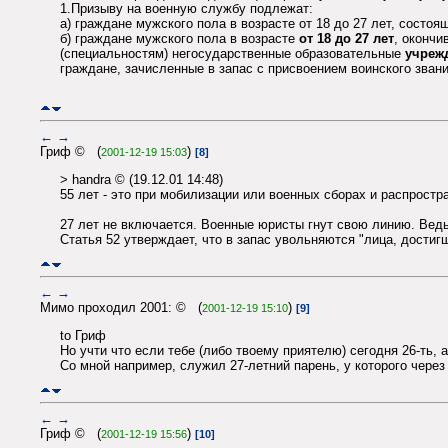
1.Призыву на военную службу подлежат:
а) граждане мужского пола в возрасте от 18 до 27 лет, состо
б) граждане мужского пола в возрасте
от 18 до 27 лет
, оконч
(специальностям) негосударственные образовательные
учреж
граждане, зачисленные в запас с присвоением воинского зван
←
→
Гриф © (
)
2001-12-19 15:03
[8]
> handra © (19.12.01 14:48)
55 лет - это при мобилизации или военных сборах и распростра
27 лет не включается. Военные юристы гнут свою линию. Вед
Статья 52 утверждает, что в запас увольняются "лица, достиг
←
→
Мимо проходил 2001: © (
)
2001-12-19 15:10
[9]
to Гриф
Но учти что если тебе (либо твоему приятелю) сегодня 26-ть, а
Со мной например, служил 27-летний парень, у которого чере
←
→
Гриф © (
)
2001-12-19 15:56
[10]