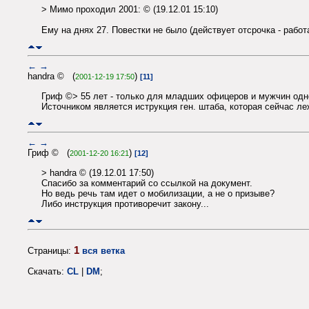
> Мимо проходил 2001: © (19.12.01 15:10)
Ему на днях 27. Повестки не было (действует отсрочка - работ
←
→
handra © (
)
2001-12-19 17:50
[11]
Гриф ©> 55 лет - только для младших офицеров и мужчин одно
Источником является иструкция ген. штаба, которая сейчас ле
←
→
Гриф © (
)
2001-12-20 16:21
[12]
> handra © (19.12.01 17:50)
Спасибо за комментарий со ссылкой на документ.
Но ведь речь там идет о мобилизации, а не о призыве?
Либо инструкция противоречит закону...
1
Страницы:
вся ветка
Скачать:
CL
|
DM
;