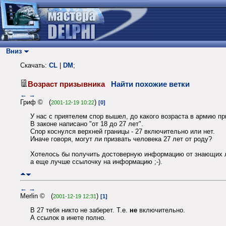
Вниз
Скачать:
CL
|
DM
;
Возраст призывника
Найти похожие ветки
←
→
Гриф © (
)
2001-12-19 10:22
[0]
У нас с приятелем спор вышел, до какого возраста в армию п
В законе написано "от 18 до 27 лет".
Спор коснулся верхней границы - 27 включительно или нет.
Иначе говоря, могут ли призвать человека 27 лет от роду?
Хотелось бы получить достоверную информацию от знающих 
а еще лучше ссылочку на информацию ;-).
←
→
Merlin © (
)
2001-12-19 12:31
[1]
В 27 тебя никто не заберет. Т.е.
не
включительно.
А ссылок в инете полно.