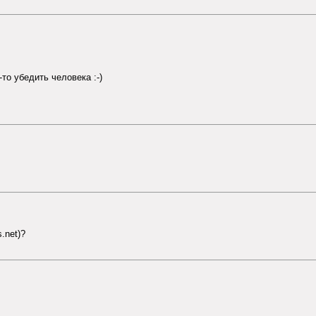
о убедить человека :-)
.net)?