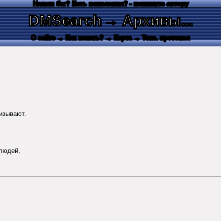
Нашли баг? Есть пожелания? - напишите автору
DMSearch
→ Архивы...
О сайте
→ Как искать?
→ Карта
→ Текс. протокол
ризывают.
людей,