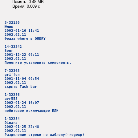
Память: 0.48 MB
Время: 0.009 c
3-32150
Юлик
2002-01-16 11:41
2002.02.11
Фраза where в QUERY
14-32342
Sour
2001-12-22 09:11
2002.02.11
Помогите установить компоненты.
7-32363
griffon
2001-11-04 00:54
2002.02.11
скрыть Task bar
1-32286
avr555
2002-01-24 16:07
2002.02.11
побитовое исключающее ИЛИ
1-32254
Dinara
2002-01-25 22:48
2002.02.11
Разделение строки по шаблону(~regexp)