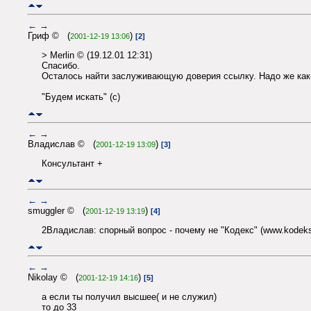
←
→
Гриф © (
)
2001-12-19 13:06
[2]
> Merlin © (19.12.01 12:31)
Спасибо.
Осталось найти заслуживающую доверия ссылку. Надо же как-т
"Будем искать" (с)
←
→
Владислав © (
)
2001-12-19 13:09
[3]
Консультант +
←
→
smuggler © (
)
2001-12-19 13:19
[4]
2Владислав: спорный вопрос - почему не "Кодекс" (www.kodeks
←
→
Nikolay © (
)
2001-12-19 14:16
[5]
а если ты получил высшее( и не служил)
то до 33