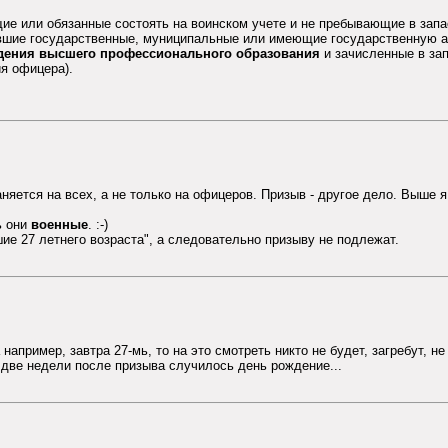
ящие или обязанные состоять на воинском учете и не пребывающие в запа
ившие государственные, муниципальные или имеющие государственную 
дения высшего профессионального образования
и зачисленные в зап
ия офицера).
няется на всех, а не только на офицеров. Призыв - другое дело. Выше я 
ь они
военные
. :-)
шие 27 летнего возраста", а следовательно призыву не подлежат.
 например, завтра 27-мь, то на это смотреть никто не будет, загребут, н
з две недели после призыва случилось день рождение...