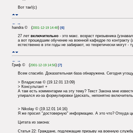
Вот так!(с)
←
→
handra © (
)
2001-12-19 14:48
[6]
27 лет
включительно
- это макс. возраст призывника (узнава
а вот прошедшим обучение на военной кафедре по контракту (а
естественно в эти годы не забирают, но теоретически могут -
←
→
Гриф © (
)
2001-12-19 14:56
[7]
Всем спасибо. Доказательная база обнаружена. Сегодня угощу
> Владислав © (19.12.01 13:09)
> Консультант +
А там есть комментарии на эту тему? Текст Закона мне извест
упирался из-за формулировки (дескать, непонятно включительн
> Nikolay © (19.12.01 14:16)
Я же просил "достоверную" информацию. А это что? Откуда ц
Цитата из закона:
Статья 22: Граждане, подлежащие призыву на военную службу