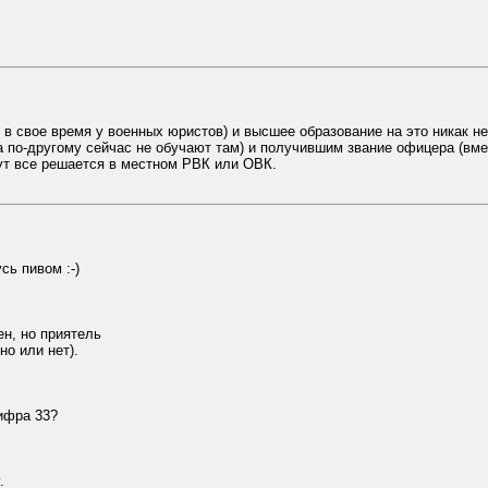
л в свое время у военных юристов) и высшее образование на это никак не
 по-другому сейчас не обучают там) и получившим звание офицера (вмес
 тут все решается в местном РВК или ОВК.
сь пивом :-)
ен, но приятель
о или нет).
ифра 33?
.