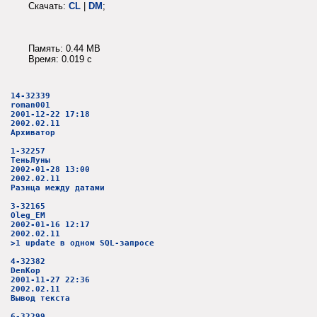
Скачать:
CL
|
DM
;
Память: 0.44 MB
Время: 0.019 c
14-32339
roman001
2001-12-22 17:18
2002.02.11
Архиватор
1-32257
ТеньЛуны
2002-01-28 13:00
2002.02.11
Разнца между датами
3-32165
Oleg_EM
2002-01-16 12:17
2002.02.11
>1 update в одном SQL-запросе
4-32382
DenKop
2001-11-27 22:36
2002.02.11
Вывод текста
6-32299