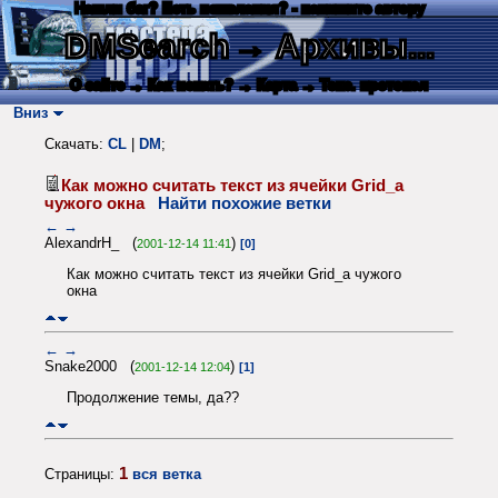
Нашли баг? Есть пожелания? - напишите автору
DMSearch
→ Архивы...
О сайте
→ Как искать?
→ Карта
→ Текс. протокол
Вниз
Скачать:
CL
|
DM
;
Как можно считать текст из ячейки Grid_а
чужого окна
Найти похожие ветки
←
→
AlexandrH_ (
)
2001-12-14 11:41
[0]
Как можно считать текст из ячейки Grid_а чужого
окна
←
→
Snake2000 (
)
2001-12-14 12:04
[1]
Продолжение темы, да??
1
Страницы:
вся ветка