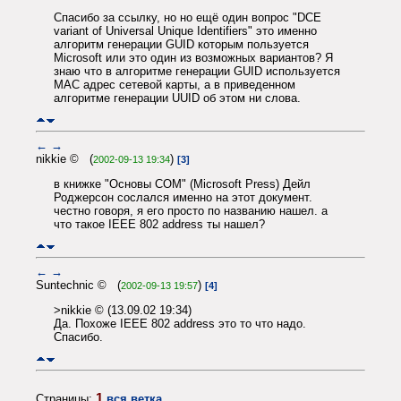
Спасибо за ссылку, но но ещё один вопрос "DCE
variant of Universal Unique Identifiers" это именно
алгоритм генерации GUID которым пользуется
Microsoft или это один из возможных вариантов? Я
знаю что в алгоритме генерации GUID используется
MAC адрес сетевой карты, а в приведенном
алгоритме генерации UUID об этом ни слова.
←
→
nikkie © (
)
2002-09-13 19:34
[3]
в книжке "Основы COM" (Microsoft Press) Дейл
Роджерсон сослался именно на этот документ.
честно говоря, я его просто по названию нашел. а
что такое IEEE 802 address ты нашел?
←
→
Suntechnic © (
)
2002-09-13 19:57
[4]
>nikkie © (13.09.02 19:34)
Да. Похоже IEEE 802 address это то что надо.
Спасибо.
1
Страницы:
вся ветка