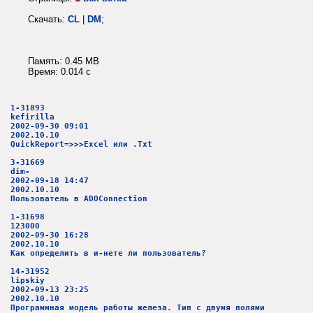
Скачать:
CL
|
DM
;
Память: 0.45 MB
Время: 0.014 c
1-31893
kefirilla
2002-09-30 09:01
2002.10.10
QuickReport=>>>Excel или .Txt
3-31669
dim-
2002-09-18 14:47
2002.10.10
Пользователь в ADOConnection
1-31698
123000
2002-09-30 16:28
2002.10.10
Как определить в и-нете ли пользователь?
14-31952
lipskiy
2002-09-13 23:25
2002.10.10
Программная модель работы железа. Тип с двумя полями