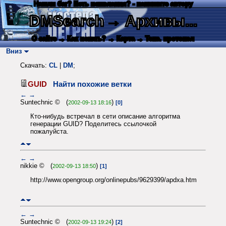
Нашли баг? Есть пожелания? - напишите автору
DMSearch
→ Архивы...
О сайте
→ Как искать?
→ Карта
→ Текс. протокол
Вниз
Скачать:
CL
|
DM
;
GUID
Найти похожие ветки
←
→
Suntechnic © (
)
2002-09-13 18:16
[0]
Кто-нибудь встречал в сети опиcание алгоритма
генерации GUID? Поделитесь ссылочкой
пожалуйста.
←
→
nikkie © (
)
2002-09-13 18:50
[1]
http://www.opengroup.org/onlinepubs/9629399/apdxa.htm
←
→
Suntechnic © (
)
2002-09-13 19:24
[2]