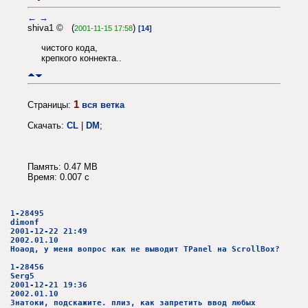
←
→
shiva1 © (
)
2001-11-15 17:58
[14]
чистого кода,
крепкого коннекта..
1
Страницы:
вся ветка
Скачать:
CL
|
DM
;
Память: 0.47 MB
Время: 0.007 c
1-28495
dimonf
2001-12-22 21:49
2002.01.10
Ноаод, у меня вопрос как не выводит TPanel на ScrollBox?
1-28456
Serg5
2001-12-21 19:36
2002.01.10
Знатоки, подскажите. плиз, как запретить ввод любых