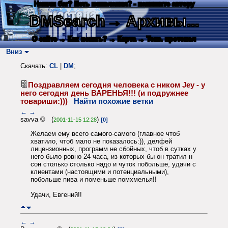
Нашли баг? Есть пожелания? - напишите автору
DMSearch
→ Архивы...
О сайте
→ Как искать?
→ Карта
→ Текс. протокол
Вниз
Скачать:
CL
|
DM
;
Поздравляем сегодня человека с ником Jey - у
него сегодня день ВАРЕНЬЯ!!! (и подружнее
товариши:)))
Найти похожие ветки
←
→
savva © (
)
2001-11-15 12:28
[0]
Желаем ему всего самого-самого (главное чтоб
хватило, чтоб мало не показалось:)), делфей
лицензионных, программ не сбойных, чтоб в сутках у
него было ровно 24 часа, из которых бы он тратил н
сон столько столько надо и чуток побольше, удачи с
клиентами (настоящими и потенциальными),
побольше пива и поменьше помхмелья!!
Удачи, Евгений!!
←
→