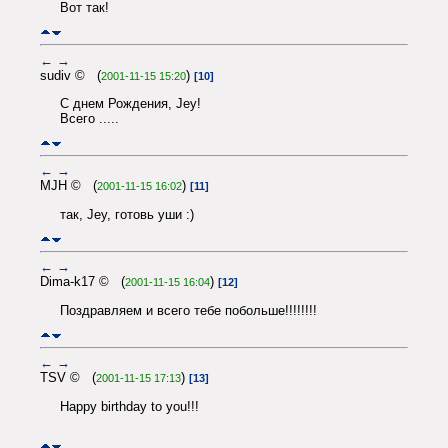
Вот так!
←
→
sudiv © (
)
2001-11-15 15:20
[10]
С днем Рождения, Jey!
Всего .....
←
→
MJH © (
)
2001-11-15 16:02
[11]
так, Jey, готовь уши :)
←
→
Dima-k17 © (
)
2001-11-15 16:04
[12]
Поздравляем и всего тебе побольше!!!!!!!!
←
→
TSV © (
)
2001-11-15 17:13
[13]
Happy birthday to you!!!