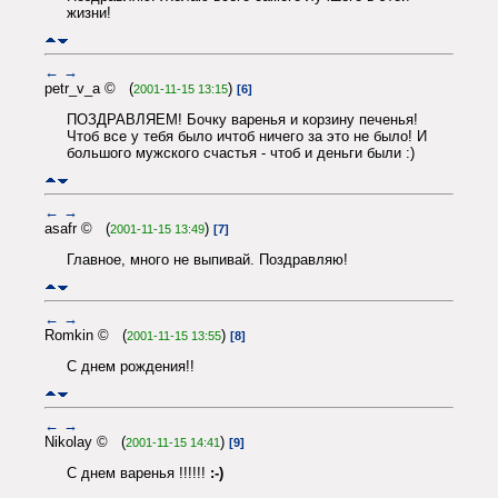
жизни!
←
→
petr_v_a © (
)
2001-11-15 13:15
[6]
ПОЗДРАВЛЯЕМ! Бочку варенья и корзину печенья!
Чтоб все у тебя было ичтоб ничего за это не было! И
большого мужского счастья - чтоб и деньги были :)
←
→
asafr © (
)
2001-11-15 13:49
[7]
Главное, много не выпивай. Поздравляю!
←
→
Romkin © (
)
2001-11-15 13:55
[8]
С днем рождения!!
←
→
Nikolay © (
)
2001-11-15 14:41
[9]
С днем варенья !!!!!!
:-)