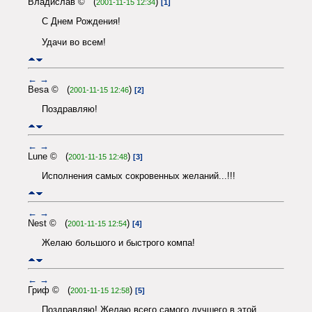
Владислав © (
)
2001-11-15 12:34
[1]
С Днем Рождения!
Удачи во всем!
←
→
Besa © (
)
2001-11-15 12:46
[2]
Поздравляю!
←
→
Lune © (
)
2001-11-15 12:48
[3]
Исполнения самых сокровенных желаний...!!!
←
→
Nest © (
)
2001-11-15 12:54
[4]
Желаю большого и быстрого компа!
←
→
Гриф © (
)
2001-11-15 12:58
[5]
Поздравляю! Желаю всего самого лучшего в этой