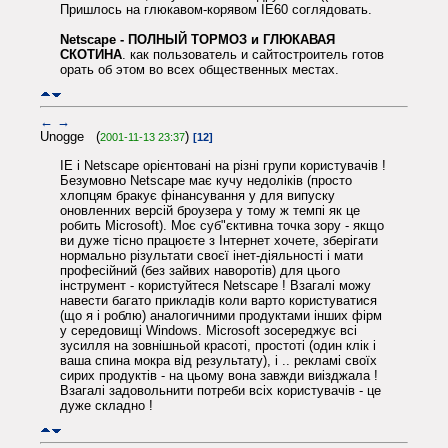
Пришлось на глюкавом-корявом IE60 соглядовать.
Netscape - ПОЛНЫЙ ТОРМОЗ и ГЛЮКАВАЯ
СКОТИНА
. как пользователь и сайтостроитель готов
орать об этом во всех общественных местах.
←
→
Unogge (
)
2001-11-13 23:37
[12]
IE і Netscape орієнтовані на різні групи користувачів !
Безумовно Netscape має кучу недоліків (просто
хлопцям бракує фінансування у для випуску
оновленних версій броузера у тому ж темпі як це
робить Microsoft). Моє суб"єктивна точка зору - якщо
ви дуже тісно працюєте з Інтернет хочете, зберігати
нормально різультати своєї інет-діяльності і мати
професійний (без зайвих наворотів) для цього
інструмент - користуйтеся Netscape ! Взагалі можу
навести багато прикладів коли варто користуватися
(що я і роблю) аналогичними продуктами інших фірм
у середовищі Windows. Microsoft зосереджує всі
зусилля на зовнішньой красоті, простоті (один клік і
ваша спина мокра від результату), і .. рекламі своїх
сирих продуктів - на цьому вона завжди виізджала !
Взагалі задовольнити потреби всіх користувачів - це
дуже складно !