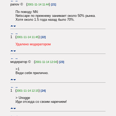
←
→
panov © (
)
2001-11-14 11:44
[21]
По поводу NN:
Netscape по прежнему занимает около 50% рынка.
Хотя около 1.5 года назад было 70%.
←
→
1 (
)
2001-11-14 11:45
[22]
Удалено модератором
←
→
модератор © (
)
2001-11-14 12:04
[23]
>1
Веди себя прилично.
←
→
1 (
)
2001-11-14 12:15
[24]
> Unogge
Иди отсюда со своим наречием!
←
→