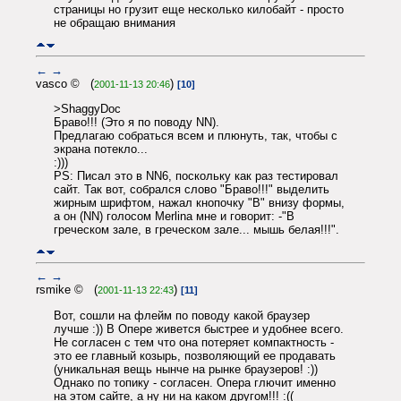
страницы но грузит еще несколько килобайт - просто
не обращаю внимания
←
→
vasco © (
)
2001-11-13 20:46
[10]
>ShaggyDoc
Браво!!! (Это я по поводу NN).
Предлагаю собраться всем и плюнуть, так, чтобы с
экрана потекло...
:)))
PS: Писал это в NN6, поскольку как раз тестировал
сайт. Так вот, собрался слово "Браво!!!" выделить
жирным шрифтом, нажал кнопочку "B" внизу формы,
а он (NN) голосом Merlinа мне и говорит: -"В
греческом зале, в греческом зале... мышь белая!!!".
←
→
rsmike © (
)
2001-11-13 22:43
[11]
Вот, сошли на флейм по поводу какой браузер
лучше :)) В Опере живется быстрее и удобнее всего.
Не согласен с тем что она потеряет компактность -
это ее главный козырь, позволяющий ее продавать
(уникальная вещь нынче на рынке браузеров! :))
Однако по топику - согласен. Опера глючит именно
на этом сайте, а ну ни на каком другом!!! :((