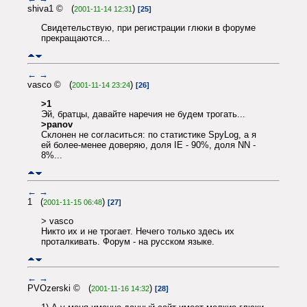
shiva1 © (
)
2001-11-14 12:31
[25]
Свидетельствую, при регистрации глюки в форуме
прекращаются...
←
→
vasco © (
)
2001-11-14 23:24
[26]
>1
Эй, братцы, давайте наречия не будем трогать...
>panov
Склонен не согласиться: по статистике SpyLog, а я
ей более-менее доверяю, доля IE - 90%, доля NN -
8%...
←
→
1 (
)
2001-11-15 06:48
[27]
> vasco
Никто их и не трогает. Нечего только здесь их
проталкивать. Форум - на русском языке.
←
→
PVOzerski © (
)
2001-11-16 14:32
[28]