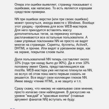
Опера эти ошибки выявляет, страницу показывает с
ошибками, как написано. То есть является хорошим
средством проверки.
NN при ошибках верстки (или при своих ошибках)
может грохнуться, иногда вместе с Windows. Вообще
этот уродец - проблема для всех WEB-мастеров.
Для него приходится вставлять массу
дополнительных тегов, за перекачку которых
расплачиваются все остальные пользователи. А
сами упрямые поклонники NN не просто не видят
многое на страницах. Скрипты, буллеты, ActiveX,
DHTML и прочее. Или видят в урезанном виде, как
на экране, покрытом слоем пыли.
Доля пользователей NN теперь составляет около
10% (года три назад было до 90%). Да в этих 10%
половину имеет Opera, представляющаяся как
mozilla. WEB-мастера уже негласно плюнули на NN,
но вслух об этом пока никто первым сказать не
решается. Все ведут свои коллекции глюков NN.
Имею ввиду чтение HTML, а не защиту и т.п.
Сразу скажу, что никому не навязываю свое мнение,
просто излагаю свои наблюдения. В дискуссию на
уровне "масдай" и "красивые кнопки" (главные
аргумент фанатов NN) вступать не буду.