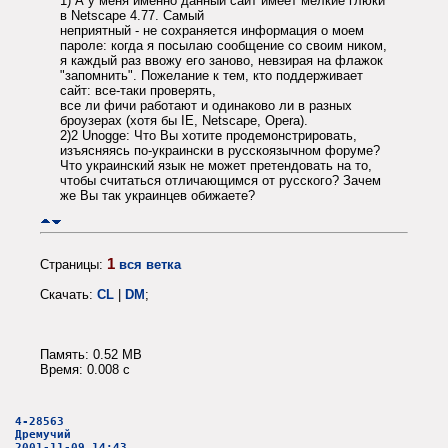
1) А у меня именно данный сайт имеет мелкие глюки
в Netscape 4.77. Самый
неприятный - не сохраняется информация о моем
пароле: когда я посылаю сообщение со своим ником,
я каждый раз ввожу его заново, невзирая на флажок
"запомнить". Пожелание к тем, кто поддерживает
сайт: все-таки проверять,
все ли фичи работают и одинаково ли в разных
броузерах (хотя бы IE, Netscape, Opera).
2)2 Unogge: Что Вы хотите продемонстрировать,
изъясняясь по-украински в русскоязычном форуме?
Что украинский язык не может претендовать на то,
чтобы считаться отличающимся от русского? Зачем
же Вы так украинцев обижаете?
1
Страницы:
вся ветка
Скачать:
CL
|
DM
;
Память: 0.52 MB
Время: 0.008 c
4-28563
Дремучий
2001-11-09 14:43