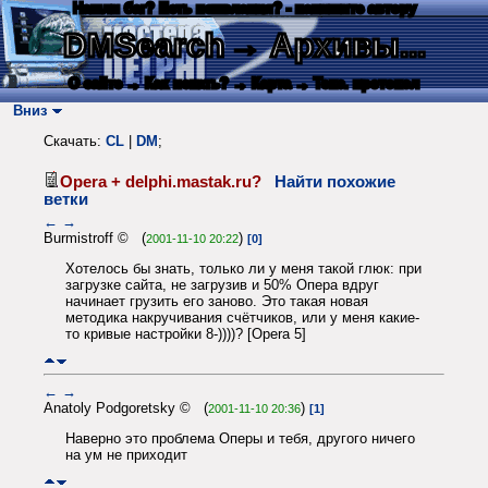
Нашли баг? Есть пожелания? - напишите автору
DMSearch
→ Архивы...
О сайте
→ Как искать?
→ Карта
→ Текс. протокол
Вниз
Скачать:
CL
|
DM
;
Opera + delphi.mastak.ru?
Найти похожие
ветки
←
→
Burmistroff © (
)
2001-11-10 20:22
[0]
Хотелось бы знать, только ли у меня такой глюк: при
загрузке сайта, не загрузив и 50% Опера вдруг
начинает грузить его заново. Это такая новая
методика накручивания счётчиков, или у меня какие-
то кривые настройки 8-))))? [Opera 5]
←
→
Anatoly Podgoretsky © (
)
2001-11-10 20:36
[1]
Наверно это проблема Оперы и тебя, другого ничего
на ум не приходит