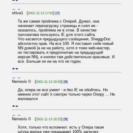
←
→
shiva1 (
)
2001-11-13 17:52
[7]
Та же самая проблема с Оперой. Думал, она
начинает перезагрузку страницы и снял ее -
оказалось, проблема не в этом. В качестве
паллиатива пользуюсь IE для этого сайта.
Что касается предыдущего сообщения, ShaggyDoc
абсолютно прав. На все 100. Я поставил себе новый
NN домой (а не на работу, хотя я тоже web-мастер,
но тестировать я предпочитаю на предыдущей
версии NN), и кнопки там действительно красивые. И
все. Больше он ни на что не годен.
←
→
Nemesis © (
)
2001-11-13 18:09
[8]
Да, опера не все умеет - и без IE не обойтись. Но
именно этот сайт я смотрю только через Оперу ... Не
жаловался
←
→
Nemesis © (
)
2001-11-13 18:15
[9]
Хотя, только что вспомнил: есть у Опера такая
штука иногда уже показывает 100% загрузку