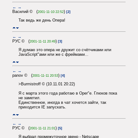
←
→
Василий © (
)
2001-11-10 22:52
[2]
Так ведь же день Опера!
←
→
РУС © (
)
2001-11-11 20:49
[3]
Я думаю это опера не дружит со счётчиками или
JavaScript"ами или же с фреймами...
←
→
panov © (
)
2001-11-11 20:53
[4]
>Burmistroff © (10.11.01 20:22)
Я с марта этого года работаю в Oper"е. Глюков пока
не заметил.
Единственное, иногда в чат хочется зайти, так
приходится IE запускать.
←
→
РУС © (
)
2001-11-11 21:01
[5]
Я выбрал промежуточное звено - Netscape