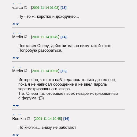
←
→
vasco © (
)
2001-11-14 01:03
[13]
Ну что ж, коротко и доходчиво...
←
→
Merlin © (
)
2001-11-14 09:45
[14]
Поставил Оперу, действительно вижу такой глюк.
Попробую разобраться.
←
→
Merlin © (
)
2001-11-14 09:58
[15]
Интересно, что это наблюдалось только до тех пор,
пока я не написал сообщение и не ввел пароль
зарегистрированного юзера.
Т.е. Опера т.о. отсеивает всех незарегистрированных
с форума :))))
←
→
Romkin © (
)
2001-11-14 10:45
[16]
Но кнопки... внизу не работают