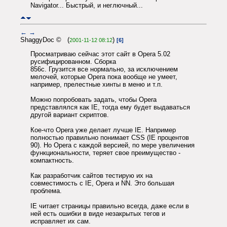
Navigator... Быстрый, и неглючный...
←
→
ShaggyDoc © (
)
2001-11-12 08:12
[6]
Просматриваю сейчас этот сайт в Opera 5.02
русифицированном. Сборка
856c. Грузится все нормально, за исключением
мелочей, которые Opera пока вообще не умеет,
например, прелестные хинты в меню и т.п.
Можно попробовать задать, чтобы Opera
представлялся как IE, тогда ему будет выдаваться
другой вариант скриптов.
Кое-что Opera уже делает лучше IE. Например
полностью правильно понимает CSS (IE процентов
90). Но Opera с каждой версией, по мере увеличения
функциональности, теряет свое преимущество -
компактность.
Как разработчик сайтов тестирую их на
совместимость с IE, Opera и NN. Это большая
проблема.
IE читает страницы правильно всегда, даже если в
ней есть ошибки в виде незакрытых тегов и
исправляет их сам.