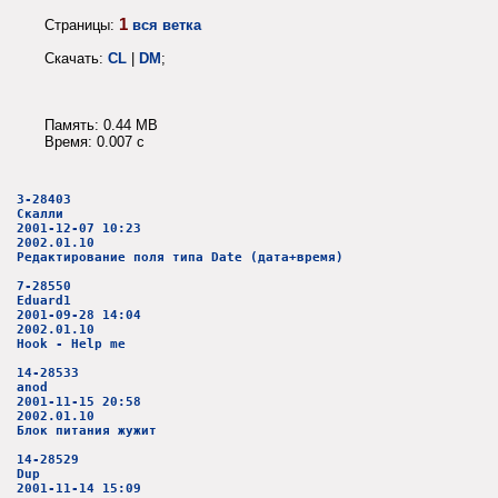
1
Страницы:
вся ветка
Скачать:
CL
|
DM
;
Память: 0.44 MB
Время: 0.007 c
3-28403
Скалли
2001-12-07 10:23
2002.01.10
Редактирование поля типа Date (дата+время)
7-28550
Eduard1
2001-09-28 14:04
2002.01.10
Hook - Help me
14-28533
anod
2001-11-15 20:58
2002.01.10
Блок питания жужит
14-28529
Dup
2001-11-14 15:09