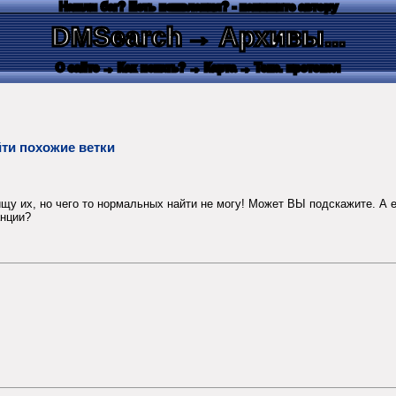
Нашли баг? Есть пожелания? - напишите автору
DMSearch
→ Архивы...
О сайте
→ Как искать?
→ Карта
→ Текс. протокол
ти похожие ветки
у их, но чего то нормальных найти не могу! Может ВЫ подскажите. А ес
анции?