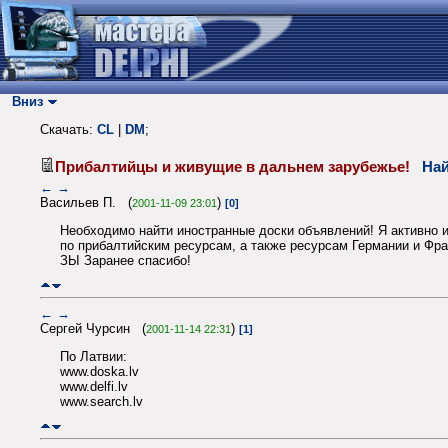
Вниз
Скачать:
CL
|
DM
;
Прибалтийцы и живущие в дальнем зарубежье!
Най
←
→
Васильев П. (
)
2001-11-09 23:01
[0]
Необходимо найти иностранные доски объявлений! Я активно ищ
по прибалтийским ресурсам, а также ресурсам Германии и Фр
ЗЫ Заранее спасибо!
←
→
Сергей Чурсин (
)
2001-11-14 22:31
[1]
По Латвии:
www.doska.lv
www.delfi.lv
www.search.lv