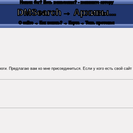
Нашли баг? Есть пожелания? - напишите автору
DMSearch
→ Архивы...
О сайте
→ Как искать?
→ Карта
→ Текс. протокол
оги. Предлагаю вам ко мне присоединиться. Если у кого есть свой сайт 