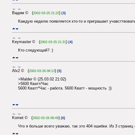
←
→
Вадим © (
)
2002-03-25 21:22
[3]
Каждую неделю появляется кто-то и приграшает учавсттвовать 
←
→
Keymaster © (
)
2002-03-25 21:31
[4]
Кто следующий? :)
←
→
Alx2 © (
)
2002-03-26 08:13
[5]
>Malder © (25.03.02 21:02)
>5600 Кватт/Час
5600 Кватт*Час - работа. 5600 Кватт - мощность :))
←
→
Kornet © (
)
2002-03-26 08:49
[6]
Что я больше всего уважаю, так это 404 ошибки. Из 3 страниц -