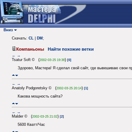
Вниз
Скачать:
CL
|
DM
;
Компаньоны
Найти похожие ветки
←
→
Tsatur Soft © (
)
2002-03-25 19:38
[0]
Здорово, Мастера! Я сделал свой сайт, где вывешиваю свои пр
←
→
Anatoly Podgoretsky © (
)
2002-03-25 20:14
[1]
Какова мощность сайта?
←
→
Malder © (
)
2002-03-25 21:02
[2]
5600 Кватт/Час