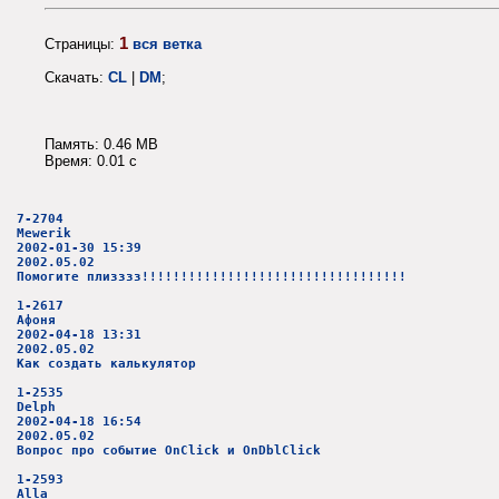
1
Страницы:
вся ветка
Скачать:
CL
|
DM
;
Память: 0.46 MB
Время: 0.01 c
7-2704
Mewerik
2002-01-30 15:39
2002.05.02
Помогите плизззз!!!!!!!!!!!!!!!!!!!!!!!!!!!!!!!!!!
1-2617
Афоня
2002-04-18 13:31
2002.05.02
Как создать калькулятор
1-2535
Delph
2002-04-18 16:54
2002.05.02
Вопрос про событие OnClick и OnDblClick
1-2593
Alla