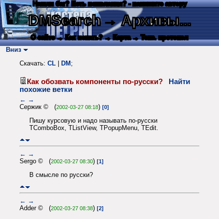
Нашли баг? Есть пожелания? - напишите автору
DMSearch
→ Архивы...
О сайте
→ Как искать?
→ Карта
→ Текс. протокол
Вниз
Скачать:
CL
|
DM
;
Как обозвать компоненты по-русски?
Найти
похожие ветки
←
→
Сержик © (
)
2002-03-27 08:18
[0]
Пишу курсовую и надо называть по-русски
TComboBox, TListView, TPopupMenu, TEdit.
←
→
Sergo © (
)
2002-03-27 08:30
[1]
В смысле по русски?
←
→
Adder © (
)
2002-03-27 08:38
[2]