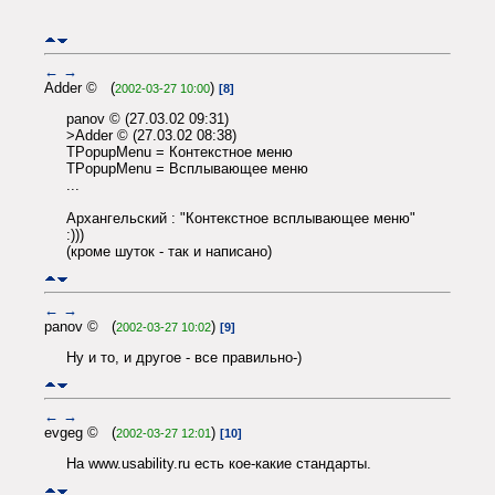
←
→
Adder © (
)
2002-03-27 10:00
[8]
panov © (27.03.02 09:31)
>Adder © (27.03.02 08:38)
TPopupMenu = Контекстное меню
TPopupMenu = Всплывающее меню
...
Архангельский : "Контекстное всплывающее меню"
:)))
(кроме шуток - так и написано)
←
→
panov © (
)
2002-03-27 10:02
[9]
Ну и то, и другое - все правильно-)
←
→
evgeg © (
)
2002-03-27 12:01
[10]
На www.usability.ru есть кое-какие стандарты.