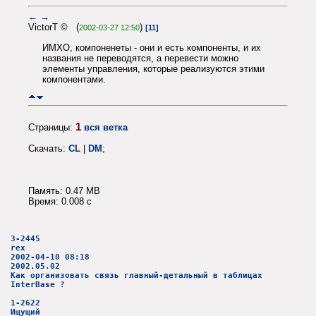
←
→
VictorT © (
)
2002-03-27 12:50
[11]
ИМХО, компоненеты - они и есть компоненты, и их
названия не переводятся, а перевести можно
элементы управления, которые реализуются этими
компонентами.
1
Страницы:
вся ветка
Скачать:
CL
|
DM
;
Память: 0.47 MB
Время: 0.008 c
3-2445
rex
2002-04-10 08:18
2002.05.02
Как организовать связь главный-детальный в таблицах
InterBase ?
1-2622
Ищущий