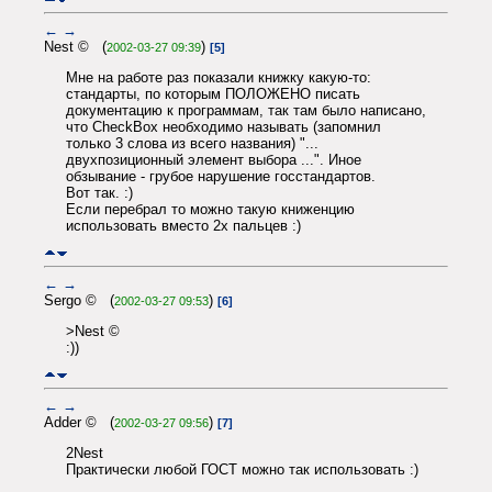
←
→
Nest © (
)
2002-03-27 09:39
[5]
Мне на работе раз показали книжку какую-то:
стандарты, по которым ПОЛОЖЕНО писать
документацию к программам, так там было написано,
что CheckBox необходимо называть (запомнил
только 3 слова из всего названия) "...
двухпозиционный элемент выбора ...". Иное
обзывание - грубое нарушение госстандартов.
Вот так. :)
Если перебрал то можно такую книженцию
использовать вместо 2х пальцев :)
←
→
Sergo © (
)
2002-03-27 09:53
[6]
>Nest ©
:))
←
→
Adder © (
)
2002-03-27 09:56
[7]
2Nest
Практически любой ГОСТ можно так использовать :)