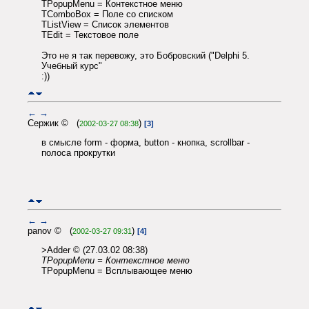
TPopupMenu = Контекстное меню
TComboBox = Поле со списком
TListView = Список элементов
TEdit = Текстовое поле
Это не я так перевожу, это Бобровский ("Delphi 5.
Учебный курс"
:))
←
→
Сержик © (
)
2002-03-27 08:38
[3]
в смысле form - форма, button - кнопка, scrollbar -
полоса прокрутки
←
→
panov © (
)
2002-03-27 09:31
[4]
>Adder © (27.03.02 08:38)
TPopupMenu = Контекстное меню
TPopupMenu = Всплывающее меню