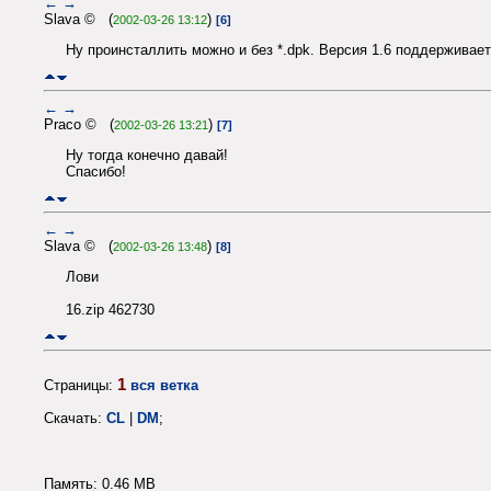
←
→
Slava © (
)
2002-03-26 13:12
[6]
Ну проинсталлить можно и без *.dpk. Версия 1.6 поддерживае
←
→
Praco © (
)
2002-03-26 13:21
[7]
Ну тогда конечно давай!
Спасибо!
←
→
Slava © (
)
2002-03-26 13:48
[8]
Лови
16.zip 462730
1
Страницы:
вся ветка
Скачать:
CL
|
DM
;
Память: 0.46 MB