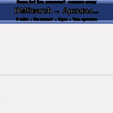
Нашли баг? Есть пожелания? - напишите автору
DMSearch
→ Архивы...
О сайте
→ Как искать?
→ Карта
→ Текс. протокол
.