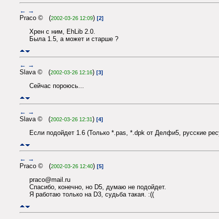
←
→
Praco © (
)
2002-03-26 12:09
[2]
Хрен с ним, EhLib 2.0.
Была 1.5, а может и старше ?
←
→
Slava © (
)
2002-03-26 12:16
[3]
Сейчас пороюсь...
←
→
Slava © (
)
2002-03-26 12:31
[4]
Если подойдет 1.6 (Только *.pas, *.dpk от Делфи5, русские рес
←
→
Praco © (
)
2002-03-26 12:40
[5]
praco@mail.ru
Спасибо, конечно, но D5, думаю не подойдет.
Я работаю только на D3, судьба такая. :((