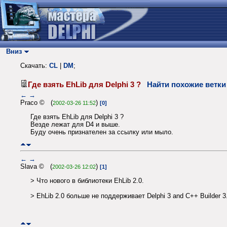
Вниз
Скачать:
CL
|
DM
;
Где взять EhLib для Delphi 3 ?
Найти похожие ветки
←
→
Praco © (
)
2002-03-26 11:52
[0]
Где взять EhLib для Delphi 3 ?
Везде лежат для D4 и выше.
Буду очень признателен за ссылку или мыло.
←
→
Slava © (
)
2002-03-26 12:02
[1]
> Что нового в библиотеки EhLib 2.0.
> EhLib 2.0 больше не поддерживает Delphi 3 and C++ Builder 3