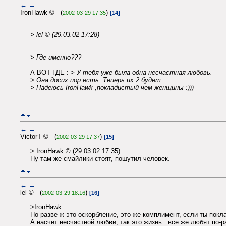
←
→
IronHawk © (
)
2002-03-29 17:35
[14]
> lel © (29.03.02 17:28)
> Где именно???
А ВОТ ГДЕ :
> У тебя уже была одна несчастная любовь.
> Она досих пор есть. Теперь их 2 будет.
> Надеюсь IronHawk ,покладистый чем женщины :)))
←
→
VictorT © (
)
2002-03-29 17:37
[15]
> IronHawk © (29.03.02 17:35)
Ну там же смайлики стоят, пошутил человек.
←
→
lel © (
)
2002-03-29 18:16
[16]
>IronHawk
Но разве ж это оскорбление, это же комплимент, если ты покл
А насчет несчастной любви, так это жизнь...все же любят по-р