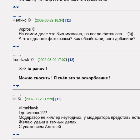
←
→
Феликс © (
)
2002-03-29 16:34
[11]
vopros ©
На самом деле это был мужчина, но после фотошопа... :))))
А что сделали фотошопом? Как обработали, чего добавили?
←
→
IronHawk © (
)
2002-03-29 17:07
[12]
>>> to panov !
Можно сносить ! Я счёл это за оскорбление !
←
→
lel © (
)
2002-03-29 17:28
[13]
>IronHawk
Где именно???
Модератор не киллер неугодных, у модератора представь есть
Желаю удачи в темных делах.
С уважением Алексей.