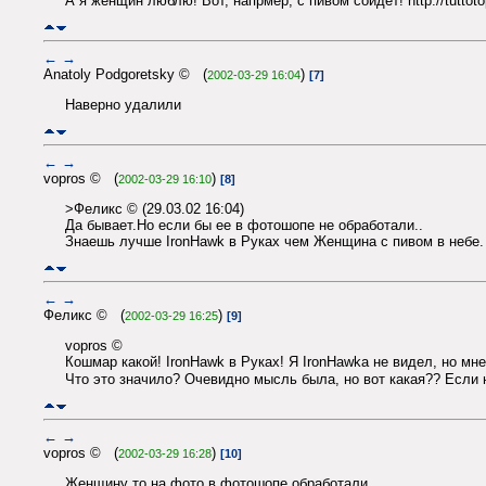
А я женщин люблю! Вот, напрмер, с пивом сойдет! http://tuttot
←
→
Anatoly Podgoretsky © (
)
2002-03-29 16:04
[7]
Наверно удалили
←
→
vopros © (
)
2002-03-29 16:10
[8]
>Феликс © (29.03.02 16:04)
Да бывает.Но если бы ее в фотошопе не обработали..
Знаешь лучше IronHawk в Руках чем Женщина с пивом в небе.
←
→
Феликс © (
)
2002-03-29 16:25
[9]
vopros ©
Кошмар какой! IronHawk в Руках! Я IronHawkа не видел, но мн
Что это значило? Очевидно мысль была, но вот какая?? Если н
←
→
vopros © (
)
2002-03-29 16:28
[10]
Женщину то на фото в фотошопе обработали.