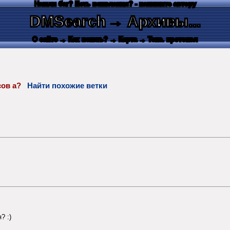
Нашли баг? Есть пожелания? - напишите автору
DMSearch
→ Архивы...
О сайте
→ Как искать?
→ Карта
→ Текс. протокол
осов а?
Найти похожие ветки
? :)