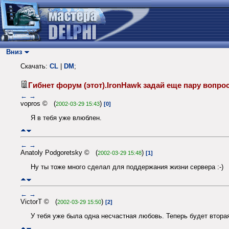
Вниз
Скачать:
CL
|
DM
;
Гибнет форум (этот).IronHawk задай еще пару вопр
←
→
vopros © (
)
2002-03-29 15:43
[0]
Я в тебя уже влюблен.
←
→
Anatoly Podgoretsky © (
)
2002-03-29 15:48
[1]
Ну ты тоже много сделал для поддержания жизни сервера :-)
←
→
VictorT © (
)
2002-03-29 15:50
[2]
У тебя уже была одна несчастная любовь. Теперь будет вторая