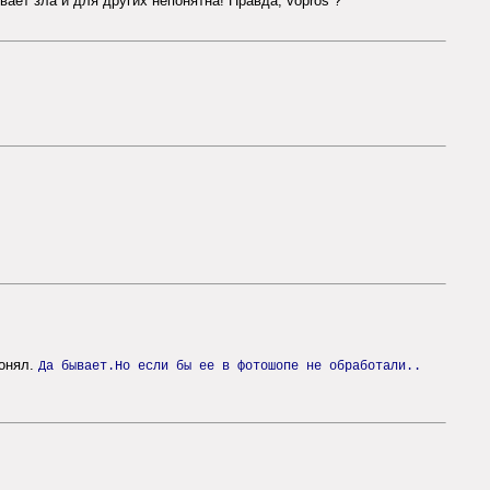
ывает зла и для других непонятна! Правда, vopros ?
понял.
Да бывает.Но если бы ее в фотошопе не обработали..