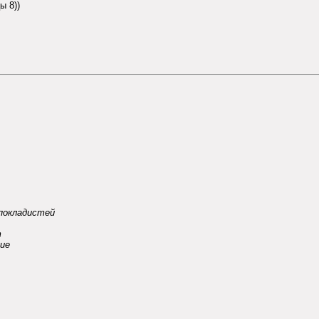
ы 8))
 покладистей
т
гие