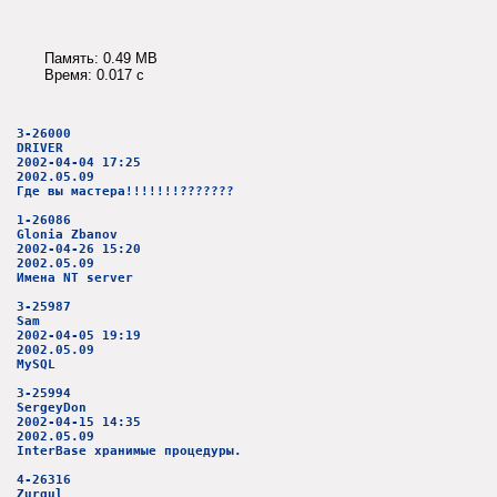
Память: 0.49 MB
Время: 0.017 c
3-26000
DRIVER
2002-04-04 17:25
2002.05.09
Где вы мастера!!!!!!!???????
1-26086
Glonia Zbanov
2002-04-26 15:20
2002.05.09
Имена NT server
3-25987
Sam
2002-04-05 19:19
2002.05.09
MySQL
3-25994
SergeyDon
2002-04-15 14:35
2002.05.09
InterBase хранимые процедуры.
4-26316
Zurgul