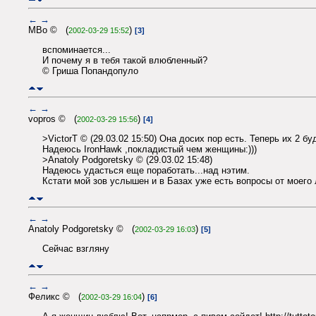
←
→
MBo © (
)
2002-03-29 15:52
[3]
вспоминается...
И почему я в тебя такой влюбленный?
© Гриша Попандопуло
←
→
vopros © (
)
2002-03-29 15:56
[4]
>VictorT © (29.03.02 15:50) Она досих пор есть. Теперь их 2 бу
Надеюсь IronHawk ,покладистый чем женщины:)))
>Anatoly Podgoretsky © (29.03.02 15:48)
Надеюсь удасться еще поработать...над нэтим.
Кстати мой зов услышен и в Базах уже есть вопросы от моего
←
→
Anatoly Podgoretsky © (
)
2002-03-29 16:03
[5]
Сейчас взгляну
←
→
Феликс © (
)
2002-03-29 16:04
[6]