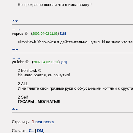
Вы прекрасно поняли что я имел ввиду !
←
→
vopros © (
)
2002-04-02 11:03
[18]
>IronHawk Успокойся я действительно шутил. И не знаю что т
←
→
yaJohn © (
)
2002-04-02 15:11
[19]
2 IronHawk ©
Не надо боятся, он пошутил!
2 ALL
И не тяните свои грязные руки с обкусанными ногтями к хруст
2 Self
ГУСАРЫ - МОЛЧАТЬ!!!
1
Страницы:
вся ветка
Скачать:
CL
|
DM
;