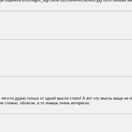
ope.supereva.it/Immagini_big/Carrie%20Stevens/carrie05.jpg Хотя любовь б
е чего-то дурно только от одной мысли стало! А вот эту мысль ваще не 
е сложно, объясни, а то знаешь очень интересно.