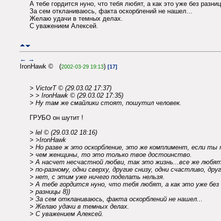
А тебе гордится нуно, что тебя любят, а как это уже без разниц
За сем откланиваюсь, факта оскорблений не нашел...
Желаю удачи в темных делах.
С уважением Алексей.
←
→
IronHawk © (
)
2002-03-29 19:13
[17]
> VictorT © (29.03.02 17:37)
> > IronHawk © (29.03.02 17:35)
> Ну там же смайлики стоят, пошутил человек.
ГРУБО он шутит !
> lel © (29.03.02 18:16)
> >IronHawk
> Но разве ж это оскорбление, это же комплимент, если ты
> чем женщины, то это только твое достоинство.
> А насчет несчастной любви, так это жизнь...все же любя
> по-разному, одни сверху, другие снизу, одни счастливо, дру
> нет, с этим уже ничего поделать нельзя.
> А тебе гордится нуно, что тебя любят, а как это уже без
> разницы 8))
> За сем откланиваюсь, факта оскорблений не нашел...
> Желаю удачи в темных делах.
> С уважением Алексей.