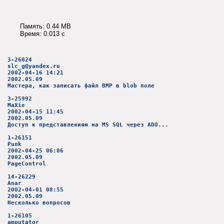
Память: 0.44 MB
Время: 0.013 c
3-26024
slc_g@yandex.ru
2002-04-16 14:21
2002.05.09
Мастера, как записать файл BMP в blob поле
3-25992
MaXie
2002-04-15 11:45
2002.05.09
Доступ к представлениям на MS SQL через ADO...
1-26151
Punk
2002-04-25 06:06
2002.05.09
PageControl
14-26229
Anar
2002-04-01 08:55
2002.05.09
Несколько вопросов
1-26105
amputator