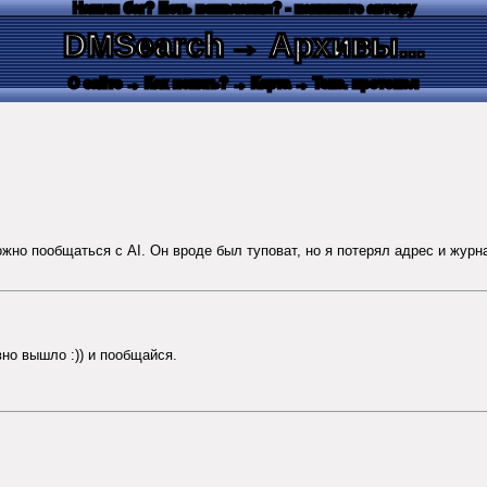
Нашли баг? Есть пожелания? - напишите автору
DMSearch
→ Архивы...
О сайте
→ Как искать?
→ Карта
→ Текс. протокол
можно пообщаться с AI. Он вроде был туповат, но я потерял адрес и журна
вно вышло :)) и пообщайся.