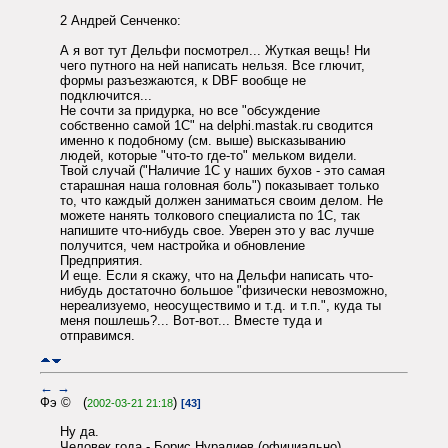
2 Андрей Сенченко:
А я вот тут Дельфи посмотрел... Жуткая вещь! Ни
чего путного на ней написать нельзя. Все глючит,
формы разъезжаются, к DBF вообще не
подключится...
Не сочти за придурка, но все "обсуждение
собственно самой 1С" на delphi.mastak.ru сводится
именно к подобному (см. выше) высказыванию
людей, которые "что-то где-то" мельком видели.
Твой случай ("Наличие 1С у наших бухов - это самая
старашная наша головная боль") показывает только
то, что каждый должен заниматься своим делом. Не
можете нанять толкового специалиста по 1С, так
напишите что-нибудь свое. Уверен это у вас лучше
получится, чем настройка и обновление
Предприятия.
И еще. Если я скажу, что на Дельфи написать что-
нибудь достаточно большое "физически невозможно,
нереализуемо, неосуществимо и т.д. и т.п.", куда ты
меня пошлешь?... Вот-вот... Вместе туда и
отправимся.
←
→
Фэ © (
)
2002-03-21 21:18
[43]
Ну да.
Человек года - Борис Нуралиев (официально).