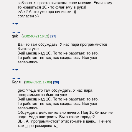
забавно. я просто высказал свое мнение. Если кому-
то нравиться 1С - то флаг ему в руки!
>Alx2 А это уже про пиписьки :))
согласен :-)
←
→
gek (
)
2002-03-21 16:52
[27]
Да что там обсуждать. У нас пара программистов
бьются уже
3-ий месяц над 1С. То то не работает, то это.
То работает не так, как ожидалось. Все уже
запарились.
←
→
Коля (
)
2002-03-21 17:00
[28]
gek: >>Да что там обсуждать. У нас пара
программистов бьются уже
3-ий месяц над 1С. То то не работает, то это.
То работает не так, как ожидалось. Все уже
запарились.
Обсуждать действительно нечего. Над 1С биться не
надо. Надо настроить. Вы в каком городе?
ЗЫ. А "программистов" этих гоните в шею... Нечего
там _програмировать_.