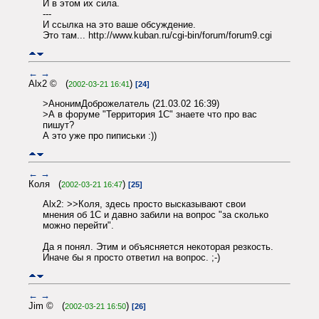
И в этом их сила.
---
И ссылка на это ваше обсуждение.
Это там... http://www.kuban.ru/cgi-bin/forum/forum9.cgi
←
→
Alx2 © (
)
2002-03-21 16:41
[24]
>АнонимДоброжелатель (21.03.02 16:39)
>А в форуме "Территория 1С" знаете что про вас
пишут?
А это уже про пиписьки :))
←
→
Коля (
)
2002-03-21 16:47
[25]
Alx2: >>Коля, здесь просто высказывают свои
мнения об 1С и давно забили на вопрос "за сколько
можно перейти".
Да я понял. Этим и объясняется некоторая резкость.
Иначе бы я просто ответил на вопрос. ;-)
←
→
Jim © (
)
2002-03-21 16:50
[26]