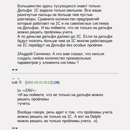
Большинство здесь тусующихся знают только
Дельфи. 1С видели только мельком. Все ваши
разогнутые пальцы не больше чем пустые
разговоры. Сравните количество предприятий
которые работают на 1С и на самописных системах
на Дельфах. И вы поймете, что не только на дельфи
можно решать проблемы учета.
А по деньгам дельфи далеко до 1С. Если за дельфи
будут платить больше чем за 1С многие работающие
на 1С перейдут на Дельфи без особых проблем.
2Андрей Сенченко: А кто вам сказал, что нельзя
создать любое количество произвольных
параметров у элемента системы ?
←
→
vuk © (
)
2002-03-21 20:22
[39]
to -=ZAV=-:
>И вы поймете, что не только на дельфи можно
решать проблемы
>учета.
Вообще говоря, речь идет о том, что проблемы учета
можно решать не только на 1С. А вот на Delphi
можно решать не только проблемы учета. :o)