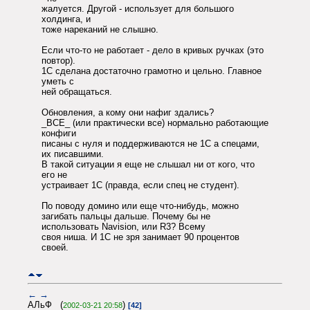
жалуется. Другой - использует для большого
холдинга, и
тоже нареканий не слышно.
Если что-то не работает - дело в кривых ручках (это
повтор).
1С сделана достаточно грамотно и цельно. Главное
уметь с
ней обращаться.
Обновления, а кому они нафиг здались?
_ВСЕ_ (или практически все) нормально работающие
конфиги
писаны с нуля и поддерживаются не 1С а спецами,
их писавшими.
В такой ситуации я еще не слышал ни от кого, что
его не
устраивает 1С (правда, если спец не студент).
По поводу домино или еще что-нибудь, можно
загибать пальцы дальше. Почему бы не
использовать Navision, или R3? Всему
своя ниша. И 1С не зря занимает 90 процентов
своей.
←
→
АЛьФ (
)
2002-03-21 20:58
[42]