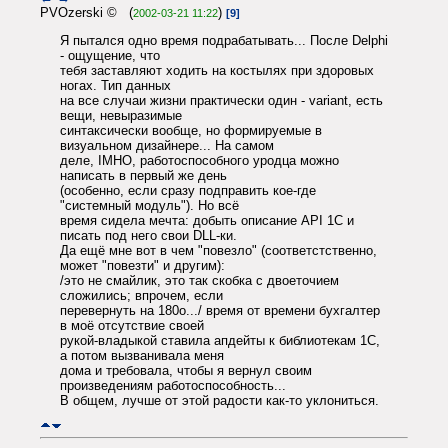
PVOzerski © (
)
2002-03-21 11:22
[9]
Я пытался одно время подрабатывать... После Delphi
- ощущение, что
тебя заставляют ходить на костылях при здоровых
ногах. Тип данных
на все случаи жизни практически один - variant, есть
вещи, невыразимые
синтаксически вообще, но формируемые в
визуальном дизайнере... На самом
деле, IMHO, работоспособного уродца можно
написать в первый же день
(особенно, если сразу подправить кое-где
"системный модуль"). Но всё
время сидела мечта: добыть описание API 1С и
писать под него свои DLL-ки.
Да ещё мне вот в чем "повезло" (соответстственно,
может "повезти" и другим):
/это не смайлик, это так скобка с двоеточием
сложились; впрочем, если
перевернуть на 180o.../ время от времени бухгалтер
в моё отсутствие своей
рукой-владыкой ставила апдейты к библиотекам 1C,
а потом вызванивала меня
дома и требовала, чтобы я вернул своим
произведениям работоспособность...
В общем, лучше от этой радости как-то уклониться.