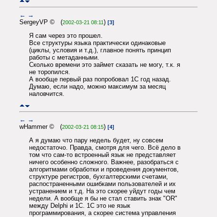
←
→
SergeyVP © (
)
2002-03-21 08:11
[3]
Я сам через это прошел.
Все структуры языка практически одинаковые
(циклы, условия и т.д.), главное понять принцип
работы с метаданными.
Сколько времени это займет сказать не могу, т.к. я
не торопился.
А вообще первый раз попробовал 1С год назад.
Думаю, если надо, можно максимум за месяц
наловчится.
←
→
wHammer © (
)
2002-03-21 08:15
[4]
А я думаю что пару недель будет, ну совсем
недостаточо. Правда, смотря для чего. Всё дело в
том что сам-то встроенный язык не представляет
ничего особенно сложного. Важнее, разобраться с
алгоритмами обработки и проведения документов,
структуре регистров, бухгалтерскими счетами,
распостраненными ошибками пользователей и их
устранением и т.д. На это скорее уйдут годы чем
недели. А вообще я бы не стал ставить знак "OR"
между Delphi и 1С. 1С это не язык
программирования, а скорее система управления