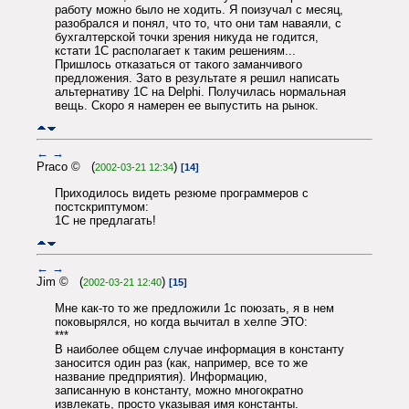
работу можно было не ходить. Я поизучал с месяц,
разобрался и понял, что то, что они там наваяли, с
бухгалтерской точки зрения никуда не годится,
кстати 1С располагает к таким решениям...
Пришлось отказаться от такого заманчивого
предложения. Зато в результате я решил написать
альтернативу 1С на Delphi. Получилась нормальная
вещь. Скоро я намерен ее выпустить на рынок.
←
→
Praco © (
)
2002-03-21 12:34
[14]
Приходилось видеть резюме программеров с
постскриптумом:
1С не предлагать!
←
→
Jim © (
)
2002-03-21 12:40
[15]
Мне как-то то же предложили 1с поюзать, я в нем
поковырялся, но когда вычитал в хелпе ЭТО:
***
В наиболее общем случае информация в константу
заносится один раз (как, например, все то же
название предприятия). Информацию,
записанную в константу, можно многократно
извлекать, просто указывая имя константы.