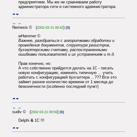
предприятием. Мы же не сравниваем работу
администратора сети и системного администратора.
←
→
Nemesis © (
)
2002-03-21 09:42
[5]
wHammer ©
Важнее, разобраться с алгоритмами обработки и
проведения документов, структуре регистров,
бухгалтерскими счетами, распостраненными
ошибками пользователей и их устранением и т.д.
Прав конечно, но:
А что собственно прийдется делать на 1С - писать
новую конфигурацию, изменять типичную ... учить
работать с конфигурацией бухгалтера ...??? Все это
займет разное количество времени от 1 месяца до
безконечности (особенно последний пункт)
←
→
sudiv © (
)
2002-03-21 09:56
[6]
Delphi
&
1C !!!
←
→