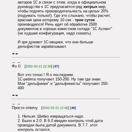
авторов 1С в связи с этим, когда в официальном
руководстве к 1С предлагается ряд
хитрых
мер,
чтобы поднять производительность на целых 20%
(подумать только!). Где это слыхано, чтобы расчет,
красная цена которому 10 сек -
трое суток
производился! Речь идет об обработке 2500
документов в хорошо известном складе "1С Аспект"
(не худшая конфигурация, надо сказать).
И зря думают 1С-овщики, что они больше
дельфистов зарабатывают.
←
→
Фэ © (
)
2002-03-21 22:36
[47]
Вот это точно ! Я о последнем.
1С-ребята получают 150-200. Ну там где знаю.
Мои "дельфинки" и "дельфинисты" получают 250-
400
←
→
Просто отвечу (
)
2002-03-21 22:46
[48]
1. Нельзя. Шибко извращаться надо.
2. Было в 2.0. В 6.0 введен контроль чтоб дата
проводки была датой документа. В 7.7. этот
контроль остался.