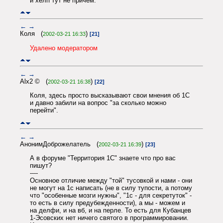
и хелп тут не причем.
←
→
Коля (
)
2002-03-21 16:33
[21]
Удалено модератором
←
→
Alx2 © (
)
2002-03-21 16:38
[22]
Коля, здесь просто высказывают свои мнения об 1С
и давно забили на вопрос "за сколько можно
перейти".
←
→
АнонимДоброжелатель (
)
2002-03-21 16:39
[23]
А в форуме "Территория 1С" знаете что про вас
пишут?
----
Основное отличие между "той" тусовкой и нами - они
не могут на 1с написать (не в силу тупости, а потому
что "особенные мозги нужны", "1с - для секретуток" -
то есть в силу предубежденности), а мы - можем и
на делфи, и на вб, и на перле. То есть для Кубанцев
1-Эсовских нет ничего святого в программировании.