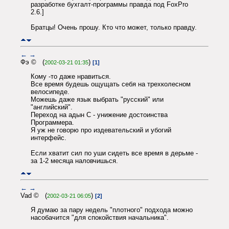
разработке бухгалт-программы правда под FoxPro
2.6.]
Братцы! Очень прошу. Кто что может, только правду.
←
→
Фэ © (
)
2002-03-21 01:35
[1]
Кому -то даже нравиться.
Все время будешь ощущать себя на трехколесном
велосипеде.
Можешь даже язык выбрать "русский" или
"английский".
Переход на адын С - унижение достоинства
Программера.
Я уж не говорю про издевательский и убогий
интерфейс.
Если хватит сил по уши сидеть все время в дерьме -
за 1-2 месяца наловчишься.
←
→
Vad © (
)
2002-03-21 06:05
[2]
Я думаю за пару недель "плотного" подхода можно
насобачится "для спокойствия начальника".