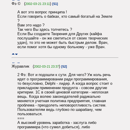
Фэ © (
)
2002-03-21 23:11
[51]
А вот это вопрос принципа !
Если говорить о бабках, кто самый богатый на Земле
?
Вам это надо ?
Так чего Вы здесь толчетесь ?
Если Вы создаете Творения для Других (кайфа
послушайте - он же светиться от своих творческих
удач), то это не может быть быстрым делом. Врач,
если помог хотя бы одному больному - уже Врач.
←
→
Журавлик (
)
2002-03-21 23:37
[52]
2 Фэ: Вот и подошли к сути. Для чего? Уж коль речь
идет о программировании ради программирования,
то безусловно, Delphi - лидер. А когда вопрос стоит о
прикладном применении продукта - совсем другие
критерии. 1С в своей ценовой категории - неплохая
вещь. Когда волею законодателей радикально
меняется учетная политика предприятия, главная
проблема - преодолеть неповоротливость систем.
Пользователям ведь глубоко по шарабану, чем
пользоваться.
===
А высокий уровень заработка - заслуга либо
программера (что сумел добиться), либо