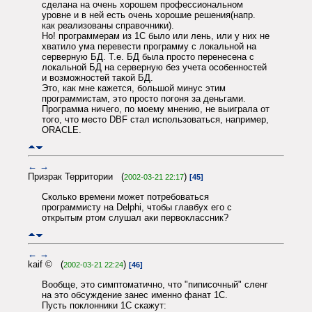
сделана на очень хорошем профессиональном
уровне и в ней есть очень хорошие решения(напр.
как реализованы справочники).
Но! программерам из 1С было или лень, или у них не
хватило ума перевести программу с локальной на
серверную БД. Т.е. БД была просто перенесена с
локальной БД на серверную без учета особенностей
и возможностей такой БД.
Это, как мне кажется, большой минус этим
программистам, это просто погоня за деньгами.
Программа ничего, по моему мнению, не выиграла от
того, что место DBF стал использоваться, например,
ORACLE.
←
→
Призрак Территории (
)
2002-03-21 22:17
[45]
Сколько времени может потребоваться
программисту на Delphi, чтобы главбух его с
открытым ртом слушал аки первоклассник?
←
→
kaif © (
)
2002-03-21 22:24
[46]
Вообще, это симптоматично, что "пиписочный" сленг
на это обсуждение занес именно фанат 1С.
Пусть поклонники 1С скажут: