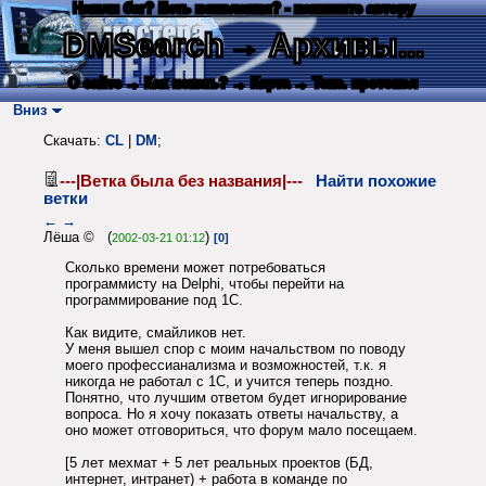
Нашли баг? Есть пожелания? - напишите автору
DMSearch
→ Архивы...
О сайте
→ Как искать?
→ Карта
→ Текс. протокол
Вниз
Скачать:
CL
|
DM
;
---|Ветка была без названия|---
Найти похожие
ветки
←
→
Лёша © (
)
2002-03-21 01:12
[0]
Сколько времени может потребоваться
программисту на Delphi, чтобы перейти на
программирование под 1С.
Как видите, смайликов нет.
У меня вышел спор с моим начальством по поводу
моего профессианализма и возможностей, т.к. я
никогда не работал с 1С, и учится теперь поздно.
Понятно, что лучшим ответом будет игнорирование
вопроса. Но я хочу показать ответы начальству, а
оно может отговориться, что форум мало посещаем.
[5 лет мехмат + 5 лет реальных проектов (БД,
интернет, интранет) + работа в команде по