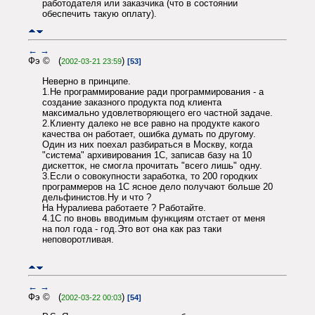
работодателя или заказчика (что в состоянии
обеспечить такую оплату).
←
→
Фэ © (
)
2002-03-21 23:59
[53]
Неверно в принципе.
1.Не программирование ради программирования - а
создание заказного продукта под клиента
максимально удовлетворяющего его частной задаче.
2.Клиенту далеко не все равно на продукте какого
качества он работает, ошибка думать по другому.
Один из них поехал разбираться в Москву, когда
"система" архивирования 1С, записав базу на 10
дискетток, не смогла прочитать "всего лишь" одну.
3.Если о совокупности заработка, то 200 городких
программеров на 1С ясное дело получают больше 20
дельфинистов.Ну и что ?
На Нуралиева работаете ? Работайте.
4.1C по вновь вводимым функциям отстает от меня
на пол года - год.Это вот она как раз таки
неповоротливая.
←
→
Фэ © (
)
2002-03-22 00:03
[54]