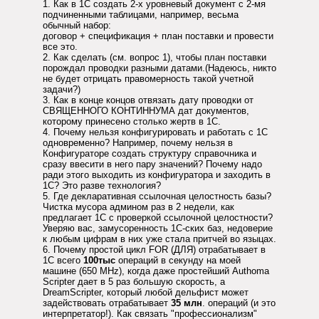
1. Как в 1С создать 2-х уровневый документ с 2-мя
подчиненными таблицами, например, весьма
обычный набор:
договор + спецификация + план поставки и провести
все это.
2. Как сделать (см. вопрос 1), чтобы план поставки
порождал проводки разными датами.(Надеюсь, никто
не будет отрицать правомерность такой учетной
задачи?)
3. Как в конце концов отвязать дату проводки от
СВЯЩЕННОГО КОНТИННУМА дат документов,
которому принесено столько жертв в 1С.
4. Почему нельзя конфигурировать и работать с 1С
одновременно? Например, почему нельзя в
Конфигураторе создать структуру справочника и
сразу ввесити в него пару значений? Почему надо
ради этого выходить из конфигуратора и заходить в
1С? Это разве технология?
5. Где декларативная ссылочная целостность базы?
Чистка мусора админом раз в 2 недели, как
предлагает 1С с проверкой ссылочной целостности?
Уверяю вас, замусоренность 1С-ских баз, недоверие
к любым цифрам в них уже стала притчей во языцах.
6. Почему простой цикл FOR (ДЛЯ) отрабатывает в
1С всего
100тыс
операций в секунду на моей
машине (650 MHz), когда даже простейший Authoma
Scripter дает в 5 раз большую скорость, а
DreamScripter, который любой дельфист может
задействовать отрабатывает
35 млн
. операций (и это
интерпретатор!). Как связать "профессионализм"