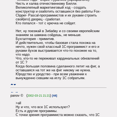
Честь и халва отечественному Билли.
Великолепный маркетинговый ход - создать
конструктор и озаботить оставшихся без работы Fox-
Clipper- Pascal-программистов и их руками строить
свой(его) дворец - сработал.
Кто попался - тот с крючка не сойдет.
Нет, ну поезжай в Зибабву и со своими европейским
знанием за шамана сойдешь, не меньше.
Бухгалтерия - примитив.
И действительно, чтобы базовая стала похожа на
нечто, нужен свой классный 1C-программист и его и
руками бухов выстраивается что-то похожее на то,
что надо.
Что, кто-то не переживал кардинальных обновлений
от 1С ?
Когда большая половина сделанного летит на фиг, а
оставшаяся на тот же на фиг никому не нужна.
Юродство и уродство - при всем уважении к
вынужденно севшим на иглу 1С собратьям.
←
→
panov © (
)
2002-03-21 21:21
[44]
>all
Ну и что, что все 1С используют?
Есть и другие программы.
С точки зрения программиста можно сказать, что 1С