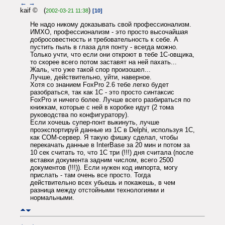
←
→
kaif © (
)
2002-03-21 11:38
[10]
Не надо никому доказывать свой профессионализм.
ИМХО, профессионализм - это просто высочайшая
добросовестность и требовательность к себе. А
пустить пыль в глаза для понту - всегда можно.
Только учти, что если они откроют в тебе 1С-овщика,
то скорее всего потом заставят на ней пахать...
Жаль, что уже такой спор произошел...
Лучше, действительно, уйти, наверное.
Хотя со знанием FoxPro 2.6 тебе легко будет
разобраться, так как 1C - это просто синтаксис
FoxPro и ничего более. Лучше всего разбираться по
книжкам, которые с ней в коробке идут (2 тома
руководства по конфигуратору).
Если хочешь супер-понт выкинуть, лучше
проэкспортируй данные из 1С в Delphi, используя 1С,
как COM-сервер. Я такую фишку сделал, чтобы
перекачать данные в InterBase за 20 мин и потом за
10 сек считать то, что 1С три (!!!) дня считала (после
вставки документа задним числом, всего 2500
документов (!!!)). Если нужен код импорта, могу
прислать - там очень все просто. Тогда
действительно всех убьешь и покажешь, в чем
разница между отстойными технологиями и
нормальными.
←
→