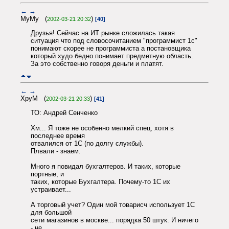
←
→
МуМу (
)
2002-03-21 20:32
[40]
Друзья! Сейчас на ИТ рынке сложилась такая
ситуация что под словосочитанием "программист 1с"
понимают скорее не программиста а постановщика
который худо бедно понимает предметную область.
За это собственно говоря деньги и платят.
←
→
XpyM (
)
2002-03-21 20:33
[41]
ТО: Андрей Сенченко
Хм... Я тоже не особенно мелкий спец, хотя в
последнее время
отвалился от 1С (по долгу службы).
Плвали - знаем.
Много я повидал бухгалтеров. И таких, которые
портные, и
таких, которые Бухгалтера. Почему-то 1С их
устраивает...
А торговый учет? Один мой товарисч использует 1С
для большой
сети магазинов в москве... порядка 50 штук. И ничего
- не