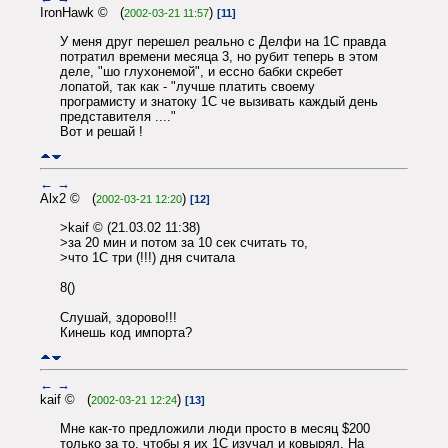
IronHawk © (
)
2002-03-21 11:57
[11]
У меня друг перешел реально с Делфи на 1С правда
потратил времени месяца 3, но рубит теперь в этом
деле, "шо глухонемой", и ессно бабки скребет
лопатой, так как - "лучше платить своему
програмисту и знатоку 1С че вызивать каждый день
представителя ...."
Вот и решай !
←
→
Alx2 © (
)
2002-03-21 12:20
[12]
>kaif © (21.03.02 11:38)
>за 20 мин и потом за 10 сек считать то,
>что 1С три (!!!) дня считала
8()
Слушай, здорово!!!
Кинешь код импорта?
←
→
kaif © (
)
2002-03-21 12:24
[13]
Мне как-то предложили люди просто в месяц $200
только за то, чтобы я их 1С изучал и ковырял. На