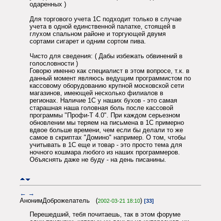
одаренных )
Для торгового учета 1С подходит только в случае
учета в одной единственной палатке, стоящей в
глухом спальном районе и торгующей двумя
сортами сигарет и одним сортом пива.
Чисто для сведения: ( Дабы избежать обвинений в
голословности )
Говорю именно как специалист в этом вопросе, т.к. в
данный момент являюсь ведущим программистом по
кассовому оборудованию крупной московской сети
магазинов, имеющей несколько филиалов в
регионах. Наличие 1С у наших бухов - это самая
старашная наша головная боль после кассовой
программы "Профи-Т 4.0". При каждом серьезном
обновлении мы теряем на письмена в 1С примерно
вдвое больше времени, чем если бы делали то же
самое в скриптах "Домино" например. О том, чтобы
учитывать в 1С еще и товар - это просто тема для
ночного кошмара любого из наших программеров.
Объяснять даже не буду - на день писанины.
←
→
АнонимДоброжелатель (
)
2002-03-21 18:10
[33]
Перешедший, тебя почитаешь, так в этом форуме