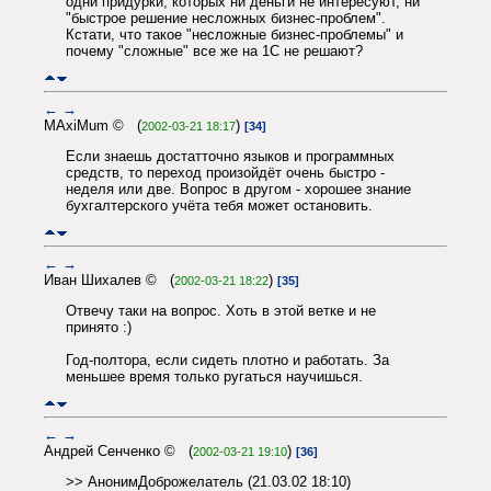
одни придурки, которых ни деньги не интересуют, ни
"быстрое решение несложных бизнес-проблем".
Кстати, что такое "несложные бизнес-проблемы" и
почему "сложные" все же на 1С не решают?
←
→
MAxiMum © (
)
2002-03-21 18:17
[34]
Если знаешь достатточно языков и программных
средств, то переход произойдёт очень быстро -
неделя или две. Вопрос в другом - хорошее знание
бухгалтерского учёта тебя может остановить.
←
→
Иван Шихалев © (
)
2002-03-21 18:22
[35]
Отвечу таки на вопрос. Хоть в этой ветке и не
принято :)
Год-полтора, если сидеть плотно и работать. За
меньшее время только ругаться научишься.
←
→
Андрей Сенченко © (
)
2002-03-21 19:10
[36]
>> АнонимДоброжелатель (21.03.02 18:10)