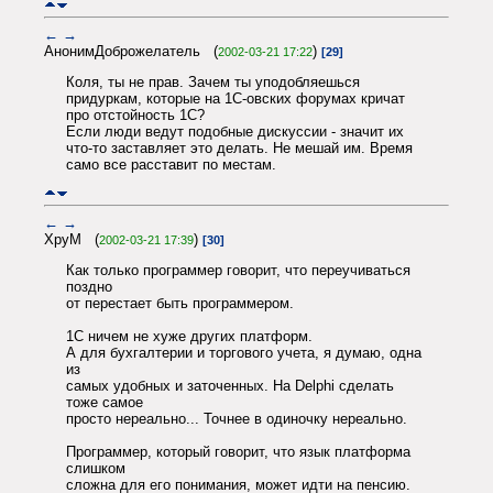
←
→
АнонимДоброжелатель (
)
2002-03-21 17:22
[29]
Коля, ты не прав. Зачем ты уподобляешься
придуркам, которые на 1С-овских форумах кричат
про отстойность 1С?
Если люди ведут подобные дискуссии - значит их
что-то заставляет это делать. Не мешай им. Время
само все расставит по местам.
←
→
XpyM (
)
2002-03-21 17:39
[30]
Как только программер говорит, что переучиваться
поздно
от перестает быть программером.
1С ничем не хуже других платформ.
А для бухгалтерии и торгового учета, я думаю, одна
из
самых удобных и заточенных. На Delphi сделать
тоже самое
просто нереально... Точнее в одиночку нереально.
Программер, который говорит, что язык платформа
слишком
сложна для его понимания, может идти на пенсию.