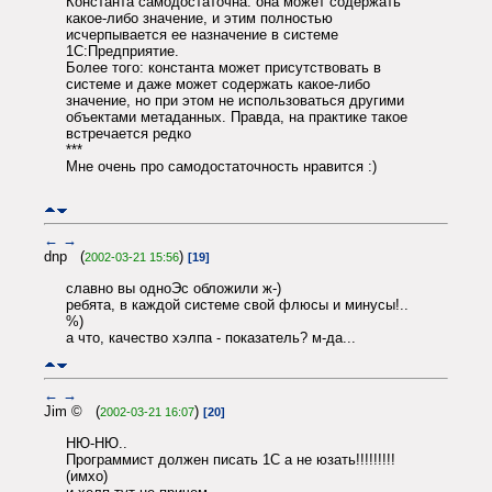
Константа самодостаточна: она может содержать
какое-либо значение, и этим полностью
исчерпывается ее назначение в системе
1С:Предприятие.
Более того: константа может присутствовать в
системе и даже может содержать какое-либо
значение, но при этом не использоваться другими
объектами метаданных. Правда, на практике такое
встречается редко
***
Мне очень про самодостаточность нравится :)
←
→
dnp (
)
2002-03-21 15:56
[19]
славно вы одноЭс обложили ж-)
ребята, в каждой системе свой флюсы и минусы!..
%)
а что, качество хэлпа - показатель? м-да...
←
→
Jim © (
)
2002-03-21 16:07
[20]
НЮ-НЮ..
Программист должен писать 1С а не юзать!!!!!!!!!
(имхо)