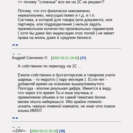
>> почему "сложные" все же на 1С не решают?
Потому, что это физически невозможно,
нереализуемо, неосуществимо и т.д. и т.п.
Система, в которой для товара (или документа, или
партнера, или подразделения ) нельзя задать
произвольное количество произвольных параметров
( хотя бы даже без индексации этих полей ) не имеет
права на жизнь даже в среднем бизнесе.
←
→
Андрей Сенченко © (
)
2002-03-21 19:40
[37]
А собственно по переходу на 1С ...
Ежели собственно в бухгалтерском и товарном учете
шаришь - то недолго ( пару месяцев ). Если нет -
добавляй время на освоение вышеупомянутого.
Полгода - вполне реальная цифра. Имеется в виду,
что через это время Ты и язык изучишь в
приемлемом объеме и по самой тематике более-
менее опыта наберешься. Ибо
крайне тяжело
искать черную темной комнате, не зная что такое
кошка
ИМХО
←
→
-=ZAV=- (
)
2002-03-21 20:19
[38]