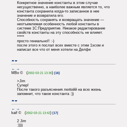
Конкретное значение константы в этом случае
несущественно, а наиболее важным является то, что
константа сохранила когда-то записанное в нее
значение и возвратила его.
Способность сохранять и возвращать значение —
неотъемлемая особенность любой константы в
системе 1С:Предприятие. Никакое редактирование
свойств константы на эту способность не влияет.
*****
просто гениально!! :-)
после этого я послал всех вместе с этим 1эсом и
написал все что от меня хотели на Делфе
←
→
MBo © (
)
2002-03-21 13:36
[16]
>Jim
Супер!
После такого разъяснения любойй на всю жизнь
запомнит, что такое константа :))
←
→
kaif © (
)
2002-03-21 13:42
[17]
2 Jim
:))))