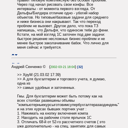
правил типовую комплексную без особых проблем.
Через год начал рисовать свои конфы. Все
интервалы - от момента первого взгляда. От
Дельфы/Билдера отличие одно - убогий набор
объектов. Но типовые/базовые задачи для среднего
и ниже бизнеса они накрывают. Так что переход
проблем не вызовет. Другое дело, что пока ТЗ
напишешь, что Дельфя, что одинэсик тебе до фени.
Кстати, на мой взгляд 1С заточен под две задачи:
быстрое решение несложных бизнес-проблем и не
менее быстрое заколачивание бабок. Что лично для
меня сейчас и требуется.
←
→
Андрей Сенченко © (
)
2002-03-21 18:04
[32]
>> XpyM (21.03.02 17:39)
>> А для бухгалтерии и торгового учета, я думаю,
одна из
>> самых удобных и заточенных.
Гмы. Для бухгалтерии может быть потому как на
всех столбах развешены объявы
"компьютерныекурсыготовимсупербухгалтеразаодиндень"
и на этих курсах бывших портних учат :
1. Нажимать на кнопку включения компа
2. Находить на рабочем столе ярлычок 1С
3. Отличать 68-й от 52-го рассчетного счетов ( это
уже дополнительно - на спец. занятиях для самых