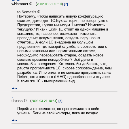
wHammer © (
)
2002-03-21 10:10
[7]
to Nemesis ©
По-твоему, чтобы написать новую конфигурацию,
скажем, даже для 1С:Бухгалтерия, не говоря уже о
Предприятии, нужно минимум 1 месяц? Изменять
текущую? И как? Если 1С стоит на одной машине в
магазине, то, наверное, возможно - изменить
проведение документиков, создать пару новых
отчетов... А если 1С внедрена на большом
предприятии, где каждой службе, в соответствии с
новыми законами или нормативными актами,
необходимо переработать старое, создать новое,
сколько времени понадобится? Всё дело в
масштабах внедрения. Хотелось бы добавить, что,
работа программиста 1С, скорее сопровождение, чем
разработка. И по оплате не меньше программиста на
Delphi, хотя намного (IMHO) однообразнее и скучнее.
К тому же 1С - вымирающий вид.
←
→
drpass © (
)
2002-03-21 10:51
[8]
Перейти-то несложно, но программиста в себе
убьешь. Беги из этой конторы, пока не поздно
←
→