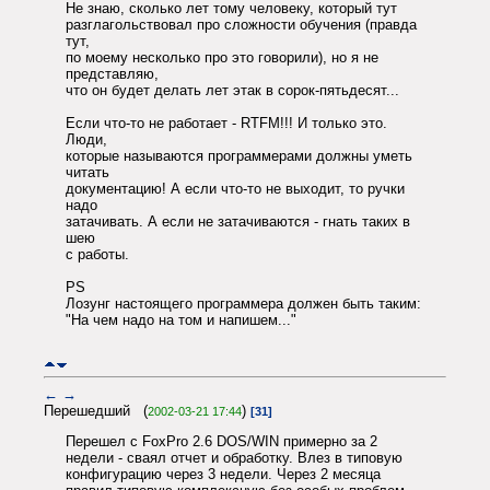
Не знаю, сколько лет тому человеку, который тут
разглагольствовал про сложности обучения (правда
тут,
по моему несколько про это говорили), но я не
представляю,
что он будет делать лет этак в сорок-пятьдесят...
Если что-то не работает - RTFM!!! И только это.
Люди,
которые называются программерами должны уметь
читать
документацию! А если что-то не выходит, то ручки
надо
затачивать. А если не затачиваются - гнать таких в
шею
с работы.
PS
Лозунг настоящего программера должен быть таким:
"На чем надо на том и напишем..."
←
→
Перешедший (
)
2002-03-21 17:44
[31]
Перешел с FoxPro 2.6 DOS/WIN примерно за 2
недели - сваял отчет и обработку. Влез в типовую
конфигурацию через 3 недели. Через 2 месяца