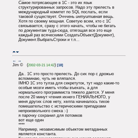
Самое потрясающее в 1С - это их язык
структурированных запросов. Надо эту прелесть в
международный комитет по SQL послать, если
таковой существует. Очччень
интуитивная
вещь.
Хотя по своему мощная. Советую всем, кто с 1С
связывается, сразу с этого начать, чтобы не бегать
по документам туда-сюда, отягощая все это еще
каждый раз всяческими СоздатьОбъект(Документ),
Документ.ВыбратьСтроки и т.п...
←
→
Jim © (
)
2002-03-21 14:42
[18]
Да.. 1С это просто прелесть. До сих пор с дрожью
вспоминаю, чуть не вляпался.
IMHO 1С это тулза для секретуток, тут надо какие-то
особые мозги иметь чтобы въехать, а для
нормального программиста тяжело дается. У меня
после 20 минут чтения ихнего ГЕНИАЛЬНОГО, у
меня других слов нету, хелпа начиналось тихое
помешательство с истерическими припадками
непроизвольного смеха :-)
я парочку сохранил для потомков
вот еще один
****
Например, независимым объектом метаданных
является константа.