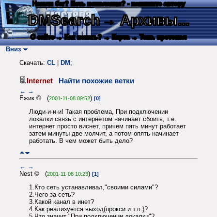
Нашли баг? Есть пожелания? - напишите автору
DMSearch
→ Архивы...
О сайте
→ Как искать?
→ Карта
→ Текс. протокол
Вниз
Скачать:
CL
|
DM
;
Internet
Найти похожие ветки
←
→
Ежик © (
)
2001-11-08 09:52
[0]
Люди-и-и-и! Такая проблема, При подключении
локалки связь с интернетом начинает сбоить, т.е.
интернет просто виснет, причем пять минут работает
затем минуты две молчит, а потом опять начинает
работать. В чем может быть дело?
←
→
Nest © (
)
2001-11-08 10:23
[1]
1.Кто сеть устанавливал,"своими силами"?
2.Чего за сеть?
3.Какой канал в инет?
4.Как реализуется выход(прокси и т.п.)?
5.Что значит "При подключении локалки"?