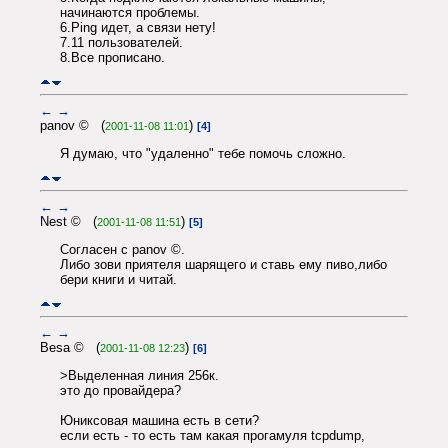
начинаются проблемы.
6.Ping идет, а связи нету!
7.11 пользователей.
8.Все прописано.
←
→
panov © (
)
2001-11-08 11:01
[4]
Я думаю, что "удаленно" тебе помочь сложно.
←
→
Nest © (
)
2001-11-08 11:51
[5]
Согласен с panov ©.
Либо зови приятеля шарящего и ставь ему пиво,либо
бери книги и читай.
←
→
Besa © (
)
2001-11-08 12:23
[6]
>Выделенная линия 256к.
это до провайдера?
Юниксовая машина есть в сети?
если есть - то есть там какая прогамуля tcpdump,