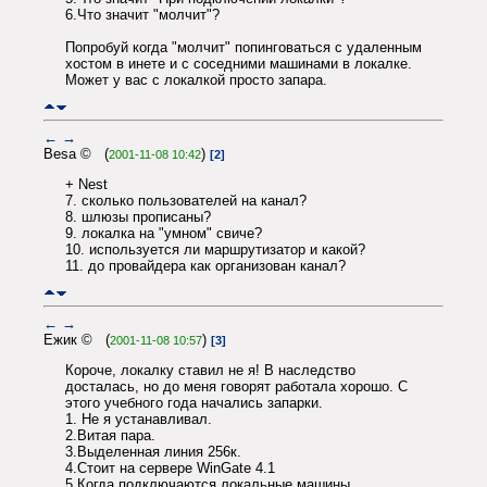
6.Что значит "молчит"?
Попробуй когда "молчит" попинговаться с удаленным
хостом в инете и с соседними машинами в локалке.
Может у вас с локалкой просто запара.
←
→
Besa © (
)
2001-11-08 10:42
[2]
+ Nest
7. сколько пользователей на канал?
8. шлюзы прописаны?
9. локалка на "умном" свиче?
10. используется ли маршрутизатор и какой?
11. до провайдера как организован канал?
←
→
Ежик © (
)
2001-11-08 10:57
[3]
Короче, локалку ставил не я! В наследство
досталась, но до меня говорят работала хорошо. С
этого учебного года начались запарки.
1. Не я устанавливал.
2.Витая пара.
3.Выделенная линия 256к.
4.Стоит на сервере WinGate 4.1
5.Когда подключаются локальные машины,