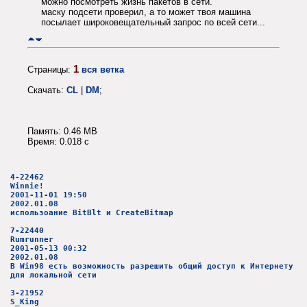
можно посмотреть жизнь пакетов в сети.
маску подсети проверил, а то может твоя машина
посылает широковещательный запрос по всей сети...
1
Страницы:
вся ветка
Скачать:
CL
|
DM
;
Память: 0.46 MB
Время: 0.018 c
4-22462
Winnie!
2001-11-01 19:50
2002.01.08
использоание BitBlt и CreateBitmap
7-22440
Rumrunner
2001-05-13 00:32
2002.01.08
В Win98 есть возможность разрешить общий доступ к Интернету
для локальной сети
3-21952
S_King