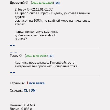
Дремучий © (
)
2001-11-02 16:26
[26]
2 Tosov © (02.11.01 01:30)
>>Open Source Project - Видеть, учитывая мнение
других...
согласен на 100%, по крайней мере на начальных
этапах
нашел прикольную картинку,
добавилась заставка/about
;) и как?
←
→
Tosov © (
)
2001-11-03 00:55
[27]
Картинка нормальная.. Интерфейс есть,
внутренностей проги нет :( описания тоже
1
Страницы:
вся ветка
Скачать:
CL
|
DM
;
Память: 0.54 MB
Время: 0.036 c