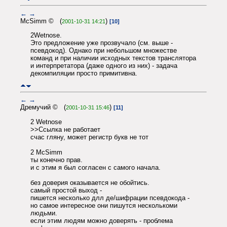
←
→
McSimm © (
)
2001-10-31 14:21
[10]
2Wetnose.
Это предложение уже прозвучало (см. выше -
псевдокод). Однако при небольшом множестве
команд и при наличии исходных текстов транслятора
и интерпретатора (даже одного из них) - задача
декомпиляции просто примитивна.
←
→
Дремучий © (
)
2001-10-31 15:46
[11]
2 Wetnose
>>Ссылка не работает
счас гляну, может регистр букв не тот
2 McSimm
ты конечно прав.
и с этим я был согласен с самого начала.
без доверия оказывается не обойтись.
самый простой выход -
пишется несколько длл де/шифрации псевдокода -
но самое интересное они пишутся несколькоми
людьми.
если этим людям можно доверять - проблема