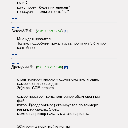
ну и ?
кому проект будет интересен?
голосуем... только те кто "за".
←
→
SergeyVP © (
)
2001-10-29 07:54
[1]
Мне идея нравится.
Только подробнее, пожалуйста про пункт 3.б и про
контейнер.
←
→
Дремучий © (
)
2001-10-29 10:40
[2]
с контейнером можно мудрить сколько угодно.
самое красивое создать
3а)игра-
СОМ
сервер
самое простое - когда контейнер обыкновенный
файл,
который(содержимое) сканируется по таймеру
например каждых 5 сек.
можно например начать с этого варианта.
3б)игроки(алгоритмы)-клиенты