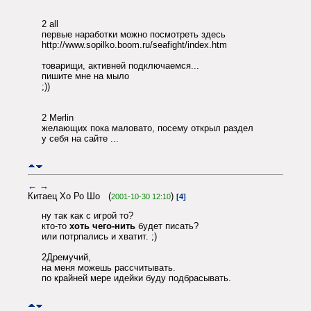
2 all
первые наработки можно посмотреть здесь
http://www.sopilko.boom.ru/seafight/index.htm
товарищи, активней подключаемся...
пишите мне на мыло
;))
2 Merlin
желающих пока маловато, посему открыл раздел
у себя на сайте ...
←
→
Китаец Хо Ро Шо (
)
2001-10-30 12:10
[4]
ну так как с игрой то?
кто-то
хоть чего-нить
будет писать?
или потрпались и хватит. ;)
2Дремучий,
на меня можешь рассчитывать.
по крайней мере идейки буду подбрасывать.