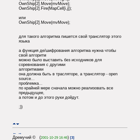
OwnShip[2].Move(mvMove);
OwnShip[2].Fire(MapCell[i,j]);
или
OwnShip[2].Move(mvMove);
для такого алгоритма пишется свой транслятор этого
языка
а функция де/шифрования алгоритма нужна чтобы
свой алгоритм
можно было выставить без исходников для
соревнования с другими
алгоритмами
она должна быть в трасляторе, а транслятор - open
source...
проблемка...
по крайней мере сначала можно реализовать все
предыдущее,
а потом и до этого руки дойдут.
;))
←
→
Дремучий © (
)
2001-10-29 16:46
[3]