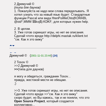
2 Дремучий ©
(типа для даунов)
1. Пожалуйста не надо мои слова переделывать. Я
хотел узнать что за новый язык будет: Стандартные
функции Pascal или вида HrenPoiMeChto(KORABL
@oid^,MMM $$koj$):KDKF; для которых нужен help.
2. В целом.
3. Уже готов скриншот игры, но нет ее описания.
Сделай чтото вроде http://delphi.mastak.ru/klient.txt
"см. Как я это вижу"
←
→
Дремучий © (
)
2001-11-01 23:44
[24]
2 Tosov ©
>>2 Дремучий ©
>>
(типа для даунов)
я могу и обидеться, гражданин Tosov...
правда, жестокой мести не обещаю.
;)
>>3. Уже готов скриншот игры, но нет ее описания.
Сделай чтото вроде >>"см. Как я это вижу"
скоро будет, но Вы кажись, так и не поняли, что это
Open Source Project
, который создается
коллективно...