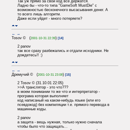
Так уж прямо за свой код все держатся.
Ладно бы - что-то типа "GameSoft MustDie" с
возможностью бесконечного высасывания денег. А
то всего лишь алгоритм.
Даже если уйдет - много потеряете?
←
→
Tosov © (
)
2001-10-31 22:39
[14]
2 panov
так все сразу разбежались и отдали исходники. Не
дождетесь!! :)
←
→
Дремучий © (
)
2001-10-31 23:08
[15]
2 Tosov © (31.10.01 22:05)
>>А транслятор - это что???
в моем понимании то же что и интерпретатор -
програма которая выполняет
код написаный на каком-нибудь языке (или его
псевдокод) без компиляции т.е. прямого перевода в
машинные коды.
2 panov
а защита - вещь нужная, только нужно сначала
чтобы было что защищать...