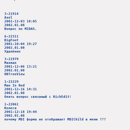
3-21914
Axel
2001-12-03 18:05
2002.01.08
Вопрос по MIDAS.
6-22311
BigFoot
2001-10-04 19:27
2002.01.08
Удалённо
3-21979
Maxman
2001-12-06 13:21
2002.01.08
DBTreeView
1-22229
Man In Red
2001-12-16 14:31
2002.01.08
Опять вопрос связаный с RichEdit!
1-22061
Колеся
2001-12-18 19:44
2002.01.08
почему MDI форма не отображает MDIChild в меню ???