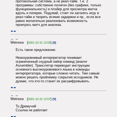
протокольная система, а не реал-тайм. Т.е. 2
программы: собственно полигон (без графики, только
функциональность) и плэйер для просмотра матча
вдоль и поперек. Подумай, стоит ли загонять игру в
реал-тайм и творить всякие задержки и пр., если все
равно желательно реализовать возможность
проиграть матч для анализа.
←
→
Wetnose (
)
2001-10-31 13:55
[8]
Есть такое предложение:
Низкоуровневый интерпретатор понимает
ограниченный скудный набор команд (аналог
Assembler). Транслятор переводит инструкции
основного высокоуровневого языка в команды
интерпретатора, которые сложно читать. Тем самым
можно решить проблемму сокрытия исходников. Не
думаю, что кто-то станет их расшифровывать.
←
→
Wetnose (
)
2001-10-31 13:57
[9]
To Дремучий
Ссылка не работает