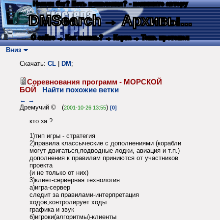
Нашли баг? Есть пожелания? - напишите автору
DMSearch
→ Архивы...
О сайте
→ Как искать?
→ Карта
→ Текс. протокол
Вниз
Скачать:
CL
|
DM
;
Соревнования программ - МОРСКОЙ
БОЙ
Найти похожие ветки
←
→
Дремучий © (
)
2001-10-26 13:55
[0]
кто за ?
1)тип игры - стратегия
2)правила классыческие с дополнениями (корабли
могут двигаться,подводные лодки, авиация и т.п.)
дополнения к правилам приниются от участников
проекта
(и не только от них)
3)клиет-серверная технология
а)игра-сервер
следит за правилами-интерпретация
ходов,контролирует ходы
графика и звук
б)игроки(алгоритмы)-клиенты