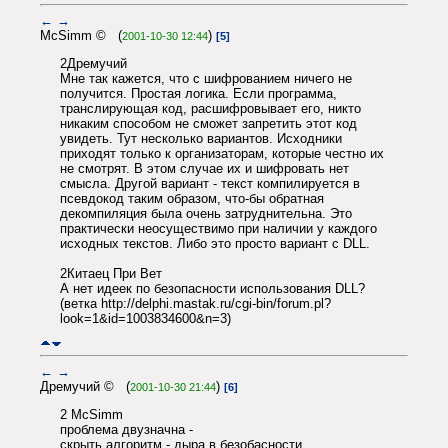
←
→
McSimm © (
)
2001-10-30 12:44
[5]
2Дремучий
Мне так кажется, что с шифрованием ничего не
получится. Простая логика. Если программа,
транслирующая код, расшифровывает его, никто
никаким способом не сможет запретить этот код
увидеть. Тут несколько вариантов. Исходники
приходят только к организаторам, которые честно их
не смотрят. В этом случае их и шифровать нет
смысла. Другой вариант - текст компилируется в
псевдокод таким образом, что-бы обратная
декомпиляция была очень затруднительна. Это
практически неосуществимо при наличии у каждого
исходных текстов. Либо это просто вариант с DLL.
2Китаец При Вет
А нет идеек по безопасности использования DLL?
(ветка http://delphi.mastak.ru/cgi-bin/forum.pl?
look=1&id=1003834600&n=3)
←
→
Дремучий © (
)
2001-10-30 21:44
[6]
2 McSimm
проблема двузначна -
скрыть алгоритм - дыра в безобасности