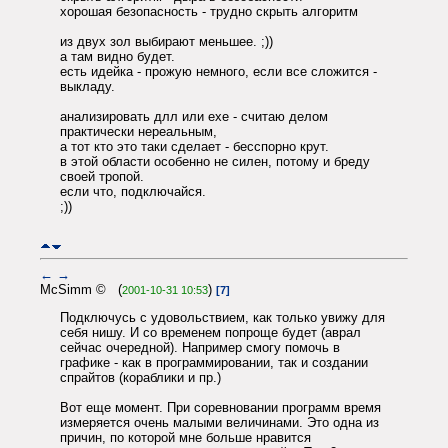
хорошая безопасность - трудно скрыть алгоритм
из двух зол выбирают меньшее. ;))
а там видно будет.
есть идейка - прожую немного, если все сложится -
выкладу.
анализировать длл или ехе - считаю делом
практически нереальным,
а тот кто это таки сделает - бесспорно крут.
в этой области особенно не силен, потому и бреду
своей тропой.
если что, подключайся.
;))
←
→
McSimm © (
)
2001-10-31 10:53
[7]
Подключусь с удовольствием, как только увижу для
себя нишу. И со временем попроще будет (аврал
сейчас очередной). Например смогу помочь в
графике - как в программировании, так и создании
спрайтов (кораблики и пр.)
Вот еще момент. При соревновании программ время
измеряется очень малыми величинами. Это одна из
причин, по которой мне больше нравится