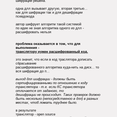
шифрации решена.
одна длл вызывает другую, вторая третью...
как для шифрации так и для дешифрации
псевдокода
автор шифрует алгоритм такой системой
по идее не зная алгоритма одного из длл -
расшифровать нельзя
проблема оказывается в том, что для
выполнения -
транслятору нужен расшифрованный код.
это значит, что если в код траслятора дописать
сбрасывание
расшифрованного алгоритма куда-нить на диск... то
вся шифрация до п...
выход длл шифрации - должны быть
сертифицированными по отношению к коду
транслятора - т.е. если КС транслятора
отличается от заданого, то
дешифрации не происходит. Таких проверок должно
быть несколько (непосредственоо в длл) в разных
местах, чтоб ломать труднее было.
в результате
транслятор - open source