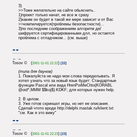
3)
>>Тоже желательно на сайте обьяснить..
1)проект только начат, не все ж сразу
2)каким он будет в такой же мере зависит и от Вас
>>компилируется(проблемы безопастности)...
3)по последним соображениям алгоритм де/
шифруется сертифицированными длл, но остается
проблема с отладчиком... (см. выше)
←
→
Tosov © (
)
2001-11-01 22:22
[22]
(типа для даунов)
1. Пожалуйста не надо мои слова переделывать. Я
хотел узнать что за новый язык будет: Стандартные
функции Pascal или вида HrenPoiMeChto(KORABL
@oid^,MMM $$koj$):KDKF; для которых нужен help.
2. В целом.
3. Уже готов скриншот игры, но нет ее описания.
Сделай чтото вроде http://delphi.mastak.ru/klient.txt
"см. Как я это вижу"
←
→
Tosov © (
)
2001-11-01 22:23
[23]