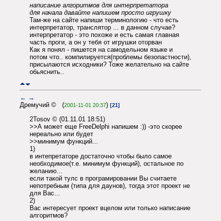
написание алгоритмов для интерпретатора
для начала давайте напишем просто игрушку
Там-же на сайте напиши терминологию - что есть
интерпретатор, транслятор ... в данном случае?
интерпретатор - это похоже и есть самая главная
часть проги, а он у тебя от игрушки оторван
Как я понял - пишется на самодельном языке и
потом что.. компилируется(проблемы безопастности),
присылаются исходники? Тоже желательно на сайте
обьяснить..
←
→
Дремучий © (
)
2001-11-01 20:37
[21]
2Tosov © (01.11.01 18:51)
>>А может еще FreeDelphi напишем :)) -это скорее
нереально или будет
>>минимум функций...
1)
в интепретаторе достаточно чтобы было самое
необходимое(т.е. минимум функций), остальное по
желанию...
если такой тулс в програмировании Вы считаете
непотребным (типа для даунов), тогда этот проект не
для Вас...
2)
Вас интересует проект вцелом или только написание
алгоритмов?