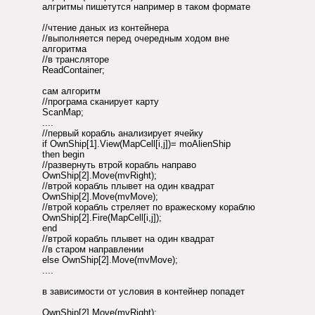
алгритмы пишетутся например в таком формате
//чтение даных из контейнера
//выполняется перед очередным ходом вне
алгоритма
//в трансляторе
ReadContainer;
сам алгоритм
//програма сканирует карту
ScanMap;
....
//первый корабль анализирует ячейку
if OwnShip[1].View(MapCell[i,j])= moAlienShip
then begin
//развернуть втрой корабль направо
OwnShip[2].Move(mvRight);
//втрой корабль плывет на один квадрат
OwnShip[2].Move(mvMove);
//втрой корабль стреляет по вражескому кораблю
OwnShip[2].Fire(MapCell[i,j]);
end
//втрой корабль плывет на один квадрат
//в старом направлении
else OwnShip[2].Move(mvMove);
....
в зависимости от условия в контейнер попадет
OwnShip[2].Move(mvRight);