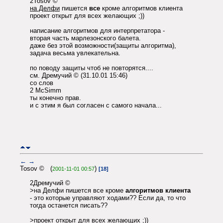
2Tosov ©
на Делфи
пишется
все
кроме алгоритмов клиента
проект открыт для всех желающих ;))
написание алгоритмов для интерпретатора -
вторая часть марлезонского балета.
даже без этой возможности(защиты алгоритма),
задача весьма увлекательна.
по поводу защиты чтоб не повторятся....
см. Дремучий © (31.10.01 15:46)
со слов
2 McSimm
ты конечно прав.
и с этим я был согласен с самого начала...
←
→
Tosov © (
)
2001-11-01 00:57
[18]
2Дремучий ©
>на Делфи пишется все кроме
алгоритмов клиента
- это которые управляют ходами?? Если да, то что
тогда останется писать??
>проект открыт для всех желающих ;))