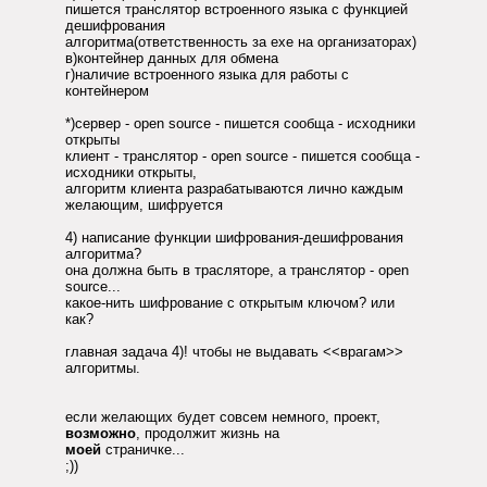
пишется транслятор встроенного языка с функцией
дешифрования
алгоритма(ответственность за ехе на организаторах)
в)контейнер данных для обмена
г)наличие встроенного языка для работы с
контейнером
*)сервер - open source - пишется сообща - исходники
открыты
клиент - транслятор - open source - пишется сообща -
исходники открыты,
алгоритм клиента разрабатываются лично каждым
желающим, шифруется
4) написание функции шифрования-дешифрования
алгоритма?
она должна быть в трасляторе, а транслятор - open
source...
какое-нить шифрование с открытым ключом? или
как?
главная задача 4)! чтобы не выдавать <<врагам>>
алгоритмы.
если желающих будет совсем немного, проект,
возможно
, продолжит жизнь на
моей
страничке...
;))