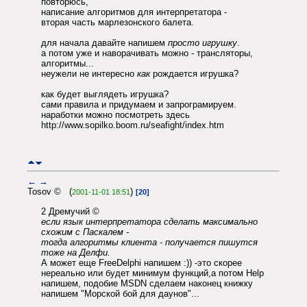
повторюсь,
написание алгоритмов для интерпретатора -
вторая часть марлезонского балета.
для начала давайте напишем
просто игрушку
.
а потом уже и наворачивать можно - трансляторы,
алгоритмы...
неужели не интересно
как
рождается игрушка?
как будет выглядеть игрушка?
сами правила и придумаем и запрограмируем.
наработки можно посмотреть здесь
http://www.sopilko.boom.ru/seafight/index.htm
←
→
Tosov © (
)
2001-11-01 18:51
[20]
2 Дремучий ©
если язык интерпретатора сделать максимально
схожим с Паскалем -
тогда алгоритмы клиента - получается пишутся
тоже на Делфи.
А может еще FreeDelphi напишем :)) -это скорее
нереально или будет минимум функций,а потом Help
напишем, подобие MSDN сделаем наконец книжку
напишем "Морской бой для даунов"...