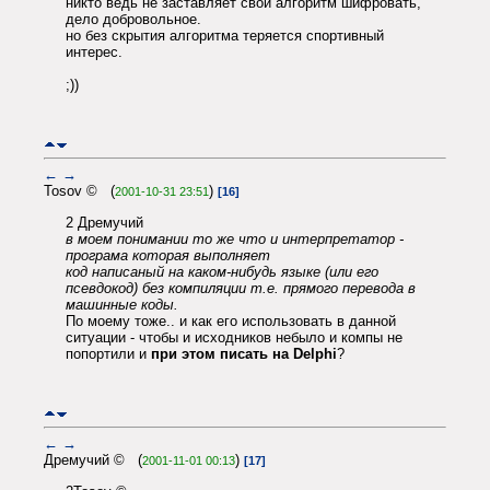
никто ведь не заставляет свой алгоритм шифровать,
дело добровольное.
но без скрытия алгоритма теряется спортивный
интерес.
;))
←
→
Tosov © (
)
2001-10-31 23:51
[16]
2 Дремучий
в моем понимании то же что и интерпретатор -
програма которая выполняет
код написаный на каком-нибудь языке (или его
псевдокод) без компиляции т.е. прямого перевода в
машинные коды.
По моему тоже.. и как его использовать в данной
ситуации - чтобы и исходников небыло и компы не
попортили и
при этом писать на Delphi
?
←
→
Дремучий © (
)
2001-11-01 00:13
[17]