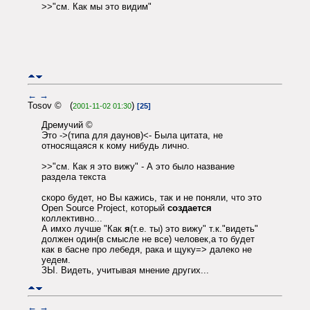
>>"см. Как мы это видим"
←
→
Tosov © (
)
2001-11-02 01:30
[25]
Дремучий ©
Это ->(типа для даунов)<- Была цитата, не
относящаяся к кому нибудь лично.
>>"см. Как я это вижу" - А это было название
раздела текста
скоро будет, но Вы кажись, так и не поняли, что это
Open Source Project, который
создается
коллективно...
А имхо лучше "Как
я
(т.е. ты) это вижу" т.к."видеть"
должен один(в смысле не все) человек,а то будет
как в басне про лебедя, рака и щуку=> далеко не
уедем.
ЗЫ. Видеть, учитывая мнение других...
←
→