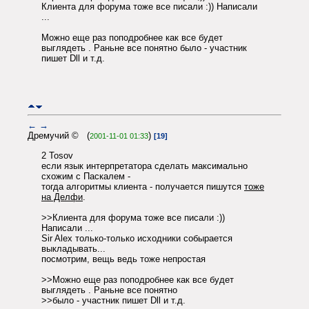
Клиента для форума тоже все писали :)) Написали
...
Можно еще раз поподробнее как все будет
выглядеть . Раньне все понятно было - участник
пишет Dll и т.д.
←
→
Дремучий © (
)
2001-11-01 01:33
[19]
2 Tosov
если язык интерпретатора сделать максимально
схожим с Паскалем -
тогда алгоритмы клиента - получается пишутся
тоже
на Делфи
.
>>Клиента для форума тоже все писали :))
Написали ...
Sir Alex только-только исходники собырается
выкладывать...
посмотрим, вещь ведь тоже непростая
>>Можно еще раз поподробнее как все будет
выглядеть . Раньне все понятно
>>было - участник пишет Dll и т.д.