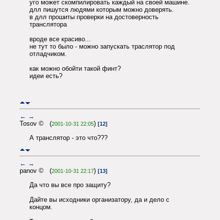
уго может скомпилировать каждый на своей машине.
длл пишутся людями которым можно доверять.
в длл прошиты проверки на достоверность
транслятора
вроде все красиво...
не тут то было - можно запускать траслятор под
отладчиком.
как можно обойти такой финт?
идеи есть?
←
→
Tosov © (
)
2001-10-31 22:05
[12]
А транслятор - это что???
←
→
panov © (
)
2001-10-31 22:17
[13]
Да что вы все про защиту?
Дайте вы исходники организатору, да и дело с
концом.