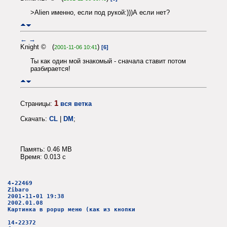
>Alien именно, если под рукой:)))А если нет?
←
→
Knight © (
)
2001-11-06 10:41
[6]
Ты как один мой знакомый - сначала ставит потом
разбирается!
1
Страницы:
вся ветка
Скачать:
CL
|
DM
;
Память: 0.46 MB
Время: 0.013 c
4-22469
Zibaro
2001-11-01 19:38
2002.01.08
Картинка в popup меню (как из кнопки
14-22372