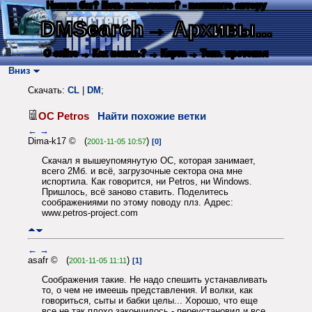
Нашли баг? Есть пожелания? - напишите автору
DMSearch
→ Архивы...
О сайте
→ Как искать?
→ Карта
→ Текс. протокол
Вниз
Скачать:
CL
|
DM
;
ОС Petros
Найти похожие ветки
←
→
Dima-k17 © (
)
2001-11-05 10:57
[0]
Скачал я вышеупомянутую ОС, которая занимает,
всего 2Мб. и всё, загрузочные сектора она мне
испортила. Как говорится, ни Petros, ни Windows.
Пришлось, всё заново ставить. Поделитесь
соображениями по этому поводу плз. Адрес:
www.petros-project.com
←
→
asafr © (
)
2001-11-05 11:11
[1]
Соображения такие. Не надо спешить устанавливать
то, о чем не имеешь представления. И волки, как
говориться, сыты и бабки целы... Хорошо, что еще
все не так плохо закончилось - переустановил и все