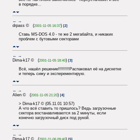
в порядке...
←
→
drpass © (
)
2001-11-05 16:37
[2]
Ставь MS-DOS 4.0 - те же 2 мегабайта, и никаких
проблем с бутовыми секторами
←
→
Dima-k17 © (
)
2001-11-05 18:40
[3]
Всё, нашёл решение!!!!!!!!!Распаковал её на дискетке
и теперь сижу и эксперементирую.
←
→
Alien © (
)
2001-11-05 21:20
[4]
> Dima-k17 © (05.11.01 10:57)
А что всё ставить то пришлось? Ведь загрузочные
сектора востанавливаются за 2 минуты, если
конечно загрузочный диск под рукой.
←
→
Dima-k17 © (
)
2001-11-06 09:40
[5]