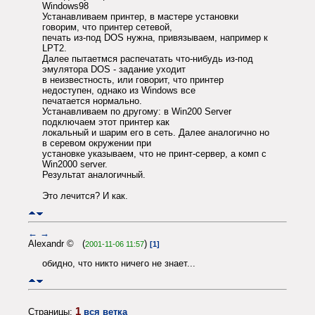
Windows98
Устанавливаем принтер, в мастере установки
говорим, что принтер сетевой,
печать из-под DOS нужна, привязываем, например к
LPT2.
Далее пытаетмся распечатать что-нибудь из-под
эмулятора DOS - задание уходит
в неизвестность, или говорит, что принтер
недоступен, однако из Windows все
печатается нормально.
Устанавливаем по другому: в Win200 Server
подключаем этот принтер как
локальный и шарим его в сеть. Далее аналогично но
в серевом окружении при
установке указываем, что не принт-сервер, а комп c
Win2000 server.
Результат аналогичный.
Это лечится? И как.
←
→
Alexandr © (
)
2001-11-06 11:57
[1]
обидно, что никто ничего не знает...
1
Страницы:
вся ветка