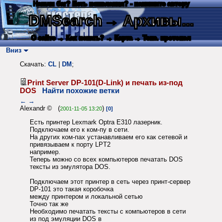
Нашли баг? Есть пожелания? - напишите автору
DMSearch
→ Архивы...
О сайте
→ Как искать?
→ Карта
→ Текс. протокол
Вниз
Скачать:
CL
|
DM
;
Print Server DP-101(D-Link) и печать из-под
DOS
Найти похожие ветки
←
→
Alexandr © (
)
2001-11-05 13:20
[0]
Есть принтер Lexmark Optra E310 лазерник.
Подключаем его к ком-пу в сети.
На других ком-пах устанавливаем его как сетевой и
привязываем к порту LPT2
например.
Теперь можно со всех компьютеров печатать DOS
тексты из эмулятора DOS.
Подключаем этот принтер в сеть через принт-сервер
DP-101 это такая коробочка
между принтером и локальной сетью
Точно так же
Необходимо печатать тексты с компьютеров в сети
из под эмуляции DOS в