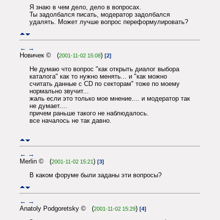
Я знаю в чем дело, дело в вопросах.
Ты задолбался писать, модератор задолбался
удалять. Может лучше вопрос переформулировать?
←
→
Новичек © (
)
2001-11-02 15:08
[2]
Не думаю что вопрос "как открыть диалог выбора
каталога" как то нужно менять... и "как можно
считать данные с CD по секторам" тоже по моему
нормально звучит...
жаль если это только мое мнение.... и модератор так
не думает....
причем раньше такого не наблюдалось.
все началось не так давно.
←
→
Merlin © (
)
2001-11-02 15:21
[3]
В каком форуме были заданы эти вопросы?
←
→
Anatoly Podgoretsky © (
)
2001-11-02 15:29
[4]