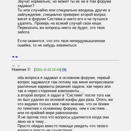
Звучат нормально, но может ты их не в том форуме
задавал?
Ты или случайно или специально вводишь других в
заблуждение, специално проверил второй вопрос
висит в форуме Система и никто его и не путылся
удалять. Проверь на всякий случай свои кеши.
Переносить же вопросы никто не будет, это твоя
забота.
Если окажется, что это твоя непердумышленная
ошибка, то не забудь извиниться.
←
→
Новичек © (
)
2001-11-02 15:44
[5]
оба вопроса я задавал в основном форуме, первый
вопрос задавался там потому как меня интересовали
различные варианты решения задачи, как через апи
так и через сторонние компоненты ...
а второй вопрос я задал в "Системе" после того как
он был удален из основой конфы два раза. Опять же
это видимо только мое такое мнение, что он ближе
по тематике к основному форуму, чем к системе...
или по крайней мере равнозначен.
Я не против того что вопросы удаляются когда они
явно не в тему...
Просто обидно вместо помощи увидеть что твоего
вопроса просто не существует...