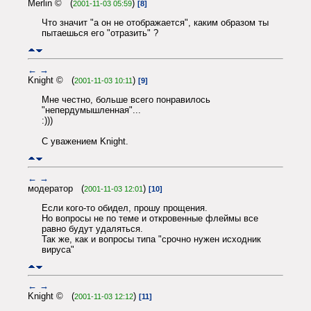
Merlin © (
)
2001-11-03 05:59
[8]
Что значит "а он не отображается", каким образом ты
пытаешься его "отразить" ?
←
→
Knight © (
)
2001-11-03 10:11
[9]
Мне честно, больше всего понравилось
"непердумышленная"...
:)))
С уважением Knight.
←
→
модератор (
)
2001-11-03 12:01
[10]
Если кого-то обидел, прошу прощения.
Но вопросы не по теме и откровенные флеймы все
равно будут удаляться.
Так же, как и вопросы типа "срочно нужен исходник
вируса"
←
→
Knight © (
)
2001-11-03 12:12
[11]