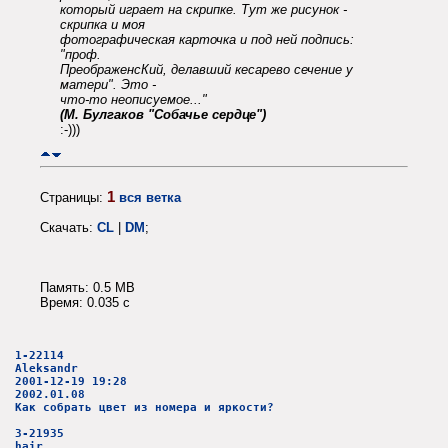
который играет на скрипке. Тут же рисунок -
скрипка и моя
фотографическая карточка и под ней подпись:
"проф.
ПреображенсКий, делавший кесарево сечение у
матери". Это -
что-то неописуемое..."
(М. Булгаков "Собачье сердце")
:-)))
1
Страницы:
вся ветка
Скачать:
CL
|
DM
;
Память: 0.5 MB
Время: 0.035 c
1-22114
Aleksandr
2001-12-19 19:28
2002.01.08
Как собрать цвет из номера и яркости?
3-21935
hair