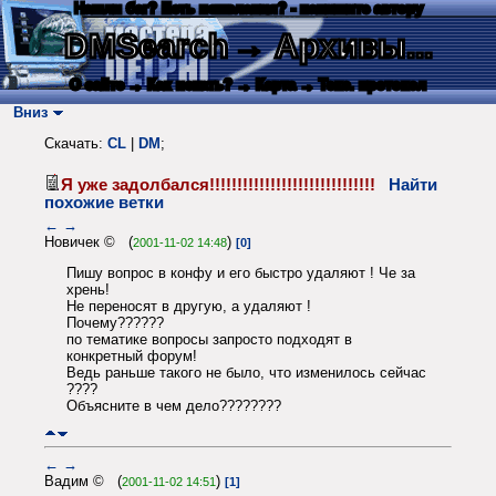
Нашли баг? Есть пожелания? - напишите автору
DMSearch
→ Архивы...
О сайте
→ Как искать?
→ Карта
→ Текс. протокол
Вниз
Скачать:
CL
|
DM
;
Я уже задолбался!!!!!!!!!!!!!!!!!!!!!!!!!!!!!!
Найти
похожие ветки
←
→
Новичек © (
)
2001-11-02 14:48
[0]
Пишу вопрос в конфу и его быстро удаляют ! Че за
хрень!
Не переносят в другую, а удаляют !
Почему??????
по тематике вопросы запросто подходят в
конкретный форум!
Ведь раньше такого не было, что изменилось сейчас
????
Объясните в чем дело????????
←
→
Вадим © (
)
2001-11-02 14:51
[1]