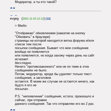
Модератор, а ты кто такой?
←
→
evgeg (
)
2001-11-03 12:12
[12]
> Merlin
"Отображаю" обновлением (нажатие на кнопку
"Обновить" в браузере)
страницы на которой находится ветка форума и/или
список тем после
посылки сообщения. Бывает что мое сообщение
вообще не появляется
или появляется, но когда захожу через день на сайт
исчезает
бесследно.
Ничего "противозаконного" или не по теме в этих
сообщениях не было.
Потом, модератор, вроде бы удаляет только текст
сообщения, а заголовок
остается. В моем же случае не остается ничего, как
будто я его не
посылал.
P.S. "непоявление" сообщения, кстати, произошло и
сейчас, при отправке
данного сообщения. Так что отправляю его во 2 раз.