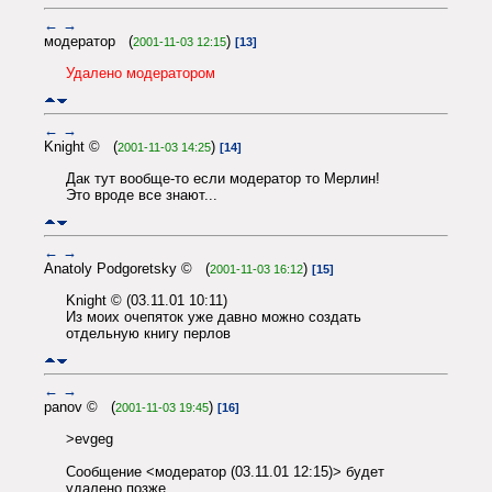
←
→
модератор (
)
2001-11-03 12:15
[13]
Удалено модератором
←
→
Knight © (
)
2001-11-03 14:25
[14]
Дак тут вообще-то если модератор то Мерлин!
Это вроде все знают...
←
→
Anatoly Podgoretsky © (
)
2001-11-03 16:12
[15]
Knight © (03.11.01 10:11)
Из моих очепяток уже давно можно создать
отдельную книгу перлов
←
→
panov © (
)
2001-11-03 19:45
[16]
>evgeg
Сообщение <модератор (03.11.01 12:15)> будет
удалено позже.