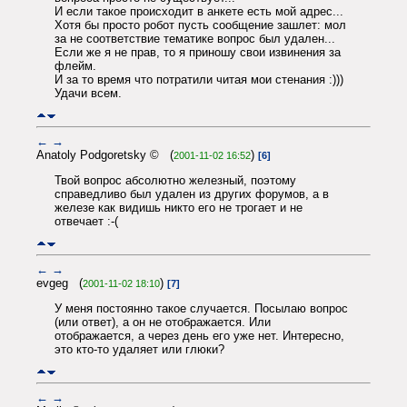
И если такое происходит в анкете есть мой адрес...
Хотя бы просто робот пусть сообщение зашлет: мол
за не соответствие тематике вопрос был удален...
Если же я не прав, то я приношу свои извинения за
флейм.
И за то время что потратили читая мои стенания :)))
Удачи всем.
←
→
Anatoly Podgoretsky © (
)
2001-11-02 16:52
[6]
Твой вопрос абсолютно железный, поэтому
справедливо был удален из других форумов, а в
железе как видишь никто его не трогает и не
отвечает :-(
←
→
evgeg (
)
2001-11-02 18:10
[7]
У меня постоянно такое случается. Посылаю вопрос
(или ответ), а он не отображается. Или
отображается, а через день его уже нет. Интересно,
это кто-то удаляет или глюки?
←
→