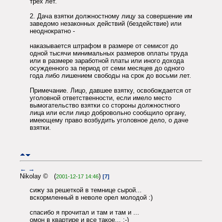
трех лет.
2. Дача взятки должностному лицу за совершение им
заведомо незаконных действий (бездействие) или
неоднократно -
наказывается штрафом в размере от семисот до
одной тысячи минимальных размеров оплаты труда
или в размере заработной платы или иного дохода
осужденного за период от семи месяцев до одного
года либо лишением свободы на срок до восьми лет.
Примечание. Лицо, давшее взятку, освобождается от
уголовной ответственности, если имело место
вымогательство взятки со стороны должностного
лица или если лицо добровольно сообщило органу,
имеющему право возбудить уголовное дело, о даче
взятки.
←
→
Nikolay © (
)
2001-12-17 14:46
[7]
сижу за решеткой в темнице сырой...
вскормленный в неволе орел молодой :)
спасибо я прочитал и там и там и ...
омон в квартире и все такое... :-)