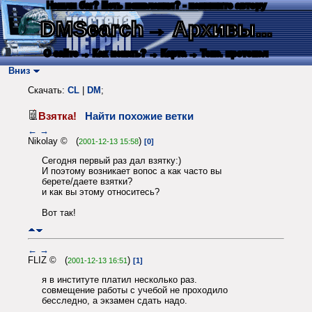
Нашли баг? Есть пожелания? - напишите автору
DMSearch
→ Архивы...
О сайте
→ Как искать?
→ Карта
→ Текс. протокол
Вниз
Скачать:
CL
|
DM
;
Взятка!
Найти похожие ветки
←
→
Nikolay © (
)
2001-12-13 15:58
[0]
Сегодня первый раз дал взятку:)
И поэтому возникает вопос а как часто вы
берете/даете взятки?
и как вы этому относитесь?
Вот так!
←
→
FLIZ © (
)
2001-12-13 16:51
[1]
я в институте платил несколько раз.
совмещение работы с учебой не проходило
бесследно, а экзамен сдать надо.