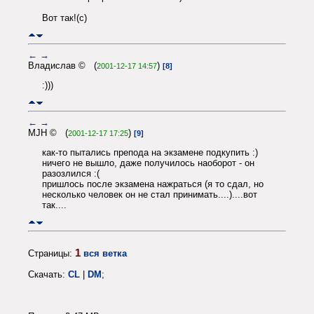
Вот так!(с)
←
→
Владислав © (
)
2001-12-17 14:57
[8]
:)))
←
→
MJH © (
)
2001-12-17 17:25
[9]
как-то пытались препода на экзамене подкупить :)
ничего не вышло, даже получилось наоборот - он
разозлился :(
пришлось после экзамена нажраться (я то сдал, но
несколько человек он не стал принимать....)....вот
так....
1
Страницы:
вся ветка
Скачать:
CL
|
DM
;