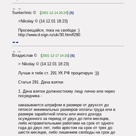
←
→
Suntechnic © (
)
2001-12-14 20:24
[5]
>Nikolay © (14.12.01 18:23)
Просвещайся, пока на свободе :)
http://www.d-sign.ru/uk/30.htm#290
←
→
Владислав © (
)
2001-12-17 14:16
[6]
> Nikolay © (14.12.01 18:23)
Лучше я тебе ст. 291 УК РФ процитирую :)))
Статья 291. Дача взятки
1. Дача взятки должностному лицу лично или через
посредника -
наказывается штрафом в размере от двухсот до
пятисот минимальных размеров оплаты труда или в
размере заработной платы или иного дохода
осужденного за период от двух до пяти месяцев,
либо исправительными работами на срок от одного
года до двух лет, либо арестом на срок от трех до
шести месяцев, либо лишением свободы на срок до