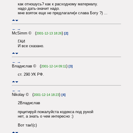
как отношусь? как к расходному материалу.
надо дать-значит надо.
мне взяток еще не предлагали(и слава Богу ?) ...
←
→
McSimm © (
)
2001-12-13 18:26
[2]
ГАИ
И все сказано.
←
→
Владислав © (
)
2001-12-14 09:11
[3]
ст. 290 УК РФ.
←
→
Nikolay © (
)
2001-12-14 18:23
[4]
2Владислав
прцитируй пожалуйста кодекса под рукой
нет, а знать о чем интересно :)
Вот так!(с)