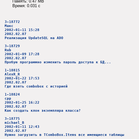
Память: 0.47 MB
Время: 0.031 c
3-18772
Макс
2002-01-11 15:28
2002.02.07
Реализация UpdateSQL на ADO
3-18729
Rub
2002-01-09 17:28
2002.02.07
Пробую программно изменить пароль доступа к БД...
1-18815
AlexR_R
2002-01-22 17:53
2002.02.07
Где взять combobox c историей
1-18824
cpp
2002-01-25 16:22
2002.02.07
Как создать клон экземпляра класса?
3-18775
michael_B
2002-01-11 12:43
2002.02.07
Нужно загрузить в TComboBox.Items все имеющиеся таблицы