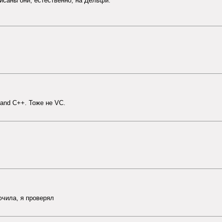
исаны они, естественно, на Дельфи.
land C++. Тоже не VC.
ючила, я проверял