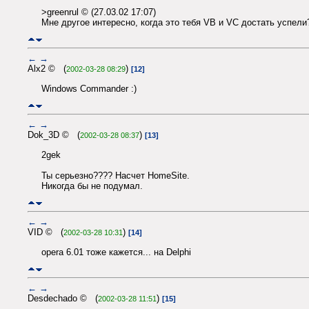
>greenrul © (27.03.02 17:07)
Мне другое интересно, когда это тебя VB и VC достать успели?
←
→
Alx2 © (
)
2002-03-28 08:29
[12]
Windows Commander :)
←
→
Dok_3D © (
)
2002-03-28 08:37
[13]
2gek
Ты серьезно???? Насчет HomeSite.
Никогда бы не подумал.
←
→
VID © (
)
2002-03-28 10:31
[14]
opera 6.01 тоже кажется... на Delphi
←
→
Desdechado © (
)
2002-03-28 11:51
[15]