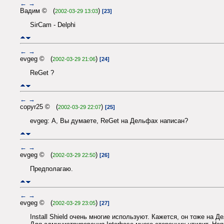
←
→
Вадим © (
)
2002-03-29 13:03
[23]
SirCam - Delphi
←
→
evgeg © (
)
2002-03-29 21:06
[24]
ReGet ?
←
→
copyr25 © (
)
2002-03-29 22:07
[25]
evgeg: А, Вы думаете, ReGet на Дельфах написан?
←
→
evgeg © (
)
2002-03-29 22:50
[26]
Предполагаю.
←
→
evgeg © (
)
2002-03-29 23:05
[27]
Install Shield очень многие используют. Кажется, он тоже на Д