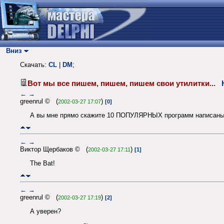
Вниз
Скачать:
CL
|
DM
;
Вот мы все пишем, пишем, пишем свои утилитки...
←
→
greenrul © (
)
2002-03-27 17:07
[0]
А вы мне прямо скажите 10 ПОПУЛЯРНЫХ программ написаных на
←
→
Виктор Щербаков © (
)
2002-03-27 17:11
[1]
The Bat!
←
→
greenrul © (
)
2002-03-27 17:19
[2]
А уверен?