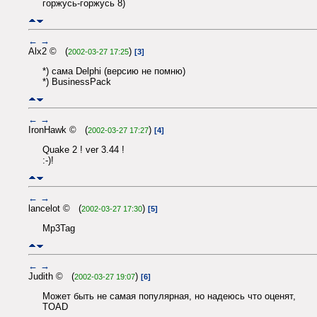
горжусь-горжусь 8)
←
→
Alx2 © (
)
2002-03-27 17:25
[3]
*) сама Delphi (версию не помню)
*) BusinessPack
←
→
IronHawk © (
)
2002-03-27 17:27
[4]
Quake 2 ! ver 3.44 !
:-)!
←
→
lancelot © (
)
2002-03-27 17:30
[5]
Mp3Tag
←
→
Judith © (
)
2002-03-27 19:07
[6]
Может быть не самая популярная, но надеюсь что оценят,
TOAD