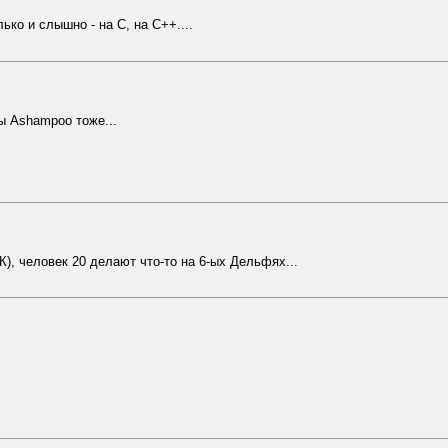
лько и слышно - на С, на С++....
ты Ashampoo тоже...
), человек 20 делают что-то на 6-ых Дельфях...