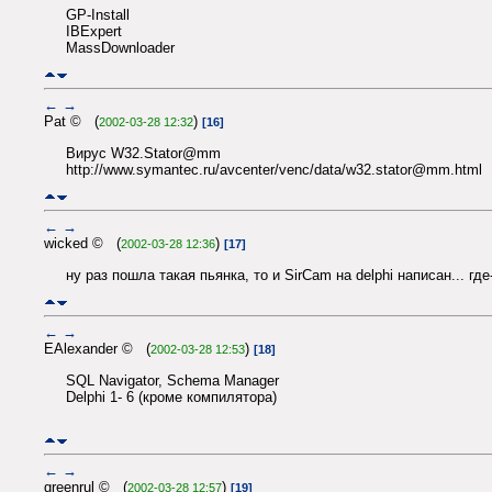
GP-Install
IBExpert
MassDownloader
←
→
Pat © (
)
2002-03-28 12:32
[16]
Вирус W32.Stator@mm
http://www.symantec.ru/avcenter/venc/data/w32.stator@mm.html
←
→
wicked © (
)
2002-03-28 12:36
[17]
ну раз пошла такая пьянка, то и SirCam на delphi написан... где
←
→
EAlexander © (
)
2002-03-28 12:53
[18]
SQL Navigator, Schema Manager
Delphi 1- 6 (кроме компилятора)
←
→
greenrul © (
)
2002-03-28 12:57
[19]