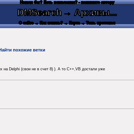
Нашли баг? Есть пожелания? - напишите автору
DMSearch
→ Архивы...
О сайте
→ Как искать?
→ Карта
→ Текс. протокол
Найти похожие ветки
 Delphi (свои не в счет 8) ). А то C++,VB достали уже