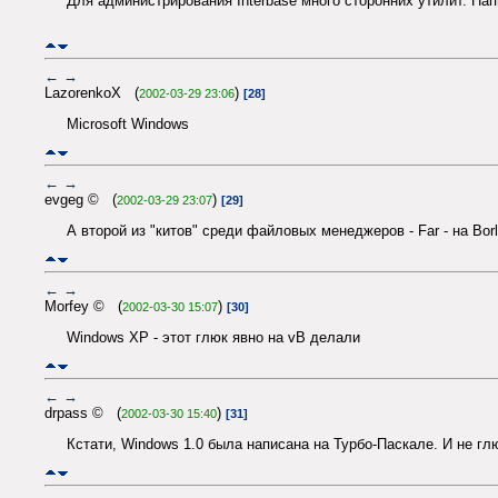
Для администрирования Interbase много сторонних утилит. Нап
←
→
LazorenkoX (
)
2002-03-29 23:06
[28]
Microsoft Windows
←
→
evgeg © (
)
2002-03-29 23:07
[29]
А второй из "китов" среди файловых менеджеров - Far - на Bor
←
→
Morfey © (
)
2002-03-30 15:07
[30]
Windows XP - этот глюк явно на vB делали
←
→
drpass © (
)
2002-03-30 15:40
[31]
Кстати, Windows 1.0 была написана на Турбо-Паскале. И не гл