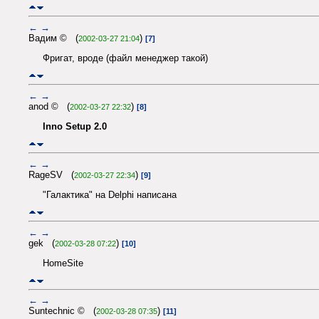
←
→
Вадим © (
)
2002-03-27 21:04
[7]
Фригат, вроде (файл менеджер такой)
←
→
anod © (
)
2002-03-27 22:32
[8]
Inno Setup 2.0
←
→
RageSV (
)
2002-03-27 22:34
[9]
"Галактика" на Delphi написана
←
→
gek (
)
2002-03-28 07:22
[10]
HomeSite
←
→
Suntechnic © (
)
2002-03-28 07:35
[11]