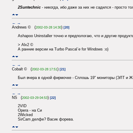
2Suntechnic
- никогда, ибо даже за них не садился - просто то
←
→
Andrews © (
)
2002-03-28 14:30
[20]
Ashapoo Uninstaller точно и предпологаю, что и другие продук
> Alx2 ©
А ранние версии на Turbo Pascal`e for Windows :o)
←
→
Cobalt © (
)
2002-03-28 17:51
[21]
Был вчера в одной фирмочке - Сплошь 19" мониторы (ЭЛТ и ЖК
←
→
NS (
)
2002-03-29 04:53
[22]
2VID
Opera - на Си
2Wicked
SirCam делфе? Васик форева.