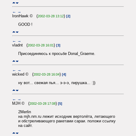
←
→
IronHawk © (
)
2002-03-28 13:12
[2]
GOOD !
←
→
vladnt (
)
2002-03-28 16:01
[3]
Присоединяюсь к просьбе Donal_Graeme.
←
→
wicked © (
)
2002-03-28 16:04
[4]
ну вот... свежая пья... э-э-э, пирушка... :))
←
→
MJH © (
)
2002-03-28 17:08
[5]
2Merlin
на mjh.nm.ru лежит исходник вертолёта, летающего
и обстреливающего ракетами сараи. положи ссылку
на сайт.