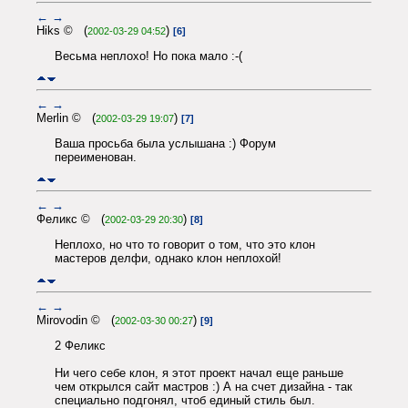
←
→
Hiks © (
)
2002-03-29 04:52
[6]
Весьма неплохо! Но пока мало :-(
←
→
Merlin © (
)
2002-03-29 19:07
[7]
Ваша просьба была услышана :) Форум
переименован.
←
→
Феликс © (
)
2002-03-29 20:30
[8]
Неплохо, но что то говорит о том, что это клон
мастеров делфи, однако клон неплохой!
←
→
Mirovodin © (
)
2002-03-30 00:27
[9]
2 Феликс
Ни чего себе клон, я этот проект начал еще раньше
чем открылся сайт мастров :) А на счет дизайна - так
специально подгонял, чтоб единый стиль был.