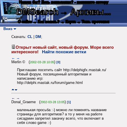
Нашли баг? Есть пожелания? - напишите автору
DMSearch
→ Архивы...
О сайте
→ Как искать?
→ Карта
→ Текс. протокол
Вниз
Скачать:
CL
|
DM
;
Открыт новый сайт, новый форум. Море всего
интересного!
Найти похожие ветки
←
→
Merlin © (
)
2002-03-28 10:05
[0]
Приглашаю посетить сайт http://delphigfx.mastak.ru/
Новый форум, посвященный алгоритмам и
написанию игр:
http://delphi.mastak.ru/forum/game.html
←
→
Donal_Graeme (
)
2002-03-28 13:05
[1]
маленькая просьба :-) можно ли поменять название
страницы для алгоритмов? а то у меня на работе
сисадмин запретил закачку всего, что включает в
себя слово game :-)