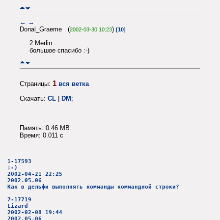
←
→
Donal_Graeme (
)
2002-03-30 10:23
[10]
2 Merlin :
большое спасибо :-)
1
Страницы:
вся ветка
Скачать:
CL
|
DM
;
Память: 0.46 MB
Время: 0.011 c
1-17593
:-)
2002-04-21 22:25
2002.05.06
Как в дельфи выполнять комманды коммандной строки?
7-17719
Lizard
2002-02-08 19:44
2002.05.06