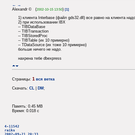
←
→
Alexandr © (
)
2002-10-15 13:50
[1]
1) клиента Interbase (файл gds32.dll) все равно на клиента на
2) при использовании IBX
-- TIBDataBase
-- TIBTransaction
-- TIBStoredProc
-- TIBTable (их 10 примерно)
-- TDataSource (их тоже 10 примерно)
больше ничего не надо.
нахрена тебе dbexpress
1
Страницы:
вся ветка
Скачать:
CL
|
DM
;
Память: 0.45 MB
Время: 0.018 c
4-11542
raiks
2002-09-21 20:33