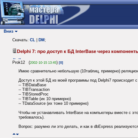
Вниз
Скачать:
CL
|
DM
;
Delphi 7: про доступ к БД InterBase через компоне
←
→
Prok12 (
)
2002-10-15 13:45
[0]
Имею сравнительно небольшую (10таблиц, примерно) реляционн
Доступ к этой БД из моей программы под Delphi7 происходит 
-- TIBDataBase
-- TIBTransaction
-- TIBStoredProc
-- TIBTable (их 10 примерно)
-- TDataSource (их тоже 10 примерно)
Чтобы не устанавливать InterBase на компьютеры вместе с это
требовалось).
Вопрос: разумно ли это делать, и как в dbExpress реализуютс