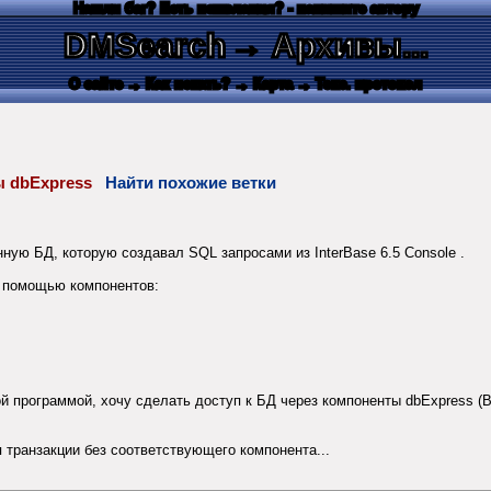
Нашли баг? Есть пожелания? - напишите автору
DMSearch
→ Архивы...
О сайте
→ Как искать?
→ Карта
→ Текс. протокол
нты dbExpress
Найти похожие ветки
ую БД, которую создавал SQL запросами из InterBase 6.5 Console .
с помощью компонентов:
й программой, хочу сделать доступ к БД через компоненты dbExpress (BDE
я транзакции без соответствующего компонента...