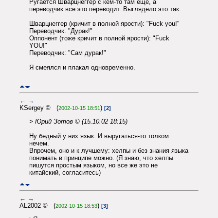
Ругается Шварцнеггер с кем-то там еще, а
переводчик все это переводит. Выглядело это так.
Шварцнеггер (кричит в полной ярости): "Fuck you!"
Переводчик: "Дурак!"
Оппонент (тоже кричит в полной ярости): "Fuck
YOU!"
Переводчик: "Сам дурак!"
Я смеялся и плакал одновременно.
←
→
KSergey © (
)
2002-10-15 18:51
[2]
> Юрий Зотов © (15.10.02 18:15)
Ну бедный у них язык. И выругаться-то толком
нечем.
Впрочем, оно и к лучшему: хелпы и без знания языка
понимать в принципе можно. (Я знаю, что хелпы
пишутся простым языком, но все же это не
китайский, согласитесь)
←
→
AL2002 © (
)
2002-10-15 18:53
[3]