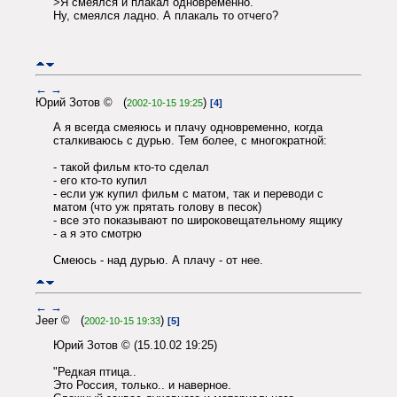
>Я смеялся и плакал одновременно.
Ну, смеялся ладно. А плакаль то отчего?
←
→
Юрий Зотов © (
)
2002-10-15 19:25
[4]
А я всегда смеяюсь и плачу одновременно, когда
сталкиваюсь с дурью. Тем более, с многократной:
- такой фильм кто-то сделал
- его кто-то купил
- если уж купил фильм с матом, так и переводи с
матом (что уж прятать голову в песок)
- все это показывают по широковещательному ящику
- а я это смотрю
Смеюсь - над дурью. А плачу - от нее.
←
→
Jeer © (
)
2002-10-15 19:33
[5]
Юрий Зотов © (15.10.02 19:25)
"Редкая птица..
Это Россия, только.. и наверное.