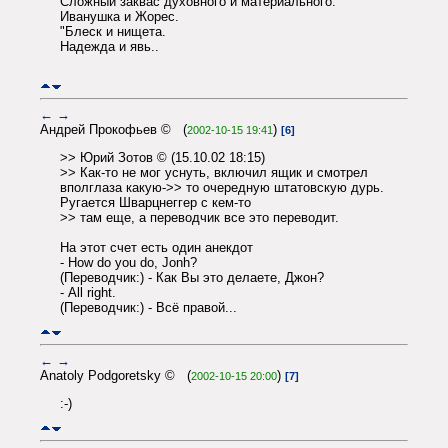
Сложный заквас духовного и материального.
Иванушка и Жорес.
"Блеск и нищета.
Надежда и явь..
←
→
Андрей Прокофьев © (
)
2002-10-15 19:41
[6]
>> Юрий Зотов © (15.10.02 18:15)
>> Как-то не мог уснуть, включил ящик и смотрел
вполглаза какую->> то очередную штатовскую дурь.
Ругается Шварцнеггер с кем-то
>> там еще, а переводчик все это переводит.
На этот счет есть один анекдот
- How do you do, Jonh?
(Переводчик:) - Как Вы это делаете, Джон?
- Аll right.
(Переводчик:) - Всё правой...
←
→
Anatoly Podgoretsky © (
)
2002-10-15 20:00
[7]
:-)