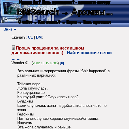
Нашли баг? Есть пожелания? - напишите автору
DMSearch
→ Архивы...
О сайте
→ Как искать?
→ Карта
→ Текс. протокол
Вниз
Скачать:
CL
|
DM
;
Прошу прощения за неслишком
дипломатичное слово :)
Найти похожие ветки
←
→
Wonder © (
)
2002-10-15 18:05
[0]
Это вольная интерпретация фразы "Shit happened" в
различных вариациях:
Тайская вера :
Жопа случилась.
Конфуцианство
Конфуций учит :"Cлучилась жопа".
Буддизм
Если случилась жопа - в действительности это не
жопа.
Гедонизм
Hет ничего лучше хорошо случившейся жопы.
Индуизм
Эта жопа случалась и раньше.