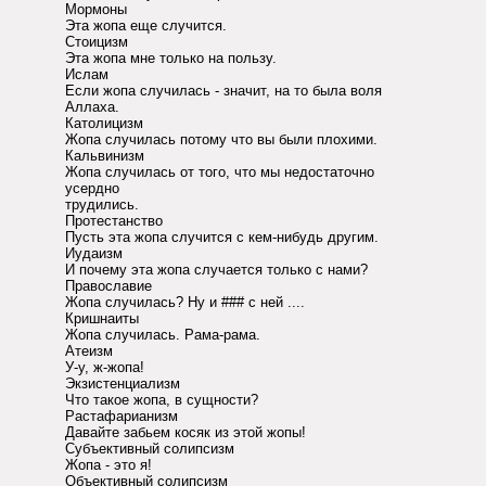
Мормоны
Эта жопа еще случится.
Стоицизм
Эта жопа мне только на пользу.
Ислам
Если жопа случилась - значит, на то была воля
Аллаха.
Католицизм
Жопа случилась потому что вы были плохими.
Кальвинизм
Жопа случилась от того, что мы недостаточно
усердно
трудились.
Протестанство
Пусть эта жопа случится с кем-нибудь другим.
Иудаизм
И почему эта жопа случается только с нами?
Пpавославие
Жопа случилась? Hу и ### с ней ....
Кришнаиты
Жопа случилась. Рама-рама.
Атеизм
У-у, ж-жопа!
Экзистенциализм
Что такое жопа, в сущности?
Растафарианизм
Давайте забьем косяк из этой жопы!
Субъективный солипсизм
Жопа - это я!
Объективный солипсизм