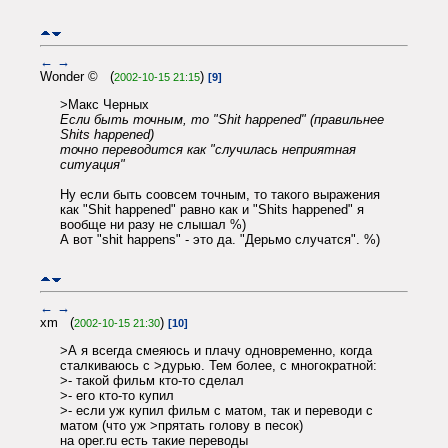
←
→
Wonder © (
)
2002-10-15 21:15
[9]
>Макс Черных
Если быть точным, то "Shit happened" (правильнее
Shits happened)
точно переводится как "случилась неприятная
ситуация"
Ну если быть соовсем точным, то такого выражения
как "Shit happened" равно как и "Shits happened" я
вообще ни разу не слышал %)
А вот "shit happens" - это да. "Дерьмо случатся". %)
←
→
xm (
)
2002-10-15 21:30
[10]
>А я всегда смеяюсь и плачу одновременно, когда
сталкиваюсь с >дурью. Тем более, с многократной:
>- такой фильм кто-то сделал
>- его кто-то купил
>- если уж купил фильм с матом, так и переводи с
матом (что уж >прятать голову в песок)
на oper.ru есть такие переводы