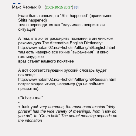
←
→
Макс Черных © (
)
2002-10-15 20:27
[8]
Если быть точным, то "Shit happened" (правильнее
Shits happened)
точно переводится как "случилась неприятная
ситуация"
А тем, кто хочет расширить познания в английском
рекомендую The Alternative English Dictionary:
http://www.notam02.no/~hcholm/altlang/ht/English.html
там есть наверно все ихние "выражения", и кино
голливудское
враз станет намного понятнее
А вот соответствующий русский словарь будет
похлеще:
http://www.notam02.no/~hcholm/altlang/ht/Russian.html
потрясающее чтиво, например (да не поймите
привратно):
e"b tvoju mat"
-
+ fuck you!
very common, the most used russian "dirty
phrase" has the vide variety of meanings, from "How do
you do", to "Go to hell!" The actual meaning depends on
the intonation