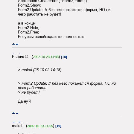
Application.CreateForm(TForm2,Form2)
Form2.Show;
Form2.Update; // без него покажется форма, НО ни
чего работать не будет!
.....
а в конце
Form2.Hide;
Form2.Free;
Ресурсы освобождаются полностью
←
→
Рыжик © (
)
2002-10-23 14:43
[18]
> makdi (23.10.02 14:18)
> Form2.Update; // без него покажется форма, НО ни
чего работать
> не будет!
Да ну?!
←
→
makdi (
)
2002-10-23 14:55
[19]