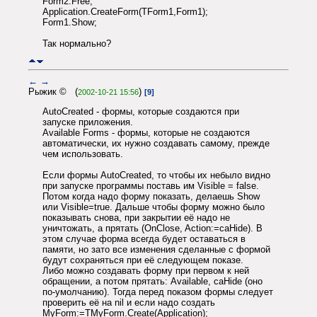
Form2.Free;
Application.CreateForm(TForm1,Form1);
Form1.Show;
Так нормально?
←
→
Рыжик © (
)
2002-10-21 15:56
[9]
AutoCreated - формы, которые создаются при
запуске приложения.
Available Forms - формы, которые не создаются
автоматически, их нужно создавать самому, прежде
чем использовать.
Если формы AutoCreated, то чтобы их небыло видно
при запуске программы поставь им Visible = false.
Потом когда надо форму показать, делаешь Show
или Visible=true. Дальше чтобы форму можно было
показывать снова, при закрытии её надо не
уничтожать, а прятать (OnClose, Action:=caHide). В
этом случае форма всегда будет оставаться в
памяти, но зато все изменения сделанные с формой
будут сохраняться при её следующем показе.
Либо можно создавать форму при первом к ней
обращении, а потом прятать: Available, caHide (оно
по-умолчанию). Тогда перед показом формы следует
проверить её на nil и если надо создать
MyForm:=TMyForm.Create(Application);