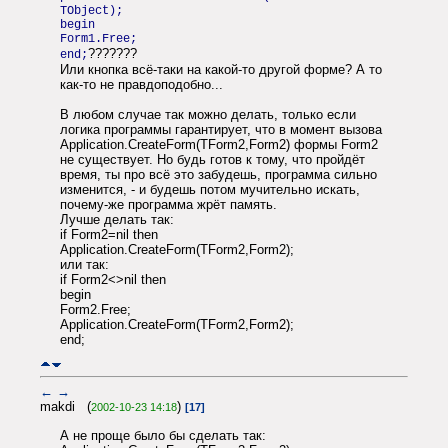
TObject);
begin
Form1.Free;
???????
end;
Или кнопка всё-таки на какой-то другой форме? А то
как-то не правдоподобно...
В любом случае так можно делать, только если
логика программы гарантирует, что в момент вызова
Application.CreateForm(TForm2,Form2) формы Form2
не существует. Но будь готов к тому, что пройдёт
время, ты про всё это забудешь, программа сильно
изменится, - и будешь потом мучительно искать,
почему-же программа жрёт память.
Лучше делать так:
if Form2=nil then
Application.CreateForm(TForm2,Form2);
или так:
if Form2<>nil then
begin
Form2.Free;
Application.CreateForm(TForm2,Form2);
end;
←
→
makdi (
)
2002-10-23 14:18
[17]
А не проще было бы сделать так: