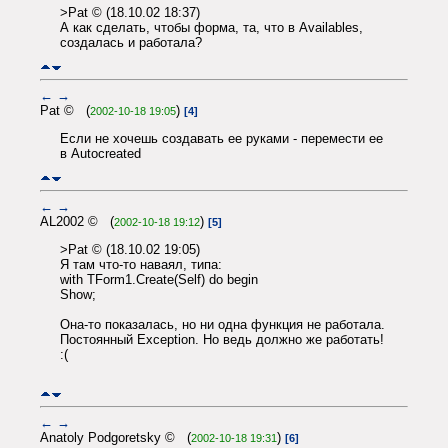
>Pat © (18.10.02 18:37)
А как сделать, чтобы форма, та, что в Availables,
создалась и работала?
←
→
Pat © (
)
2002-10-18 19:05
[4]
Если не хочешь создавать ее руками - перемести ее
в Autocreated
←
→
AL2002 © (
)
2002-10-18 19:12
[5]
>Pat © (18.10.02 19:05)
Я там что-то наваял, типа:
with TForm1.Create(Self) do begin
Show;
Она-то показалась, но ни одна функция не работала.
Постоянный Exception. Но ведь должно же работать!
:(
←
→
Anatoly Podgoretsky © (
)
2002-10-18 19:31
[6]