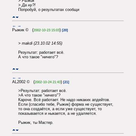
> Рыжик
> Да ну?!
Попробуй, о результатах сообщи
←
→
Рыжик © (
)
2002-10-23 15:03
[20]
> makdi (23.10.02 14:55)
Результат: работает всё.
А что такое "ничего"?
←
→
AL2002 © (
)
2002-10-24 21:43
[21]
>Результат: работает всё.
>А что такое "ничего"?
Кароче. Всё работает. Не надо никаких апдейтов.
Если (спасибо тебе, Рыжик) форма не существует,
то она создаётся, а если уже существует, то
показывается и ныкается, а не удаляется.
Рыжик, ты Мастер.