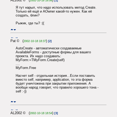
AL2002 © (
)
2002-10-18 18:06
[1]
Я тут нарыл, что надо использовать метод Create.
Только ей ещё и АOwner какой-то нужен. Как её
создать, блин?
Рыжик, где ты? :((
←
→
Pat © (
)
2002-10-18 18:37
[2]
AutoCreate - автоматически создаваемые
AvailableForms - доступные формы для вашего
проекта. Их надо создавать:
MyForm:=TMyForm.Create(self)
....
MyForm.Free
Насчет self - отдельная история...Если поставить
вместо self, например, application, то эта форма
будет уничтожена при закрытии приложения. А
вообще народ говорит, что правило хорошего тона -
self :-))
←
→
AL2002 © (
)
2002-10-18 18:54
[3]