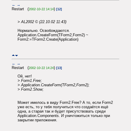
←
→
Restart (
)
2002-10-22 14:14
[12]
> AL2002 © (22.10.02 11:43)
Нормально. Освобождаются.
Application.CreateForm(TForm2,Form2) ~
Form2:=TForm2.Create(Application)
←
→
Restart (
)
2002-10-22 14:24
[13]
Ой, нет!
> Form1.Free;
> Application.CreateForm(TForm2,Form2);
> Form2.Show;
Может имелось в виду Form2.Free? А то, если Form2
уже есть, то у тебя получиться что создаётся ещё
одна, а старая так и будет присутствовать среди
Application.Components. И уничтожиться только при
закрытии приложения.