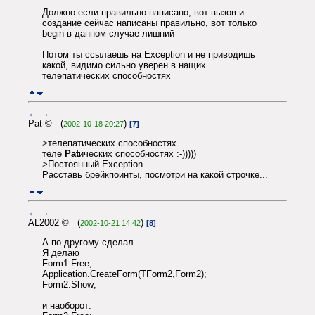
Должно если правильно написано, вот вызов и
создание сейчас написаны правильно, вот только
begin в данном случае лишний
Потом ты ссылаешь на Exception и не приводишь
какой, видимо сильно уверен в нащих
телепатических способностях
←
→
Pat © (
)
2002-10-18 20:27
[7]
>телепатических способностях
теле
Pat
ических способностях :-)))))
>Постоянный Exception
Расставь брейкпоинты, посмотри на какой строчке...
←
→
AL2002 © (
)
2002-10-21 14:42
[8]
А по другому сделал.
Я делаю
Form1.Free;
Application.CreateForm(TForm2,Form2);
Form2.Show;
и наоборот: