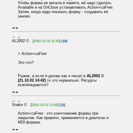
Чтобы форма не висела в памяти, её надо сделать
Available и на OnClose устанавливать Action=caFree.
Затем, когда надо показать форму - создавать её
заново.
←
→
AL2002 © (
)
2002-10-22 11:43
[10]
> Action=caFree
Это что?
Рыжик, а если я делаю как я писал в
AL2002 ©
(21.10.02 14:42)
то это нормально. Ресурсы
освобождаются?
←
→
Snake © (
)
2002-10-22 12:09
[11]
Action=caFree - это уничтожение формы при
закрытии. Как правило, применяется в диалогах и
MDI-формах.