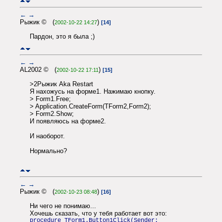
←
→
Рыжик © (
)
2002-10-22 14:27
[14]
Пардон, это я была ;)
←
→
AL2002 © (
)
2002-10-22 17:11
[15]
>2Рыжик Aka Restart
Я нахожусь на форме1. Нажимаю кнопку.
> Form1.Free;
> Application.CreateForm(TForm2,Form2);
> Form2.Show;
И появляюсь на форме2.
И наоборот.
Нормально?
←
→
Рыжик © (
)
2002-10-23 08:48
[16]
Ни чего не понимаю...
Хочешь сказать, что у тебя работает вот это:
procedure TForm1.Button1Click(Sender: