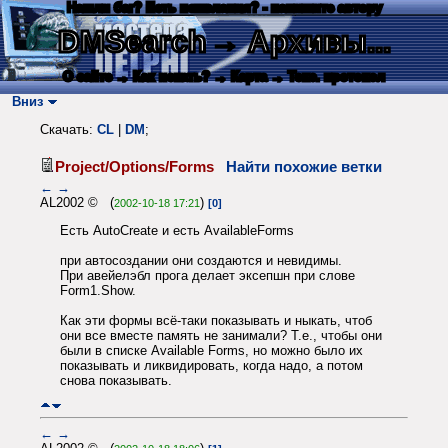
Нашли баг? Есть пожелания? - напишите автору
DMSearch
→ Архивы...
О сайте
→ Как искать?
→ Карта
→ Текс. протокол
Вниз
Скачать:
CL
|
DM
;
Project/Options/Forms
Найти похожие ветки
←
→
AL2002 © (
)
2002-10-18 17:21
[0]
Есть AutoCreate и есть AvailableForms
при автосоздании они создаются и невидимы.
При авейелэбл прога делает эксепшн при слове
Form1.Show.
Как эти формы всё-таки показывать и ныкать, чтоб
они все вместе память не занимали? Т.е., чтобы они
были в списке Available Forms, но можно было их
показывать и ликвидировать, когда надо, а потом
снова показывать.
←
→