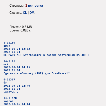
1
Страницы:
вся ветка
Скачать:
CL
|
DM
;
Память: 0.5 MB
Время: 0.026 c
1-11150
Ерик
2002-10-24 12:32
2002.11.04
НЕ РАБОТАЕТ Synchronize в потоке запущенном из ДЛЛ !
14-11411
me2
2002-10-14 14:15
2002.11.04
Где взять оболочку (IDE) для FreePascal?
6-11367
dr
2002-09-04 22:40
2002.11.04
Сокеты...
14-11478
vopros
2002-10-16 14:14