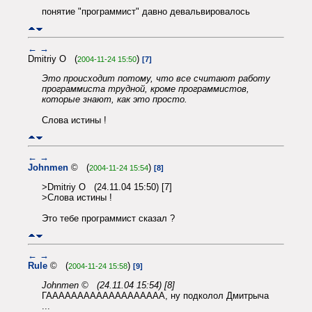
понятие "программист" давно девальвировалось
←
→
Dmitriy O (
)
2004-11-24 15:50
[7]
Это происходит потому, что все считают работу
программиста трудной, кроме программистов,
которые знают, как это просто.
Слова истины !
←
→
Johnmen
© (
)
2004-11-24 15:54
[8]
>Dmitriy O (24.11.04 15:50) [7]
>Слова истины !
Это тебе программист сказал ?
←
→
Rule
© (
)
2004-11-24 15:58
[9]
Johnmen © (24.11.04 15:54) [8]
ГААААААААААААААААААА, ну подколол Дмитрыча
...