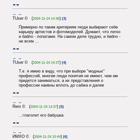
←
→
TUser © (
)
2004-11-24 14:36
[3]
Примерно по таким критериям люди выбирают себе
карьеру артистов и фотомоделей. Думают, что легко
и бабло - лопатами. На самом деле трудно, и бабло -
не всем ...
←
→
TUser © (
)
2004-11-24 14:37
[4]
Т.е. я имею в виду, что при выборе "модных"
профессий, многие люди понятия не имеют, чем им
придется заниматься, а их представления о
профессии наивны вплоть до сабжа и далее
←
→
Rem © (
)
2004-11-24 14:37
[5]
...глаголит его бабушка
←
→
ИМХО © (
)
2004-11-24 15:44
[6]