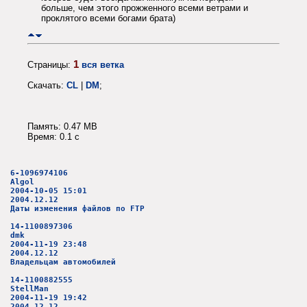
больше, чем этого прожженного всеми ветрами и
проклятого всеми богами брата)
1
Страницы:
вся ветка
Скачать:
CL
|
DM
;
Память: 0.47 MB
Время: 0.1 c
6-1096974106
Algol
2004-10-05 15:01
2004.12.12
Даты изменения файлов по FTP
14-1100897306
dmk
2004-11-19 23:48
2004.12.12
Владельцам автомобилей
14-1100882555
StellMan
2004-11-19 19:42
2004.12.12