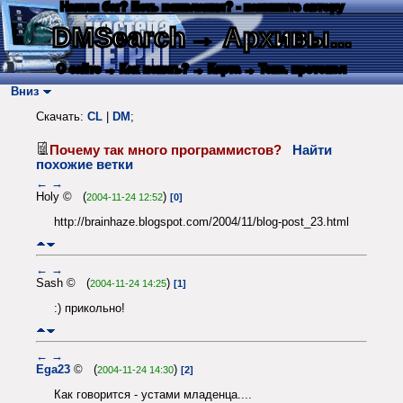
Нашли баг? Есть пожелания? - напишите автору
DMSearch
→ Архивы...
О сайте
→ Как искать?
→ Карта
→ Текс. протокол
Вниз
Скачать:
CL
|
DM
;
Почему так много программистов?
Найти
похожие ветки
←
→
Holy © (
)
2004-11-24 12:52
[0]
http://brainhaze.blogspot.com/2004/11/blog-post_23.html
←
→
Sash © (
)
2004-11-24 14:25
[1]
:) прикольно!
←
→
Ega23
© (
)
2004-11-24 14:30
[2]
Как говорится - устами младенца....