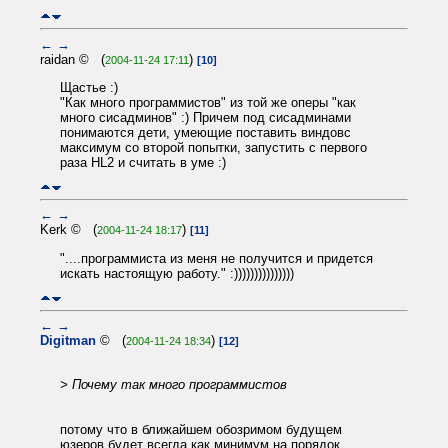
←
→
raidan © (
)
2004-11-24 17:11
[10]
Щастье :)
"Как много программистов" из той же оперы "как
много сисадминов" :) Причем под сисадминами
понимаются дети, умеющие поставить виндовс
максимум со второй попытки, запустить с первого
раза HL2 и считать в уме :)
←
→
Kerk © (
)
2004-11-24 18:17
[11]
"....программиста из меня не получится и придется
искать настоящую работу." :)))))))))))))))
←
→
Digitman
© (
)
2004-11-24 18:34
[12]
> Почему так много программистов
потому что в ближайшем обозримом будущем
юзеров будет всегда как минимум на порядок