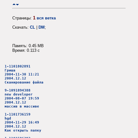
1
Страницы:
вся ветка
Скачать:
CL
|
DM
;
Память: 0.45 MB
Время: 0.113 c
1-1101802891
Гриша
2004-11-30 11:21
2004.12.12
Сканирование файла
9-1091894388
new developer
2004-08-07 19:59
2004.12.12
массив в массиве
1-1101736159
hgd
2004-11-29 16:49
2004.12.12
Как открыть папку