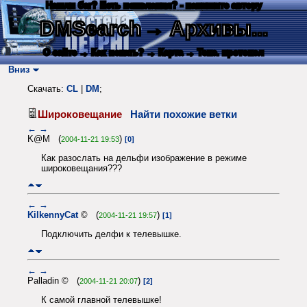
Нашли баг? Есть пожелания? - напишите автору
DMSearch
→ Архивы...
О сайте
→ Как искать?
→ Карта
→ Текс. протокол
Вниз
Скачать:
CL
|
DM
;
Широковещание
Найти похожие ветки
←
→
K@M (
)
2004-11-21 19:53
[0]
Как разослать на дельфи изображение в режиме
широковещания???
←
→
KilkennyCat
© (
)
2004-11-21 19:57
[1]
Подключить делфи к телевышке.
←
→
Palladin © (
)
2004-11-21 20:07
[2]
К самой главной телевышке!