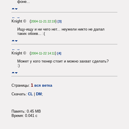
фоне...
←
→
Knight © (
)
2004-11-21 22:19
[3]
Ищу-ищу и ни чего нет... неужели никто не далал
таких обоев... :(
←
→
Knight © (
)
2004-11-22 14:11
[4]
Может у кого тюнер стоит и можно захват сделать?
:)
1
Страницы:
вся ветка
Скачать:
CL
|
DM
;
Память: 0.45 MB
Время: 0.041 c