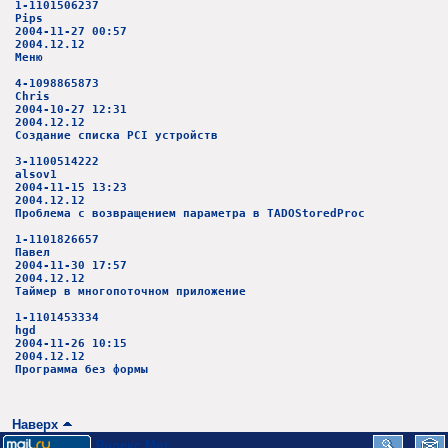
1-1101506237
Pips
2004-11-27 00:57
2004.12.12
Меню
4-1098865873
Chris
2004-10-27 12:31
2004.12.12
Создание списка PCI устройств
3-1100514222
alsov1
2004-11-15 13:23
2004.12.12
Проблема с возвращением параметра в TADOStoredProc
1-1101826657
Павел
2004-11-30 17:57
2004.12.12
Таймер в многопоточном приложение
1-1101453334
hgd
2004-11-26 10:15
2004.12.12
Программа без формы
Наверх