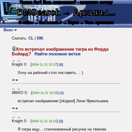
Нашли баг? Есть пожелания? - напишите автору
DMSearch
→ Архивы...
О сайте
→ Как искать?
→ Карта
→ Текс. протокол
Вниз
Скачать:
CL
|
DM
;
Кто встречал изображение тигра из Форда
Бойард?
Найти похожие ветки
←
→
Knight © (
)
2004-11-21 15:37
[0]
Хочу на рабочий стол поставить... :)
←
→
ИМХО © (
)
2004-11-21 15:54
[1]
встречал изображение [skipped] Лени Ярмольника
←
→
Knight © (
)
2004-11-21 16:14
[2]
Я тигра ищу... стилизованный рисунок на тёмном