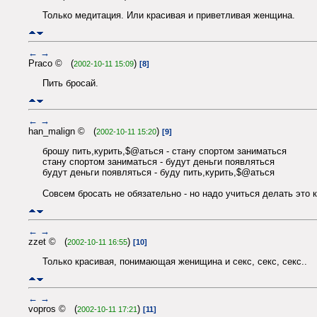
Только медитация. Или красивая и приветливая женщина.
←
→
Praco © (
)
2002-10-11 15:09
[8]
Пить бросай.
←
→
han_malign © (
)
2002-10-11 15:20
[9]
брошу пить,курить,$@аться - стану спортом заниматься
стану спортом заниматься - будут деньги появляться
будут деньги появляться - буду пить,курить,$@аться
Совсем бросать не обязательно - но надо учиться делать это ку
←
→
zzet © (
)
2002-10-11 16:55
[10]
Только красивая, понимающая женищина и секс, секс, секс..
←
→
vopros © (
)
2002-10-11 17:21
[11]