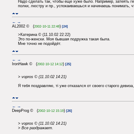
Надо сделать так, чтобы еще хуже было. Например, затеять г
полки, люстру и пр., успокаиваешься и начинаешь понимать, ч
←
→
AL2002 © (
)
2002-10-11 22:48
[24]
>Катерина © (11.10.02 22:22)
Это по-женски. Моя бывшая подружка такая была.
Мне точно не подойдёт.
←
→
IronHawk © (
)
2002-10-12 14:12
[25]
> vopros © (11.10.02 14:21)
Я тебя поздравляю, ті уже отказался от своего старого девиза
←
→
DeepProg © (
)
2002-10-12 15:19
[26]
> vopros © (11.10.02 14:21)
> Все раздражает.