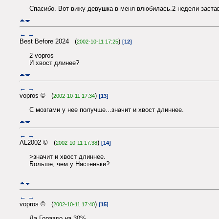
Спасибо. Вот вижу девушка в меня влюбилась.2 недели застави
←
→
Best Before 2024 (
)
2002-10-11 17:25
[12]
2 vopros
И хвост длинее?
←
→
vopros © (
)
2002-10-11 17:34
[13]
С мозгами у нее получше...значит и хвост длиннее.
←
→
AL2002 © (
)
2002-10-11 17:38
[14]
>значит и хвост длиннее.
Больше, чем у Настеньки?
←
→
vopros © (
)
2002-10-11 17:40
[15]
Да.Гораздо на 30%