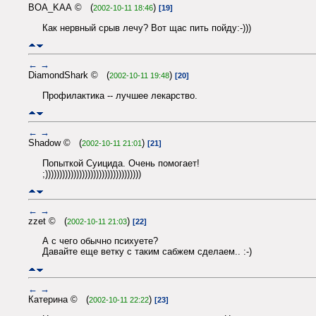
BOA_KAA © (
)
2002-10-11 18:46
[19]
Как нервный срыв лечу? Вот щас пить пойду:-)))
←
→
DiamondShark © (
)
2002-10-11 19:48
[20]
Профилактика -- лучшее лекарство.
←
→
Shadow © (
)
2002-10-11 21:01
[21]
Попыткой Суицида. Очень помогает!
;))))))))))))))))))))))))))))))))))
←
→
zzet © (
)
2002-10-11 21:03
[22]
А с чего обычно психуете?
Давайте еще ветку с таким сабжем сделаем.. :-)
←
→
Катерина © (
)
2002-10-11 22:22
[23]