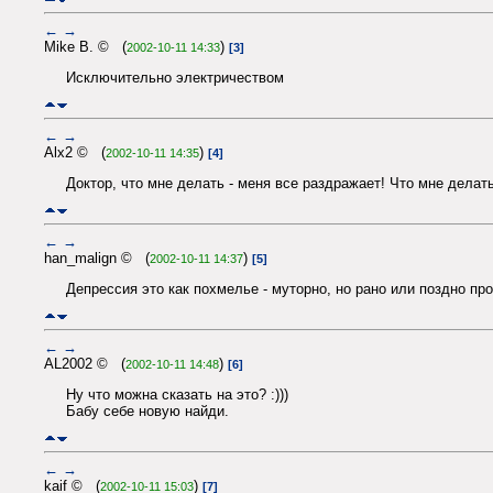
←
→
Mike B. © (
)
2002-10-11 14:33
[3]
Исключительно электричеством
←
→
Alx2 © (
)
2002-10-11 14:35
[4]
Доктор, что мне делать - меня все раздражает! Что мне делать
←
→
han_malign © (
)
2002-10-11 14:37
[5]
Депрессия это как похмелье - муторно, но рано или поздно пр
←
→
AL2002 © (
)
2002-10-11 14:48
[6]
Ну что можна сказать на это? :)))
Бабу себе новую найди.
←
→
kaif © (
)
2002-10-11 15:03
[7]