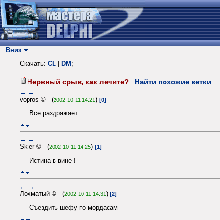
Вниз
Скачать:
CL
|
DM
;
Нервный срыв, как лечите?
Найти похожие ветки
←
→
vopros © (
)
2002-10-11 14:21
[0]
Все раздражает.
←
→
Skier © (
)
2002-10-11 14:25
[1]
Истина в вине !
←
→
Лохматый © (
)
2002-10-11 14:31
[2]
Съездить шефу по мордасам