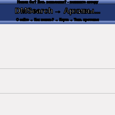
Нашли баг? Есть пожелания? - напишите автору
DMSearch
→ Архивы...
О сайте
→ Как искать?
→ Карта
→ Текс. протокол