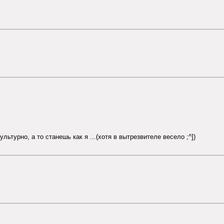
льтурно, а то станешь как я ...(хотя в вытрезвителе весело ;^])