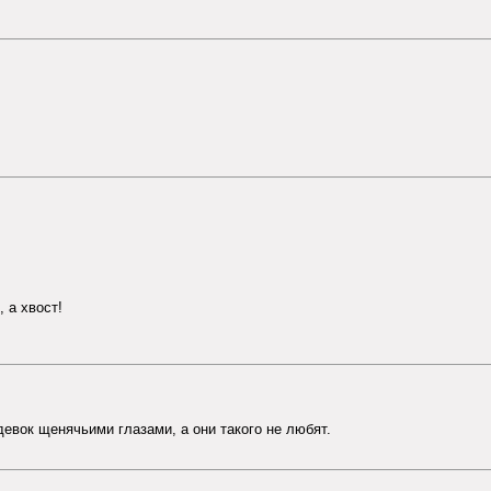
 а хвост!
евок щенячьими глазами, а они такого не любят.