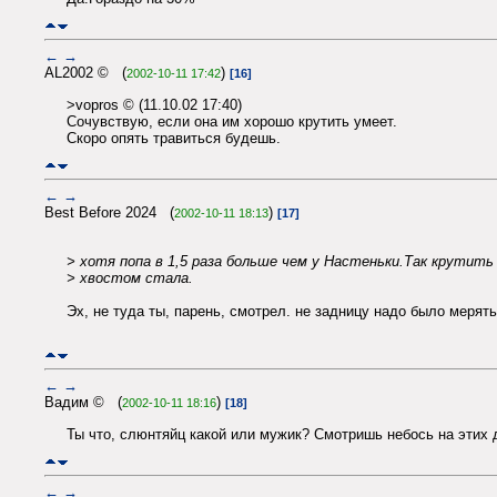
←
→
AL2002 © (
)
2002-10-11 17:42
[16]
>vopros © (11.10.02 17:40)
Сочувствую, если она им хорошо крутить умеет.
Скоро опять травиться будешь.
←
→
Best Before 2024 (
)
2002-10-11 18:13
[17]
> хотя попа в 1,5 раза больше чем у Настеньки.Так крутить
> хвостом стала.
Эх, не туда ты, парень, смотрел. не задницу надо было мерять,
←
→
Вадим © (
)
2002-10-11 18:16
[18]
Ты что, слюнтяйц какой или мужик? Смотришь небось на этих д
←
→