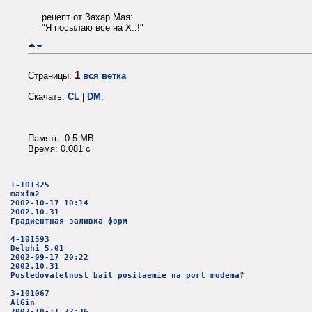
рецепт от Захар Мая:
"Я посылаю все на Х..!"
1
Страницы:
вся ветка
Скачать:
CL
|
DM
;
Память: 0.5 MB
Время: 0.081 c
1-101325
maxim2
2002-10-17 10:14
2002.10.31
Градиентная заливка форм
4-101593
Delphi 5.01
2002-09-17 20:22
2002.10.31
Posledovatelnost bait posilaemie na port modema?
3-101067
AlGin
2002-10-11 22:36