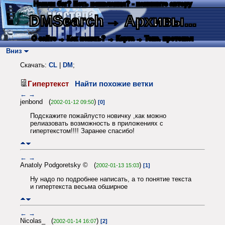
Нашли баг? Есть пожелания? - напишите автору
DMSearch
→ Архивы...
О сайте
→ Как искать?
→ Карта
→ Текс. протокол
Вниз
Скачать:
CL
|
DM
;
Гипертекст
Найти похожие ветки
←
→
jenbond (
)
2002-01-12 09:50
[0]
Подскажите пожайлусто новичку ,как можно
релиазовать возможность в приложениях с
гипертекстом!!!! Заранее спасибо!
←
→
Anatoly Podgoretsky © (
)
2002-01-13 15:03
[1]
Ну надо по подробнее написать, а то понятие текста
и гипертекста весьма обширное
←
→
Nicolas_ (
)
2002-01-14 16:07
[2]