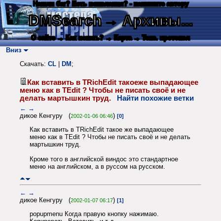
Нашли баг? Есть пожелания? - напишите автору
DMSearch
→ Архивы...
О сайте
→ Как искать?
→ Карта
→ Текс. протокол
Вниз
Скачать:
CL
|
DM
;
Как вставить в TRichEdit такоеже выпадающее
меню как в TEdit ? Чтобы не писать своё и не
делать мартышкин труд.
Найти похожие ветки
←
→
дикое Кенгуру (
)
2002-01-06 06:46
[0]
Как вставить в TRichEdit такое же выпадающее
меню как в TEdit ? Чтобы не писать своё и не делать
мартышкин труд.
Кроме того в английской виндос это стандартное
меню на английском, а в руссом на русском.
←
→
дикое Кенгуру (
)
2002-01-07 06:17
[1]
popupmenu Когда правую кнопку нажимаю.