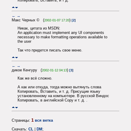
Копировать, Вставить, и т д.
←
→
Макс Черных © (
)
2002-01-07 17:20
[2]
Никак, цитата из MSDN:
An application must implement any UI components
necessary to make formatting operations available to
the user
Так что придется писать свое меню.
←
→
дикое Кенгуру (
)
2002-01-12 04:13
[3]
Как же всё сложно.
А как или откуда, тогда можно вытянуть слова
Копировать, Вставить, и т. д. Присущие языку
установленному на компьютере. В русской Виндос
Копировать, в английской Copy и т. д. .
1
Страницы:
вся ветка
Скачать:
CL
|
DM
;