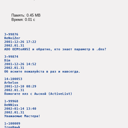
Память: 0.45 MB
Время: 0.01 c
3-99876
ReNoiZer
2001-12-26 17:22
2002.01.31
ADO OEMtoANSI и обратно, кто знает параметр в .dns?
3-99874
Dim
2001-12-26 14:52
2002.01.31
Об ясните пожалуйста в раз и навсегда.
14-100053
Arhelon
2001-12-10 08:29
2002.01.31
Помогите плз с Аьской (ActiveList)
1-99968
DeNNiss
2002-01-14 13:40
2002.01.31
Уважаемые Мастера!
1-100009
IronHawk